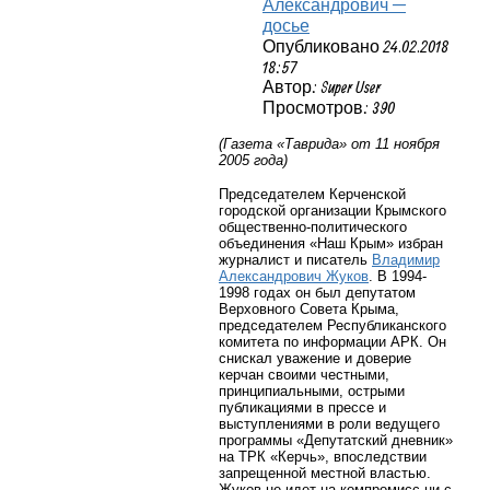
Александрович —
досье
Опубликовано 24.02.2018
18:57
Автор: Super User
Просмотров: 390
(Газета «Таврида» от 11 ноября
2005 года)
Председателем Керченской
городской организации Крымского
общественно-политического
объединения «Наш Крым» избран
журналист и писатель
Владимир
Александрович Жуков
. В 1994-
1998 годах он был депутатом
Верховного Совета Крыма,
председателем Республиканского
комитета по информации АРК. Он
снискал уважение и доверие
керчан своими честными,
принципиальными, острыми
публикациями в прессе и
выступлениями в роли ведущего
программы «Депутатский дневник»
на ТРК «Керчь», впоследствии
запрещенной местной властью.
Жуков не идет на компромисс ни с