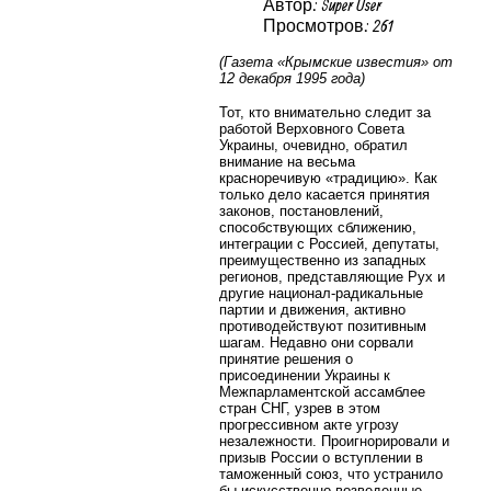
Автор: Super User
Просмотров: 261
(Газета «Крымские известия» от
12 декабря 1995 года)
Тот, кто внимательно следит за
работой Верховного Совета
Украины, очевидно, обратил
внимание на весьма
красноречивую «традицию». Как
только дело касается принятия
законов, постановлений,
способствующих сближению,
интеграции с Россией, депутаты,
преимущественно из западных
регионов, представляющие Рух и
другие национал-радикальные
партии и движения, активно
противодействуют позитивным
шагам. Недавно они сорвали
принятие решения о
присоединении Украины к
Межпарламентской ассамблее
стран СНГ, узрев в этом
прогрессивном акте угрозу
незалежности. Проигнорировали и
призыв России о вступлении в
таможенный союз, что устранило
бы искусственно возведенные