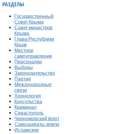
РАЗДЕЛЫ
Государственный
Совет Крыма
Совет министров
Крыма
Глава Республики
Крым
Местное
самоуправление
Персоналии
Выборы
Законодательство
Партии
Международные
связи
Хронология
Консульства
Криминал
Севастополь
Черноморский флот
Самозахваты земли
Исламские