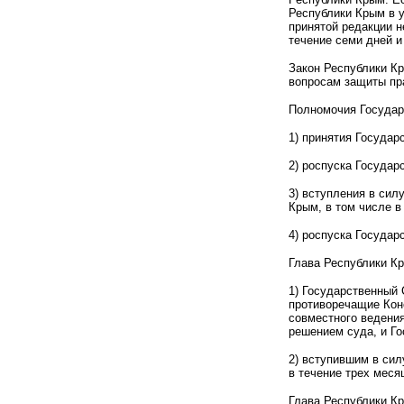
Республики Крым в у
принятой редакции н
течение семи дней и
Закон Республики Кр
вопросам защиты пра
Полномочия Государ
1) принятия Госуда
2) роспуска Государ
3) вступления в сил
Крым, в том числе в
4) роспуска Госуда
Глава Республики К
1) Государственный 
противоречащие Кон
совместного ведения
решением суда, и Го
2) вступившим в си
в течение трех меся
Глава Республики К