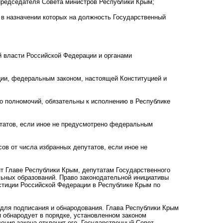
Председателя Совета министров Республики Крым;
 в назначении которых на должность Государственный
й власти Российской Федерации и органами
ии, федеральным законом, настоящей Конституцией и
го полномочий, обязательны к исполнению в Республике
татов, если иное не предусмотрено федеральным
в от числа избранных депутатов, если иное не
т Главе Республики Крым, депутатам Государственного
льных образований. Право законодательной инициативы
стиции Российской Федерации в Республике Крым по
 для подписания и обнародования. Глава Республики Крым
и обнародует в порядке, установленном законом
ения закона отклонит его, Государственный Совет