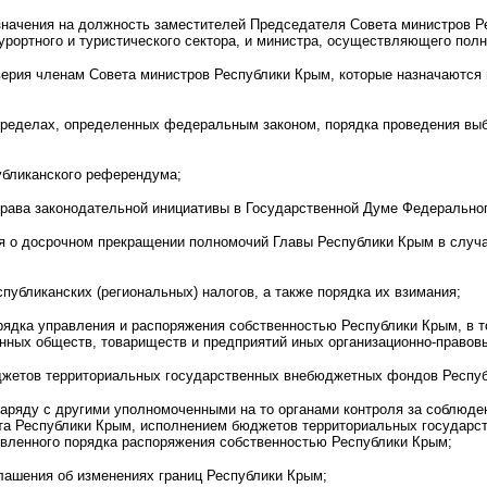
азначения на должность заместителей Председателя Совета министров 
урортного и туристического сектора, и министра, осуществляющего пол
ерия членам Совета министров Республики Крым, которые назначаются 
 пределах, определенных федеральным законом, порядка проведения выб
убликанского референдума;
права законодательной инициативы в Государственной Думе Федерально
ия о досрочном прекращении полномочий Главы Республики Крым в слу
спубликанских (региональных) налогов, а также порядка их взимания;
рядка управления и распоряжения собственностью Республики Крым, в т
енных обществ, товариществ и предприятий иных организационно-правов
джетов территориальных государственных внебюджетных фондов Республ
наряду с другими уполномоченными на то органами контроля за соблюде
а Республики Крым, исполнением бюджетов территориальных государс
вленного порядка распоряжения собственностью Республики Крым;
лашения об изменениях границ Республики Крым;