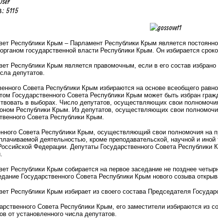
User
 5115
вет Республики Крым – Парламент Республики Крым является постоян
органом государственной власти Республики Крым. Он избирается сроком
ет Республики Крым является правомочным, если в его состав избрано 
сла депутатов.
енного Совета Республики Крым избираются на основе всеобщего равног
том Государственного Совета Республики Крым может быть избран граж
твовать в выборах. Число депутатов, осуществляющих свои полномочия
коном Республики Крым. Из депутатов, осуществляющих свои полномочи
твенного Совета Республики Крым.
енного Совета Республики Крым, осуществляющий свои полномочия на п
плачиваемой деятельностью, кроме преподавательской, научной и иной 
Российской Федерации. Депутаты Государственного Совета Республики 
.
ет Республики Крым собирается на первое заседание не позднее четырн
едание Государственного Совета Республики Крым нового созыва открыв
ет Республики Крым избирает из своего состава Председателя Государс
рственного Совета Республики Крым, его заместители избираются из с
в от установленного числа депутатов.