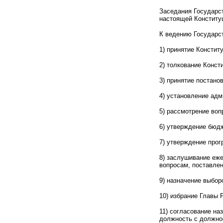
Заседания Государс
настоящей Конститу
К ведению Государс
1) принятие Констит
2) толкование Конст
3) принятие постано
4) установление адм
5) рассмотрение воп
6) утверждение бюдж
7) утверждение про
8) заслушивание еже
вопросам, поставле
9) назначение выбор
10) избрание Главы 
11) согласование н
должность с должно