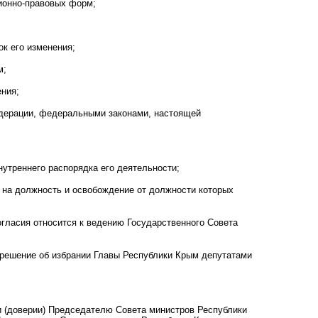
ионно-правовых форм;
к его изменения;
м;
ения;
едерации, федеральными законами, настоящей
утреннего распорядка его деятельности;
 на должность и освобождение от должности которых
огласия относится к ведению Государственного Совета
 решение об избрании Главы Республики Крым депутатами
и (доверии) Председателю Совета министров Республики