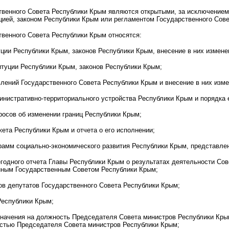
твенного Совета Республики Крым являются открытыми, за исключение
цией, законом Республики Крым или регламентом Государственного Сов
твенного Совета Республики Крым относятся:
уции Республики Крым, законов Республики Крым, внесение в них измене
итуции Республики Крым, законов Республики Крым;
влений Государственного Совета Республики Крым и внесение в них изме
инистративно-территориального устройства Республики Крым и порядка 
росов об изменении границ Республики Крым;
ета Республики Крым и отчета о его исполнении;
грамм социально-экономического развития Республики Крым, представле
годного отчета Главы Республики Крым о результатах деятельности Сов
нным Государственным Советом Республики Крым;
ов депутатов Государственного Совета Республики Крым;
Республики Крым;
азначения на должность Председателя Совета министров Республики Кр
стью Председателя Совета министров Республики Крым;