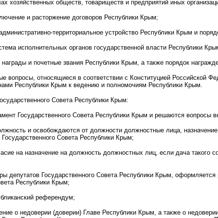
лах хозяйственных обществ, товариществ и предприятий иных организац
ключение и расторжение договоров Республики Крым;
административно-территориальное устройство Республики Крым и порядо
стема исполнительных органов государственной власти Республики Кры
 награды и почетные звания Республики Крым, а также порядок награжд
ные вопросы, относящиеся в соответствии с Конституцией Российской Ф
онами Республики Крым к ведению и полномочиям Республики Крым.
Государственного Совета Республики Крым:
амент Государственного Совета Республики Крым и решаются вопросы вн
должность и освобождаются от должности должностные лица, назначение
 Государственного Совета Республики Крым;
асие на назначение на должность должностных лиц, если дача такого с
оры депутатов Государственного Совета Республики Крым, оформляется
овета Республики Крым;
убликанский референдум;
ние о недоверии (доверии) Главе Республики Крым, а также о недовери