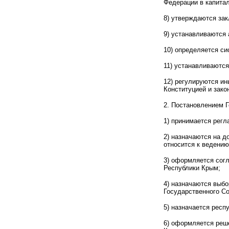
Федерации в капита
8) утверждаются за
9) устанавливаются 
10) определяется си
11) устанавливаются
12) регулируются и
Конституцией и зак
2. Постановлением 
1) принимается регл
2) назначаются на 
относится к ведению
3) оформляется согл
Республики Крым;
4) назначаются выб
Государственного С
5) назначается респ
6) оформляется реше