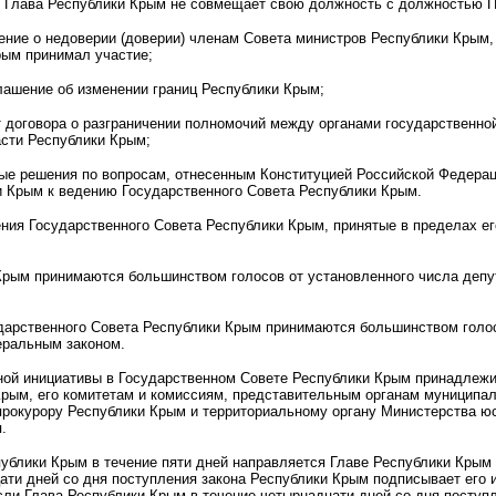
и Глава Республики Крым не совмещает свою должность с должностью 
ние о недоверии (доверии) членам Совета министров Республики Крым,
рым принимал участие;
лашение об изменении границ Республики Крым;
т договора о разграничении полномочий между органами государственно
асти Республики Крым;
ые решения по вопросам, отнесенным Конституцией Российской Федерац
и Крым к ведению Государственного Совета Республики Крым.
ния Государственного Совета Республики Крым, принятые в пределах е
Крым принимаются большинством голосов от установленного числа депу
дарственного Совета Республики Крым принимаются большинством голосо
ральным законом.
ной инициативы в Государственном Совете Республики Крым принадлежи
Крым, его комитетам и комиссиям, представительным органам муниципа
прокурору Республики Крым и территориальному органу Министерства ю
.
ублики Крым в течение пяти дней направляется Главе Республики Крым
ати дней со дня поступления закона Республики Крым подписывает его 
ли Глава Республики Крым в течение четырнадцати дней со дня поступл