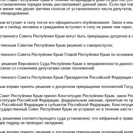
становленном порядке вновь рассматривает данный закон. Если при пов
е менее чем двумя третями голосов от установленного числа депутатов
 обнародованию.
ым вступает в силу после его официального опубликования. Закон и и
в и свобод человека и гражданина вступают в силу не ранее чем через
ственного Совета Республики Крым могут быть прекращены досрочно в 
рственным Советом Республики Крым решения о самороспуске;
ственного Совета Республики Крым Главой Республики Крым по основани
у решения Верховного Суда Республики Крым о неправомочности данного
 связи со сложением депутатами своих полномочий;
рственного Совета Республики Крым Президентом Российской Федерации
рым вправе принять решение о досрочном прекращении полномочий Госуд
Совет Республики Крым принял Конституцию Республики Крым, закон Ре
ституции Российской Федерации, федеральным законам, принятым по п
 Российской Федерации и субъектов Российской Федерации, Конституци
сударственный Совет Республики Крым не устранил их в течение шести 
лу решением соответствующего суда установлено, что избранный в прав
цев подряд не проводил заседание.
рым вправе принять решение о досрочном прекращении полномочий вновь