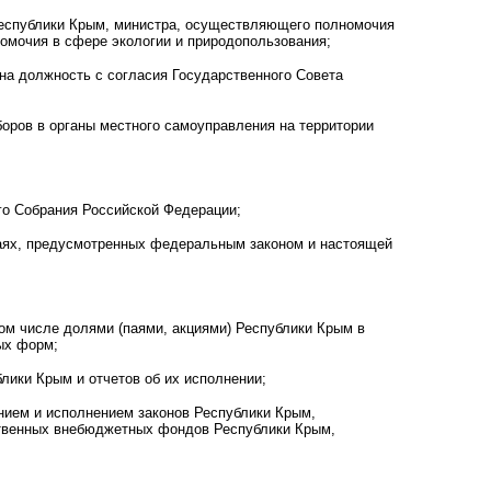
Республики Крым, министра, осуществляющего полномочия
номочия в сфере экологии и природопользования;
на должность с согласия Государственного Совета
оров в органы местного самоуправления на территории
го Собрания Российской Федерации;
чаях, предусмотренных федеральным законом и настоящей
ом числе долями (паями, акциями) Республики Крым в
ых форм;
ики Крым и отчетов об их исполнении;
нием и исполнением законов Республики Крым,
твенных внебюджетных фондов Республики Крым,