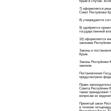
Крым в случае, есл
7) оформляется реше
Совет Республики К
8) утверждается сог
9) одобряется проек
государственной вл
10) оформляются ин
законами Республик
Законы и постановле
Крым.
Законы Республики 
законом.
Постановления Госу
предусмотрено феде
Право законодатель
Совета Республики 
также принадлежит 
вопросам их ведения
Принятый закон Респ
в течение четырнадц
Республики Крым. Ес