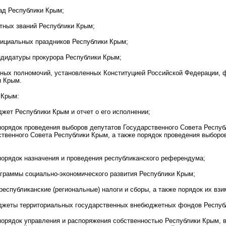
ад Республики Крым;
тных званий Республики Крым;
фициальных праздников Республики Крым;
ндидатуры прокурора Республики Крым;
иных полномочий, установленных Конституцией Российской Федерации, 
и Крым.
 Крым:
жет Республики Крым и отчет о его исполнении;
порядок проведения выборов депутатов Государственного Совета Респу
твенного Совета Республики Крым, а также порядок проведения выборов
порядок назначения и проведения республиканского референдума;
ограммы социально-экономического развития Республики Крым;
республиканские (региональные) налоги и сборы, а также порядок их взи
джеты территориальных государственных внебюджетных фондов Республ
порядок управления и распоряжения собственностью Республики Крым, в