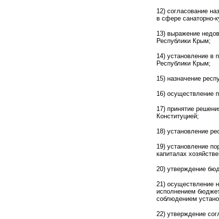
12) согласование н
в сфере санаторно-к
13) выражение недов
Республики Крым;
14) установление в
Республики Крым;
15) назначение респ
16) осуществление 
17) принятие решен
Конституцией;
18) установление ре
19) установление по
капиталах хозяйств
20) утверждение бю
21) осуществление 
исполнением бюджет
соблюдением устано
22) утверждение сог