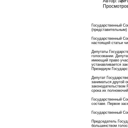
Автор: Super 
Просмотров:
Государственный Со
(представительным) 
Государственный Сов
настоящей статьи чи
Депутаты Государств
голосовании. Депута
имеющий право учас
устанавливается за
Президиум Государс
Депутат Государств
заниматься другой о
законодательством 
срока их полномочий
Государственный Сов
составе. Первое зас
Государственный Сов
Председатель Госуда
большинством голосо