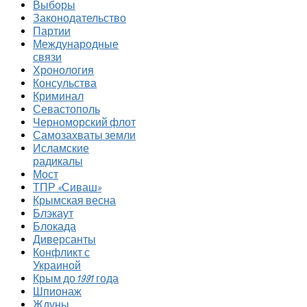
Выборы
Законодательство
Партии
Международные
связи
Хронология
Консульства
Криминал
Севастополь
Черноморский флот
Самозахваты земли
Исламские
радикалы
Мост
ТПР «Сиваш»
Крымская весна
Блэкаут
Блокада
Диверсанты
Конфликт с
Украиной
Крым до 1991 года
Шпионаж
Ждуны