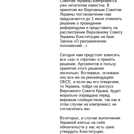
Советом Украины компромисса
уже читателям известна. В
принятом же Верховным Советом
Украины постановлении нам
предлагается до 1 июня отменить
решение о проведении
референдума и представить на
рассмотрение Верховному Совету
Украины Конституцию на базе
Закона «О разграничении
полномочий...»
Сегодня нам предстоит взвесить
все «за» и «против» и принять
решение. Аргументов в пользу
принятия этого решения
несколько. Во-первых, основано
оно все же на рекомендациях
ОБСЕ, и если мы его отвергнем,
то Украина, пойдя на роспуск
Верховного Совета Крыма, будет
морально оправдана перед
мировым сообществом, так как в
этом случае на компромисс не
согласились мы.
Во-вторых, в случае выполнения
Украиной взятых на себя
обязательств у нас есть шанс
утвердить Конституцию,