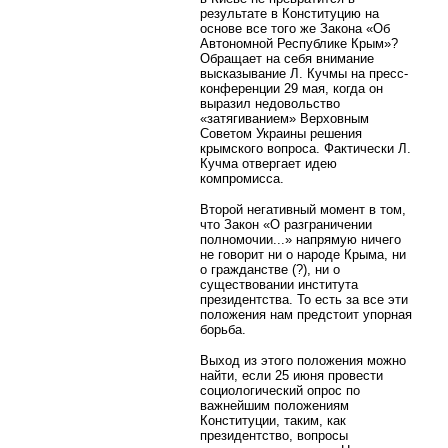
результате в Конституцию на
основе все того же Закона «Об
Автономной Республике Крым»?
Обращает на себя внимание
высказывание Л. Кучмы на пресс-
конференции 29 мая, когда он
выразил недовольство
«затягиванием» Верховным
Советом Украины решения
крымского вопроса. Фактически Л.
Кучма отвергает идею
компромисса.
Второй негативный момент в том,
что Закон «О разграничении
полномочии...» напрямую ничего
не говорит ни о народе Крыма, ни
о гражданстве (?), ни о
существовании института
президентства. То есть за все эти
положения нам предстоит упорная
борьба.
Выход из этого положения можно
найти, если 25 июня провести
социологический опрос по
важнейшим положениям
Конституции, таким, как
президентство, вопросы