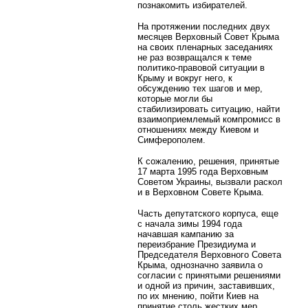
познакомить избирателей.
На протяжении последних двух
месяцев Верховный Совет Крыма
на своих пленарных заседаниях
не раз возвращался к теме
политико-правовой ситуации в
Крыму и вокруг него, к
обсуждению тех шагов и мер,
которые могли бы
стабилизировать ситуацию, найти
взаимоприемлемый компромисс в
отношениях между Киевом и
Симферополем.
К сожалению, решения, принятые
17 марта 1995 года Верховным
Советом Украины, вызвали раскол
и в Верховном Совете Крыма.
Часть депутатского корпуса, еще
с начала зимы 1994 года
начавшая кампанию за
переизбрание Президиума и
Председателя Верховного Совета
Крыма, однозначно заявила о
согласии с принятыми решениями
и одной из причин, заставивших,
по их мнению, пойти Киев на
принятие столь жестких мер,