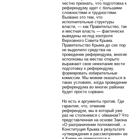
честно признать, что подготовка к
референдуму идет с большими
сложностями и трудностями.
Вызвано это тем, что
исполнительные структуры
власти, — как Правительство, так
и местная власть — фактически
выведены из-под контроля
Верховного Совета Крыма.
Правительство Крыма до сих пор
не выделило средства на
проведение референдума, многие
исполкомы на местах открыто
выражают свое нежелание вести
подготовку к референдуму,
формировать избирательные
комиссии. Мы можем оказаться в
таких условиях, когда проведение
референдума во многих районах
будет просто сорвано.
Но есть и аргументы против. Где
гарантия, что, отменив
референдум, мы в который уже
раз не столкнемся с обманом? Что
представленная на основе Закона
«О разграничении полномочий...»
Конституция Крыма в результате
«утверждения и рассмотрения» ее
в Киеве не превратится в