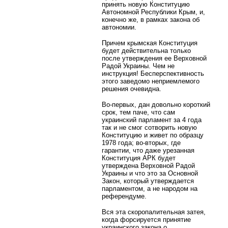
принять новую Конституцию
Автономной Республики Крым, и,
конечно же, в рамках закона об
автономии.
Причем крымская Конституция
будет действительна только
после утверждения ее Верховной
Радой Украины. Чем не
инструкция! Бесперспективность
этого заведомо неприемлемого
решения очевидна.
Во-первых, дан довольно короткий
срок, тем паче, что сам
украинский парламент за 4 года
так и не смог сотворить новую
Конституцию и живет по образцу
1978 года; во-вторых, где
гарантии, что даже урезанная
Конституция АРК будет
утверждена Верховной Радой
Украины и что это за Основной
Закон, который утверждается
парламентом, а не народом на
референдуме.
Вся эта скоропалительная затея,
когда форсируется принятие
украинского закона о