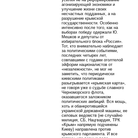
агонизирующей экономики и
улучшение жизни своих
несчастных подданных, а на
разрушение крымской
государственности. Особенно
интенсивно после того, как на
выборах победу одержали Ю.
Мешков и депутаты от
избирательного блока «Россия».
Тот, кто внимательно наблюдает
за политическими событиями,
последних четырех лет,
совпавшими с годами оголтелой
эйфории националистов от
«незалежности», не мог не
заметить, что периодически
киевскими политиками
разыгрывается «крымская карта»,
не говоря уже о судьбе славного
Черноморского флота,
оказавшегося заложником
политических амбиций. Вся мощь,
хоть и обанкротившейся
украинской державной машины, ее
силовых ведомств (не случайно
милиция, СБ, Нацгвардия, ТРК
«Крым» напрямую подчинены
Киеву) направлена против
крымского парламента. И все