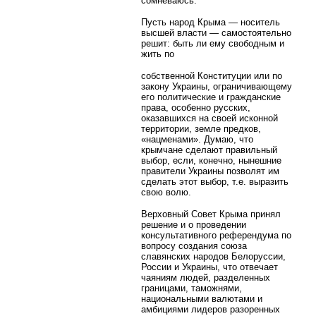
сомневаюсь.
Пусть народ Крыма — носитель
высшей власти — самостоятельно
решит: быть ли ему свободным и
жить по
собственной Конституции или по
закону Украины, ограничивающему
его политические и гражданские
права, особенно русских,
оказавшихся на своей исконной
территории, земле предков,
«нацменами». Думаю, что
крымчане сделают правильный
выбор, если, конечно, нынешние
правители Украины позволят им
сделать этот выбор, т.е. выразить
свою волю.
Верховный Совет Крыма принял
решение и о проведении
консультативного референдума по
вопросу создания союза
славянских народов Белоруссии,
России и Украины, что отвечает
чаяниям людей, разделенных
границами, таможнями,
национальными валютами и
амбициями лидеров разоренных