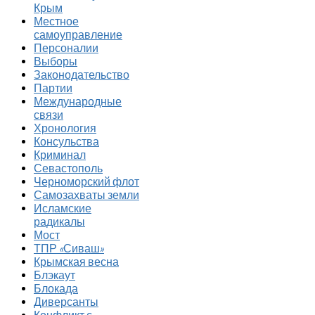
Крым
Местное
самоуправление
Персоналии
Выборы
Законодательство
Партии
Международные
связи
Хронология
Консульства
Криминал
Севастополь
Черноморский флот
Самозахваты земли
Исламские
радикалы
Мост
ТПР «Сиваш»
Крымская весна
Блэкаут
Блокада
Диверсанты