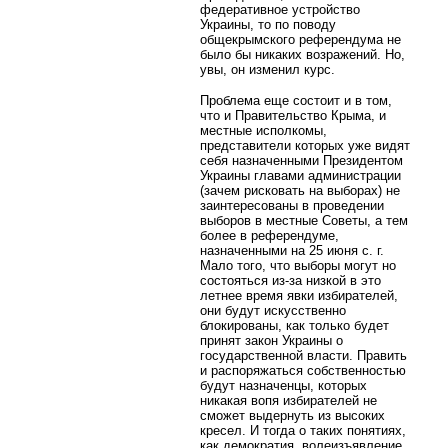
федеративное устройство
Украины, то по поводу
общекрымского референдума не
было бы никаких возражений. Но,
увы, он изменил курс.
Проблема еще состоит и в том,
что и Правительство Крыма, и
местные исполкомы,
представители которых уже видят
себя назначенными Президентом
Украины главами администрации
(зачем рисковать на выборах) не
заинтересованы в проведении
выборов в местные Советы, а тем
более в референдуме,
назначенными на 25 июня с. г.
Мало того, что выборы могут но
состояться из-за низкой в это
летнее время явки избирателей,
они будут искусственно
блокированы, как только будет
принят закон Украины о
государственной власти. Править
и распоряжаться собственностью
будут назначенцы, которых
никакая вопя избирателей не
сможет выдернуть из высоких
кресел. И тогда о таких понятиях,
как демократия, волеизъявление