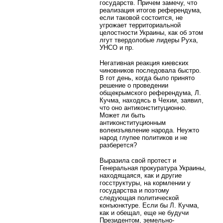
государств. Причем замечу, что
реализация итогов референдума,
если таковой состоится, не
угрожает территориальной
целостности Украины, как об этом
лгут твердолобые лидеры Руха,
УНСО и пр.
Негативная реакция киевских
чиновников последовала быстро.
В гот день, когда было принято
решение о проведении
общекрымского референдума, Л.
Кучма, находясь в Чехии, заявил,
что оно антиконституционно.
Может ли быть
антиконституционным
волеизъявление народа. Неужто
народ глупее политиков и не
разберется?
Выразила свой протест и
Генеральная прокуратура Украины,
находящаяся, как и другие
госструктуры, на кормлении у
государства и поэтому
следующая политической
конъюнктуре. Если бы Л. Кучма,
как и обещал, еще не будучи
Президентом, земельно-