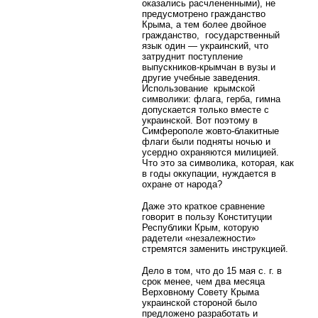
оказались расчлененными), не
предусмотрено гражданство
Крыма, а тем более двойное
гражданство, государственный
язык один — украинский, что
затруднит поступление
выпускников-крымчан в вузы и
другие учебные заведения.
Использование крымской
символики: флага, герба, гимна
допускается только вместе с
украинской. Вот поэтому в
Симферополе жовто-блакитные
флаги были подняты ночью и
усердно охраняются милицией.
Что это за символика, которая, как
в годы оккупации, нуждается в
охране от народа?
Даже это краткое сравнение
говорит в пользу Конституции
Республики Крым, которую
радетели «незалежности»
стремятся заменить инструкцией.
Дело в том, что до 15 мая с. г. в
срок менее, чем два месяца
Верховному Совету Крыма
украинской стороной было
предложено разработать и