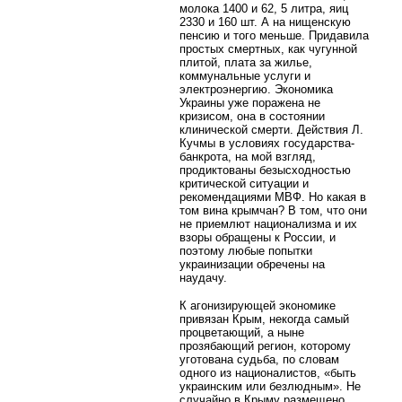
молока 1400 и 62, 5 литра, яиц
2330 и 160 шт. А на нищенскую
пенсию и того меньше. Придавила
простых смертных, как чугунной
плитой, плата за жилье,
коммунальные услуги и
электроэнергию. Экономика
Украины уже поражена не
кризисом, она в состоянии
клинической смерти. Действия Л.
Кучмы в условиях государства-
банкрота, на мой взгляд,
продиктованы безысходностью
критической ситуации и
рекомендациями МВФ. Но какая в
том вина крымчан? В том, что они
не приемлют национализма и их
взоры обращены к России, и
поэтому любые попытки
украинизации обречены на
наудачу.
К агонизирующей экономике
привязан Крым, некогда самый
процветающий, а ныне
прозябающий регион, которому
уготована судьба, по словам
одного из националистов, «быть
украинским или безлюдным». Не
случайно в Крыму размещено