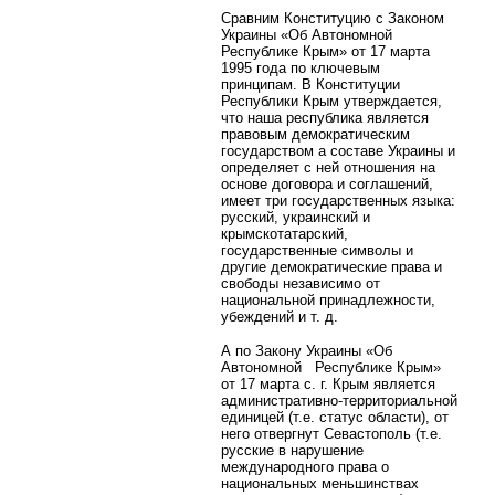
Сравним Конституцию с Законом
Украины «Об Автономной
Республике Крым» от 17 марта
1995 года по ключевым
принципам. В Конституции
Республики Крым утверждается,
что наша республика является
правовым демократическим
государством а составе Украины и
определяет с ней отношения на
основе договора и соглашений,
имеет три государственных языка:
русский, украинский и
крымскотатарский,
государственные символы и
другие демократические права и
свободы независимо от
национальной принадлежности,
убеждений и т. д.
А по Закону Украины «Об
Автономной Республике Крым»
от 17 марта с. г. Крым является
административно-территориальной
единицей (т.е. статус области), от
него отвергнут Севастополь (т.е.
русские в нарушение
международного права о
национальных меньшинствах