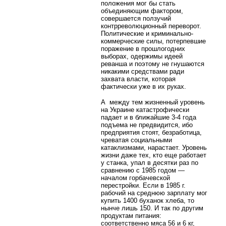
положения мог бы стать
объединяющим фактором,
совершается ползучий
контрреволюционный переворот.
Политические и криминально-
коммерческие силы, потерпевшие
поражение в прошлогодних
выборах, одержимы идеей
реванша и поэтому не гнушаются
никакими средствами ради
захвата власти, которая
фактически уже в их руках.
А между тем жизненный уровень
на Украине катастрофически
падает и в ближайшие 3-4 года
подъема не предвидится, ибо
предприятия стоят, безработица,
чреватая социальными
катаклизмами, нарастает. Уровень
жизни даже тех, кто еще работает
у станка, упал в десятки раз по
сравнению с 1985 годом —
началом горбачевской
перестройки. Если в 1985 г.
рабочий на среднюю зарплату мог
купить 1400 буханок хлеба, то
нынче лишь 150. И так по другим
продуктам питания:
соответственно мяса 56 и 6 кг,