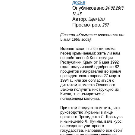
досье
Опубликовано 24.02.2018
17:48
Автор: Super User
Просмотров: 257
(Газета «Крымские известия» от
5 мая 1995 года)
Именно такая нынче дилемма
перед крымчанами: жить ли нам
по собственной Конституции
Республики Крым от 6 мая 1992
года, получившей одобрение 82
процентов избирателей во время
президентского опроса 27 марта
1994 г., или же согласиться с
диктатом и вместо Основного
Закона получить инструкцию из
Киева, т. е. смириться с
положением колонии.
При этом следует отметить, что
руководство Украины в лице
прежнего Президента Л. Кравчука
и нынешнего Л. Кучмы, взяв курс
на создание унитарного
государства, направило все свои
усилия не на реформирование