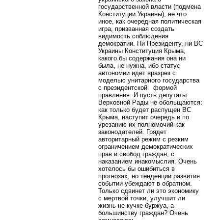
государственной власти (подмена
Конституции Украины), не что
иное, как очередная политическая
игра, призванная создать
видимость соблюдения
демократии. Ни Президенту, ни ВС
Украины Конституция Крыма,
какого бы содержания она ни
была, не нужна, ибо статус
автономии идет вразрез с
моделью унитарного государства
с президентской формой
правления. И пусть депутаты
Верховной Рады не обольщаются:
как только будет распущен ВС
Крыма, наступит очередь и по
урезанию их полномочий как
законодателей. Грядет
авторитарный режим с резким
ограничением демократических
прав и свобод граждан, с
наказанием инакомыслия. Очень
хотелось бы ошибиться в
прогнозах, но тенденции развития
событии убеждают в обратном.
Только сдвинет ли это экономику
с мертвой точки, улучшит ли
жизнь не кучке буржуа, а
большинству граждан? Очень