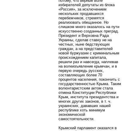
потому, что верные воле
избирателей депутаты из блока
«Россия», за исключением
нескольких продавшихся
перебежчиков, стремятся
реализовать обещанное. Но
слишком много оказалось на пути
искусственно созданных преград.
Президент и Верховна Рада
Украины, сделав ставку не на
честных, ныне бедствующих
граждан, а на представителей
новой буржуазии с криминальным
происхождением капитала,
решили раз и навсегда, наплевав
на волеизъявление крымчан, и в
первую очередь русских,
составляющих более 70
процентов населения, покончить с
государственностью Крыма. Таким
волюнтаристским актом стала
отмена Конституции Республики
Крым, института президентства и
многих других законов, в т. ч.
украинских, дававших нашей
республике хоть минимум
экономической
самостоятельности.
Крымский парламент оказался в