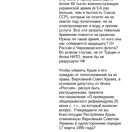
более 60 тысяч военнослужащих
украинской армии (в 5-6 раз
больше, чем в бытность Союза
ССР), которые не платят ни за
землю под полигонами, ни за
электроэнергию и воду и прочие
услуги. Все эти затраты тяжелым
бременем ложатся на крымчан.
Нужна ли такая армия, от кого она
нас собирается защищать? От
России и Черноморского флота?
Во всяком случае, не от Турции и
блока НАТО, иначе бы не
разрушали ЧФ.
Чтобы уберечь Крым и его
граждан от поползновений на их
права, Верховный Совет Крыма, в
основном депутаты от блока
«Россия», рискуя быть
распущенными, приняли
постановление «О проведении
общекрымского референдума 25
июня с. г.»., на который вынесен
вопрос: Утверждаете ли вы
Конституцию Республики Крым,
отмененную Верховным Советом
Украины в одностороннем порядке
17 марта 1995 года?