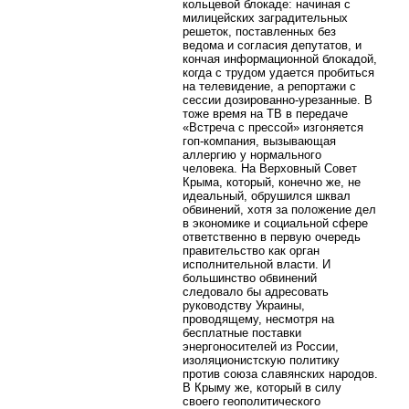
кольцевой блокаде: начиная с
милицейских заградительных
решеток, поставленных без
ведома и согласия депутатов, и
кончая информационной блокадой,
когда с трудом удается пробиться
на телевидение, а репортажи с
сессии дозированно-урезанные. В
тоже время на ТВ в передаче
«Встреча с прессой» изгоняется
гоп-компания, вызывающая
аллергию у нормального
человека. На Верховный Совет
Крыма, который, конечно же, не
идеальный, обрушился шквал
обвинений, хотя за положение дел
в экономике и социальной сфере
ответственно в первую очередь
правительство как орган
исполнительной власти. И
большинство обвинений
следовало бы адресовать
руководству Украины,
проводящему, несмотря на
бесплатные поставки
энергоносителей из России,
изоляционистскую политику
против союза славянских народов.
В Крыму же, который в силу
своего геополитического