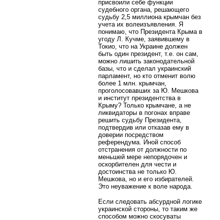
присвоили себе функции
судебного органа, решающего
судьбу 2,5 миллиона крымчан без
учета их волеизъявления. Я
понимаю, что Президента Крыма в
угоду Л. Кучме, заявившему в
Токио, что на Украине должен
быть один президент, т.е. он сам,
можно лишить законодательной
базы, что и сделал украинский
парламент, но кто отменит волю
более 1 млн. крымчан,
проголосовавших за Ю. Мешкова
и институт президентства в
Крыму? Только крымчане, а не
ликвидаторы в погонах вправе
решить судьбу Президента,
подтвердив или отказав ему в
доверии посредством
референдума. Иной способ
отстранения от должности по
меньшей мере непорядочен и
оскорбителен для чести и
достоинства не только Ю.
Мешкова, но и его избирателей.
Это неуважение к воле народа.
Если следовать абсурдной логике
украинской стороны, то таким же
способом можно скосуваты