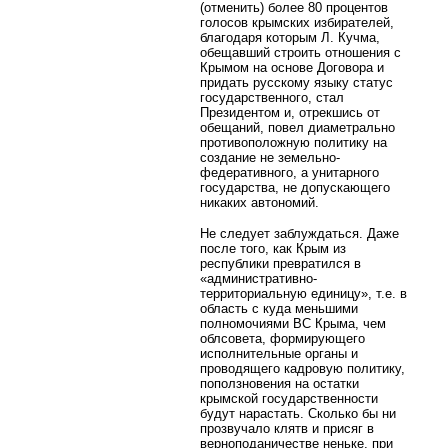
(отменить) более 80 процентов
голосов крымских избирателей,
благодаря которым Л. Кучма,
обещавший строить отношения с
Крымом на основе Договора и
придать русскому языку статус
государственного, стал
Президентом и, отрекшись от
обещаний, повел диаметрально
противоположную политику на
создание не земельно-
федеративного, а унитарного
государства, не допускающего
никаких автономий.
Не следует заблуждаться. Даже
после того, как Крым из
республики превратился в
«административно-
территориальную единицу», т.е. в
область с куда меньшими
полномочиями ВС Крыма, чем
облсовета, формирующего
исполнительные органы и
проводящего кадровую политику,
поползновения на остатки
крымской государственности
будут нарастать. Сколько бы ни
прозвучало клятв и присяг в
верноподаничестве неньке, при