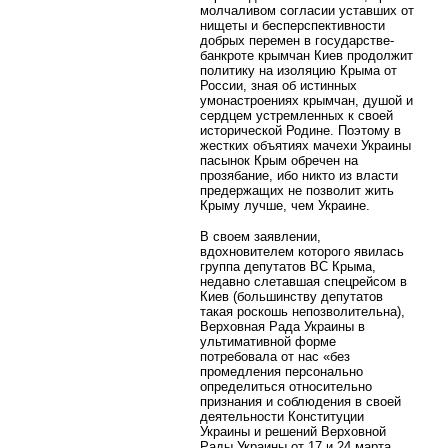
молчаливом согласии уставших от
нищеты и бесперспективности
добрых перемен в государстве-
банкроте крымчан Киев продолжит
политику на изоляцию Крыма от
России, зная об истинных
умонастроениях крымчан, душой и
сердцем устремленных к своей
исторической Родине. Поэтому в
жестких объятиях мачехи Украины
пасынок Крым обречен на
прозябание, ибо никто из власти
предержащих не позволит жить
Крыму лучше, чем Украине.
В своем заявлении,
вдохновителем которого явилась
группа депутатов ВС Крыма,
недавно слетавшая спецрейсом в
Киев (большинству депутатов
такая роскошь непозволительна),
Верховная Рада Украины в
ультимативной форме
потребовала от нас «без
промедления персонально
определиться относительно
признания и соблюдения в своей
деятельности Конституции
Украины и решений Верховной
Рады Украины от 17 и 24 марта