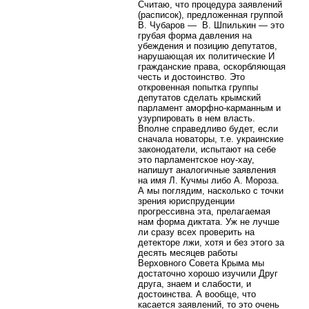
Считаю, что процедура заявлений
(расписок), предложенная группой
В. Чубаров — В. Шпилькин — это
грубая форма давления на
убеждения и позицию депутатов,
нарушающая их политические И
гражданские права, оскорбляющая
честь и достоинство. Это
откровенная попытка группы
депутатов сделать крымский
парламент аморфно-карманным и
узурпировать в нем власть.
Вполне справедливо будет, если
сначала новаторы, т.е. украинские
законодатели, испытают на себе
это парламентское ноу-хау,
напишут аналогичные заявления
на имя Л. Кучмы либо А. Мороза.
А мы поглядим, насколько с точки
зрения юриспруденции
прогрессивна эта, прелагаемая
нам форма диктата. Уж не лучше
ли сразу всех проверить на
детекторе лжи, хотя и без этого за
десять месяцев работы
Верховного Совета Крыма мы
достаточно хорошо изучили Друг
друга, знаем и слабости, и
достоинства. А вообще, что
касается заявлений, то это очень