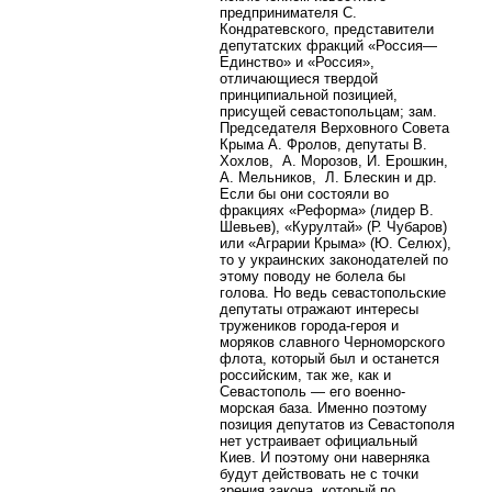
предпринимателя С.
Кондратевского, представители
депутатских фракций «Россия—
Единство» и «Россия»,
отличающиеся твердой
принципиальной позицией,
присущей севастопольцам; зам.
Председателя Верховного Совета
Крыма А. Фролов, депутаты В.
Хохлов, А. Морозов, И. Ерошкин,
А. Мельников, Л. Блескин и др.
Если бы они состояли во
фракциях «Реформа» (лидер В.
Шевьев), «Курултай» (Р. Чубаров)
или «Аграрии Крыма» (Ю. Селюх),
то у украинских законодателей по
этому поводу не болела бы
голова. Но ведь севастопольские
депутаты отражают интересы
тружеников города-героя и
моряков славного Черноморского
флота, который был и останется
российским, так же, как и
Севастополь — его военно-
морская база. Именно поэтому
позиция депутатов из Севастополя
нет устраивает официальный
Киев. И поэтому они наверняка
будут действовать не с точки
зрения закона, который по