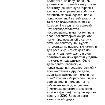
более того, не нарушались бы
украинской стороной в отсутствии
Конституционного суда Украины,
т.е. высшего правового арбитра в
отношениях законодательной и
исполнительной ветвей власти, а
также во взаимоотношениях с
Крымом. Но ведь этих условий
нет, законодательство
несовершенно, и мы постоянно в
своей законотворческой работе,
ныне парализованной в связи с
отменой Конституции, будем
натыкаться на подводные камни, и
дав расписку, можем даже по
незначительному факту в силу
политических пристрастий угодить
на скамью подсудимых. Одно
депо давать расписку о
неразглашении государственной и
военной тайны и другое дело,
имея депутатские полномочия от
15—20 тысяч избирателей, писать
еще заявления, словно ты не
избранник народа, а дворник
(нисколько не умаляя значение
этой профессии), поступающий на
работу в ЖЭК. Вообще сама
аналогия абсурдна.