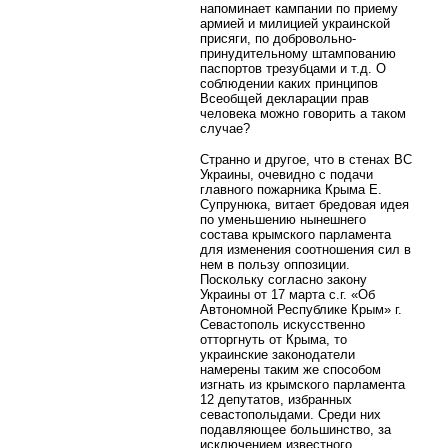
напоминает кампании по приему
армией и милицией украинской
присяги, по добровольно-
принудительному штампованию
паспортов трезубцами и т.д. О
соблюдении каких принципов
Всеобщей декларации прав
человека можно говорить а таком
случае?
Странно и другое, что в стенах ВС
Украины, очевидно с подачи
главного пожарника Крыма Е.
Супрунюка, витает бредовая идея
по уменьшению нынешнего
состава крымского парламента
для изменения соотношения сил в
нем в пользу оппозиции.
Поскольку согласно закону
Украины от 17 марта с.г. «Об
Автономной Республике Крым» г.
Севастополь искусственно
отторгнуть от Крыма, то
украинские законодатели
намерены таким же способом
изгнать из крымского парламента
12 депутатов, избранных
севастополыдами. Среди них
подавляющее большинство, за
исключением известного