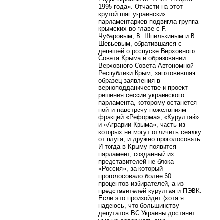
1995 года». Отчасти на этот
крутой шаг украинских
парламентариев подвигла группа
крымских во главе с Р.
Чубаровым, В. Шпилькиным и В.
Шевьевым, обратившаяся с
депешей о роспуске Верховного
Совета Крыма и образовании
Верховного Совета Автономной
Республики Крым, заготовившая
образец заявления в
верноподданичестве и проект
решения сессии украинского
парламента, которому останется
пойти навстречу пожеланиям
фракций «Реформа», «Курултай»
и «Аграрии Крыма», часть из
которых не могут отличить сеялку
от плуга, и дружно проголосовать.
И тогда в Крыму появится
парламент, созданный из
представителей не блока
«Россия», за который
проголосовало более 60
процентов избирателей, а из
представителей курултая и ПЭВК.
Если это произойдет (хотя я
надеюсь, что большинству
депутатов ВС Украины достанет