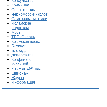
Консульства
Криминал
Севастополь
Черноморский флот
Самозахваты земли
Исламские
радикалы
Мост
ТПР «Сиваш»
Крымская весна
Блэкаут
Блокада
Диверсанты
Конфликт с
Украиной
Крым до 1991 года
Шпионаж
Ждуны
Информация