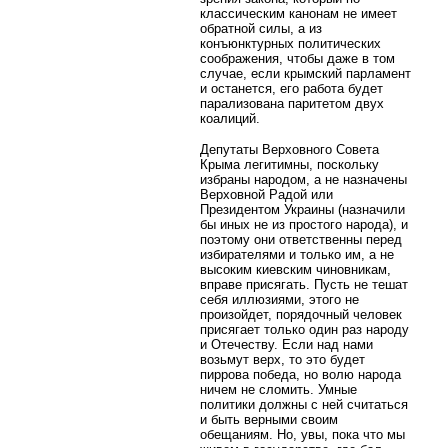
классическим канонам не имеет
обратной силы, а из
конъюнктурных политических
соображения, чтобы даже в том
случае, если крымский парламент
и останется, его работа будет
парализована паритетом двух
коалиций.
Депутаты Верховного Совета
Крыма легитимны, поскольку
избраны народом, а не назначены
Верховной Радой или
Президентом Украины (назначили
бы иных не из простого народа), и
поэтому они ответственны перед
избирателями и только им, а не
высоким киевским чиновникам,
вправе присягать. Пусть не тешат
себя иллюзиями, этого не
произойдет, порядочный человек
присягает только один раз народу
и Отечеству. Если над нами
возьмут верх, то это будет
пиррова победа, но волю народа
ничем не сломить. Умные
политики должны с ней считаться
и быть верными своим
обещаниям. Но, увы, пока что мы