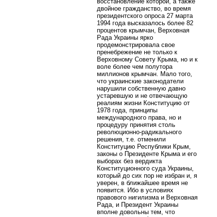
восстановление которой, а также
двойное гражданство, во время
президентского опроса 27 марта
1994 года высказалось более 82
процентов крымчан, Верховная
Рада Украины ярко
продемонстрировала свое
пренебрежение не только к
Верховному Совету Крыма, но и к
воле более чем полутора
миллионов крымчан. Мало того,
что украинские законодатели
нарушили собственную давно
устаревшую и не отвечающую
реалиям жизни Конституцию от
1978 года, принципы
международного права, но и
процедуру принятия столь
революционно-радикального
решения, т.е. отменили
Конституцию Республики Крым,
законы о Президенте Крыма и его
выборах без вердикта
Конституционного суда Украины,
который до сих пор не избран и, я
уверен, в ближайшее время не
появится. Ибо в условиях
правового нигилизма и Верховная
Рада, и Президент Украины
вполне довольны тем, что