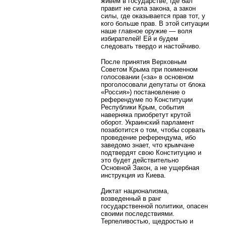
живем в государстве, где бал
правит не сила закона, а закон
силы, где оказывается прав тот, у
кого больше прав. В этой ситуации
наше главное оружие — воля
избирателей! Ей и будем
следовать твердо и настойчиво.
После принятия Верховным
Советом Крыма при поименном
голосовании («за» в основном
проголосовали депутаты от блока
«Россия») постановление о
референдуме по Конституции
Республики Крым, события
наверняка приобретут крутой
оборот. Украинский парламент
позаботится о том, чтобы сорвать
проведение референдума, ибо
заведомо знает, что крымчане
подтвердят свою Конституцию и
это будет действительно
Основной Закон, а не ущербная
инструкция из Киева.
Диктат национализма,
возведенный в ранг
государственной политики, опасен
своими последствиями.
Терпеливостью, щедростью и