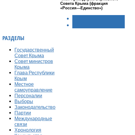
Совета Крыма (фракция
«Россия—Единство»)
< НАЗАД
ВПЕРЁД >
РАЗДЕЛЫ
Государственный
Совет Крыма
Совет министров
Крыма
Глава Республики
Крым
Местное
самоуправление
Персоналии
Выборы
Законодательство
Партии
Международные
связи
Хронология