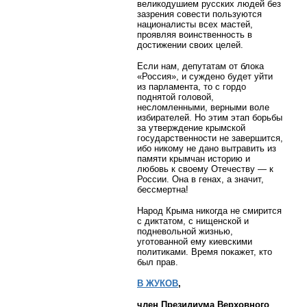
великодушием русских людей без
зазрения совести пользуются
националисты всех мастей,
проявляя воинственность в
достижении своих целей.
Если нам, депутатам от блока
«Россия», и суждено будет уйти
из парламента, то с гордо
поднятой головой,
несломленными, верными воле
избирателей. Но этим этап борьбы
за утверждение крымской
государственности не завершится,
ибо никому не дано вытравить из
памяти крымчан историю и
любовь к своему Отечеству — к
России. Она в генах, а значит,
бессмертна!
Народ Крыма никогда не смирится
с диктатом, с нищенской и
подневольной жизнью,
уготованной ему киевскими
политиками. Время покажет, кто
был прав.
В ЖУКОВ
,
член Президиума Верховного