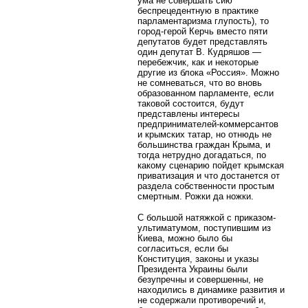
ума не совершать сию
беспрецедентную в практике
парламентаризма глупость), то
город-герой Керчь вместо пяти
депутатов будет представлять
один депутат В. Кудряшов —
перебежчик, как и некоторые
другие из блока «Россия». Можно
не сомневаться, что во вновь
образованном парламенте, если
таковой состоится, будут
представлены интересы
предпринимателей-коммерсантов
и крымских татар, но отнюдь не
большинства граждан Крыма, и
тогда нетрудно догадаться, по
какому сценарию пойдет крымская
приватизация и что достанется от
раздела собственности простым
смертным. Рожки да ножки.
С большой натяжкой с приказом-
ультиматумом, поступившим из
Киева, можно было бы
согласиться, если бы
Конституция, законы и указы
Президента Украины были
безупречны и совершенны, не
находились в динамике развития и
не содержали противоречий и,