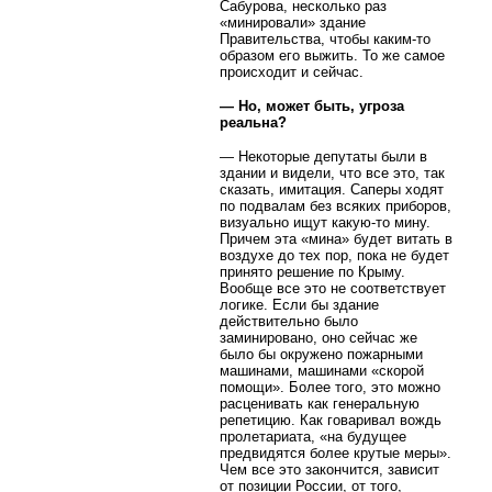
Сабурова, несколько раз
«минировали» здание
Правительства, чтобы каким-то
образом его выжить. То же самое
происходит и сейчас.
— Но, может быть, угроза
реальна?
— Некоторые депутаты были в
здании и видели, что все это, так
сказать, имитация. Саперы ходят
по подвалам без всяких приборов,
визуально ищут какую-то мину.
Причем эта «мина» будет витать в
воздухе до тех пор, пока не будет
принято решение по Крыму.
Вообще все это не соответствует
логике. Если бы здание
действительно было
заминировано, оно сейчас же
было бы окружено пожарными
машинами, машинами «скорой
помощи». Более того, это можно
расценивать как генеральную
репетицию. Как говаривал вождь
пролетариата, «на будущее
предвидятся более крутые меры».
Чем все это закончится, зависит
от позиции России, от того,