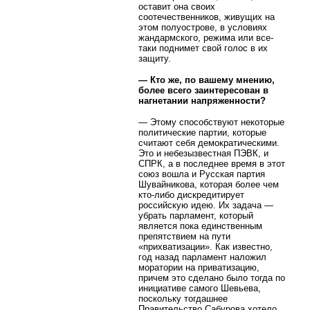
оставит она своих
соотечественников, живущих на
этом полуострове, в условиях
жандармского, режима или все-
таки поднимет свой голос в их
защиту.
— Кто же, по вашему мнению,
более всего заинтересован в
нагнетании напряженности?
— Этому способствуют некоторые
политические партии, которые
считают себя демократическими.
Это и небезызвестная ПЭВК, и
СПРК, а в последнее время в этот
союз вошла и Русская партия
Шувайникова, которая более чем
кто-либо дискредитирует
российскую идею. Их задача —
убрать парламент, который
является пока единственным
препятствием на пути
«прихватизации». Как известно,
год назад парламент наложил
моратории на приватизацию,
причем это сделано было тогда по
инициативе самого Шевьева,
поскольку тогдашнее
Правительство Сабурова хотело