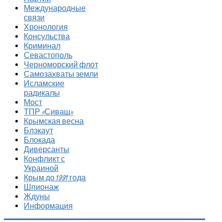
Международные
связи
Хронология
Консульства
Криминал
Севастополь
Черноморский флот
Самозахваты земли
Исламские
радикалы
Мост
ТПР «Сиваш»
Крымская весна
Блэкаут
Блокада
Диверсанты
Конфликт с
Украиной
Крым до 1991 года
Шпионаж
Ждуны
Информация