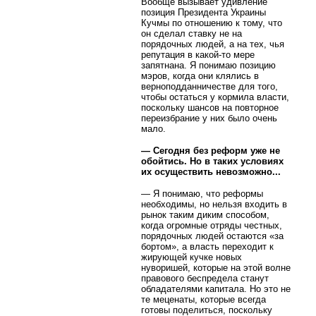
Вообще вызывает удивление
позиция Президента Украины
Кучмы по отношению к тому, что
он сделал ставку не на
порядочных людей, а на тех, чья
репутация в какой-то мере
запятнана. Я понимаю позицию
мэров, когда они клялись в
верноподданничестве для того,
чтобы остаться у кормила власти,
поскольку шансов на повторное
переизбрание у них было очень
мало.
— Сегодня без реформ уже не
обойтись. Но в таких условиях
их осуществить невозможно...
— Я понимаю, что реформы
необходимы, но нельзя входить в
рынок таким диким способом,
когда огромные отряды честных,
порядочных людей остаются «за
бортом», а власть переходит к
жирующей кучке новых
нуворишей, которые на этой волне
правового беспредела станут
обладателями капитала. Но это не
те меценаты, которые всегда
готовы поделиться, поскольку