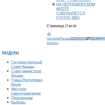
НА ЧЕРНОМОРСКОМ
ФЛОТЕ
СОХРАНЯЕТСЯ
СТАТУС-КВО
Страница 27 из 34
«
В
начало
Назад
22
23
24
25
26
27
28
29
30
31
В
конец
»
РАЗДЕЛЫ
Государственный
Совет Крыма
Совет министров
Крыма
Глава Республики
Крым
Местное
самоуправление
Персоналии
Выборы