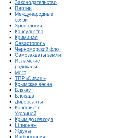
Законодательство
Партии
Международные
связи
Хронология
Консульства
Криминал
Севастополь
Черноморский флот
Самозахваты земли
Исламские
радикалы
Мост
ТПР «Сиваш»
Крымская весна
Блэкаут
Блокада
Диверсанты
Конфликт с
Украиной
Крым до 1991 года
Шпионаж
Ждуны
Информация