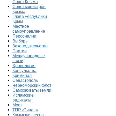
Совет Крыма
Совет министров
Крыма
Глава Республики
Крым
Местное
самоуправление
Персоналии
Выборы
Законодательство
Партии
Международные
связи
Хронология
Консульства
Криминал
Севастополь
Черноморский флот
Самозахваты земли
Исламские
радикалы
Мост
ТПР «Сиваш»
Крымская весна