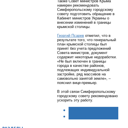
Также Совет министров Крыма
намерен рекомендовать
Симферопольскому городскому
совету подготовить обращение в
Кабинет министров Украины о
внесении изменений в границы
крымской столицы.
Георгий Псарев
отметил, что в
результате того, что генеральный
план крымской столицы был
принят без учета предложений
Совета министров, документ
содержит некоторые недоработки.
«Не был включен в границы
города в качестве районов,
подлежащих индивидуальной
застройке, ряд массивов на
самовольно занятой земле», –
пояснил вице-премьер.
В этой связи Симферопольскому
городскому совету рекомендовано
ускорить эту работу.
< НАЗАД
ВПЕРЁД >