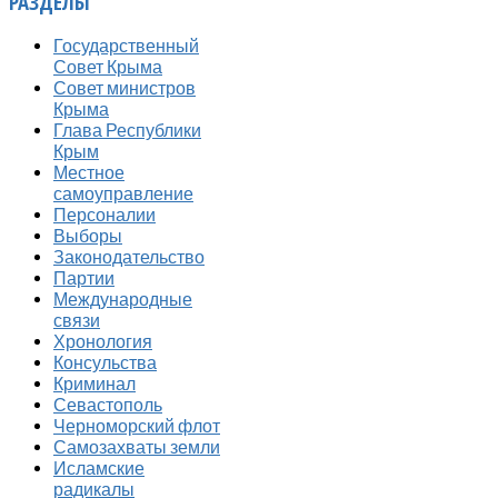
РАЗДЕЛЫ
Государственный
Совет Крыма
Совет министров
Крыма
Глава Республики
Крым
Местное
самоуправление
Персоналии
Выборы
Законодательство
Партии
Международные
связи
Хронология
Консульства
Криминал
Севастополь
Черноморский флот
Самозахваты земли
Исламские
радикалы