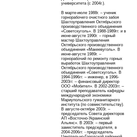
университета (с 2004г.).
В марте-июле 1988г. – ученик
горнорабочего очистного забоя
Шахтоуправления Октябрьского
производственного объединения
«Советскуголь». В 1988-1989гг. и в
июне-августе 1990г. – горный
мастер Шахтоуправления
Октябрьского производственного
объединения «Макеевуголь». В
июне-августе 1989г. –
горнорабочий по ремонту горных
выработок Шахтоуправления
Октябрьского производственного
объединения «Советскуголь». В
1994-1996гг. – инженер, в 1996-
2003гг. – финансовый директор
ООО «Мобител». В 2002-2003гг. –
старший преподаватель кафедры
международной экономики
Мариупольского гуманитарного
института (по совместительству).
В августе-октябре 2003г. –
председатель Совета директоров
АП «Восточно-Украинский
Альянс». В 2003г. – первый
заместитель председателя, в
2004-2006гг. - председатель
Центрально-Городской районной