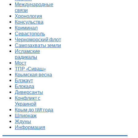
Международные
связи
Хронология
Консульства
Криминал
Севастополь
Черноморский флот
Самозахваты земли
Исламские
радикалы
Мост
ТПР «Сиваш»
Крымская весна
Блэкаут
Блокада
Диверсанты
Конфликт с
Украиной
Крым до 1991 года
Шпионаж
Ждуны
Информация