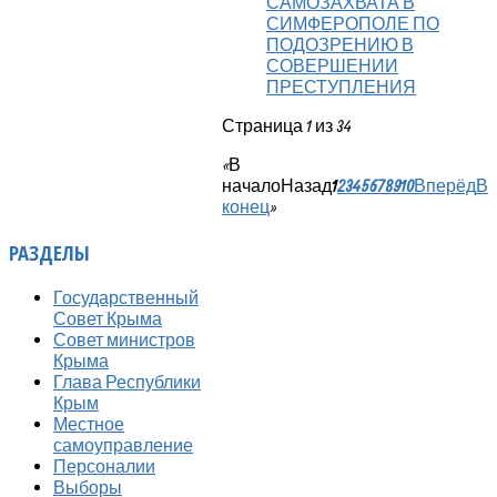
САМОЗАХВАТА В
СИМФЕРОПОЛЕ ПО
ПОДОЗРЕНИЮ В
СОВЕРШЕНИИ
ПРЕСТУПЛЕНИЯ
Страница 1 из 34
«
В
начало
Назад
1
2
3
4
5
6
7
8
9
10
Вперёд
В
конец
»
РАЗДЕЛЫ
Государственный
Совет Крыма
Совет министров
Крыма
Глава Республики
Крым
Местное
самоуправление
Персоналии
Выборы