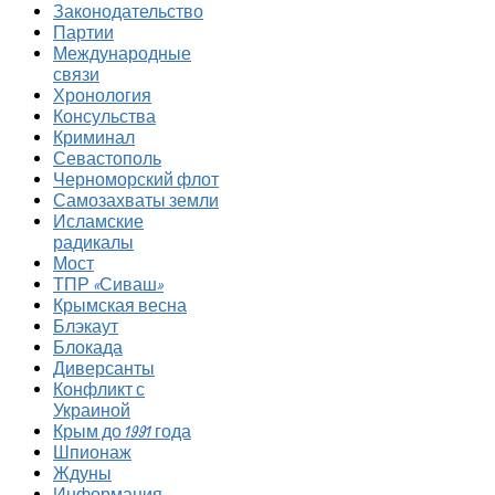
Законодательство
Партии
Международные
связи
Хронология
Консульства
Криминал
Севастополь
Черноморский флот
Самозахваты земли
Исламские
радикалы
Мост
ТПР «Сиваш»
Крымская весна
Блэкаут
Блокада
Диверсанты
Конфликт с
Украиной
Крым до 1991 года
Шпионаж
Ждуны
Информация