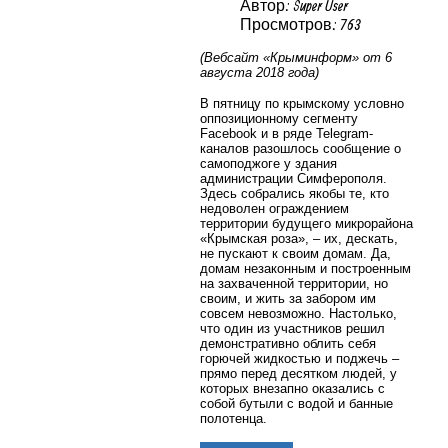
Автор: Super User
Просмотров: 763
(Вебсайт «Крыминформ» от 6
августа 2018 года)
В пятницу по крымскому условно
оппозиционному сегменту
Facebook и в ряде Telegram-
каналов разошлось сообщение о
самоподжоге у здания
администрации Симферополя.
Здесь собрались якобы те, кто
недоволен ограждением
территории будущего микрорайона
«Крымская роза», – их, дескать,
не пускают к своим домам. Да,
домам незаконным и построенным
на захваченной территории, но
своим, и жить за забором им
совсем невозможно. Настолько,
что один из участников решил
демонстративно облить себя
горючей жидкостью и поджечь –
прямо перед десятком людей, у
которых внезапно оказались с
собой бутыли с водой и банные
полотенца.