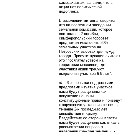
самозахватам, заявили, что в
акции нет политической
подоплеки.
В резолюции митинга говорится,
что на последнем заседании
земельной комиссии, которое
состоялось 2 октября,
симферопольский горсовет
предложил исключить 30%
земельных участков на
Петровских высотах для нужд
города. Присутствующие считают
это "посягательством на
территории массивов, где
участники акции требуют
выделения участков 6-9 лет".
«Любые попытки под разными
предлогами изъятия участков
нами будут расценены как
покушение на наши
конституционные права и приведут
к нарушению установившегося в
течение 2-х последних лет
спокойствия в Крыму.
Бездействие со стороны власти
нами будет расценено как отказ в
рассмотрении вопроса о
наделении граждан землей », -