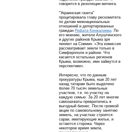
говорится в резолюции митинга.
"Украинская газета"
процитировала главу рескомитета
по делам межнациональных
отношений и депортированных
граждан
Рефата Кенжалиева
. По
его мнению, жители Алуштинского
и других районов Крыма зря
пеняют на Совмин: «Эта комиссия
рассматривает земли только в
Симферополе и районе. Что
касается остальных регионов
Крыма, возможно, ими займутся в
перспективе».
Интересно, что по данным
прокуратуры Крыма, еше 20 лет
назад татарам было выделено
более 70 тысяч земельных
участков, т.е. по участку на
каждую семью. За 20 лет многие
самозахваты превратились в
выгодный бизнес. После громкой
акции по самовольному занятию
земель, на участках строятся
сараи, имитирующие жилье, и
остаются сторожа. Через
некоторое время земли,