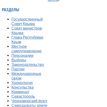
РАЗДЕЛЫ
Государственный
Совет Крыма
Совет министров
Крыма
Глава Республики
Крым
Местное
самоуправление
Персоналии
Выборы
Законодательство
Партии
Международные
связи
Хронология
Консульства
Криминал
Севастополь
Черноморский флот
Самозахваты земли