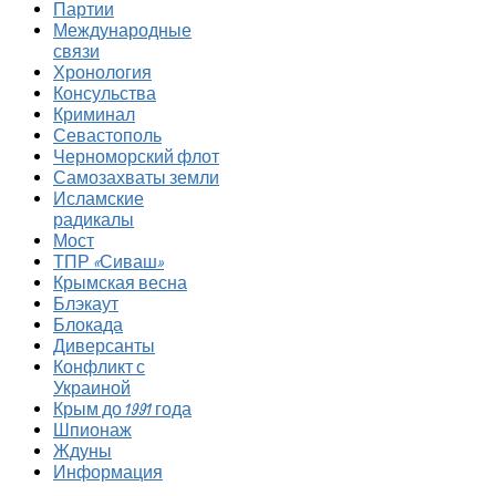
Партии
Международные
связи
Хронология
Консульства
Криминал
Севастополь
Черноморский флот
Самозахваты земли
Исламские
радикалы
Мост
ТПР «Сиваш»
Крымская весна
Блэкаут
Блокада
Диверсанты
Конфликт с
Украиной
Крым до 1991 года
Шпионаж
Ждуны
Информация