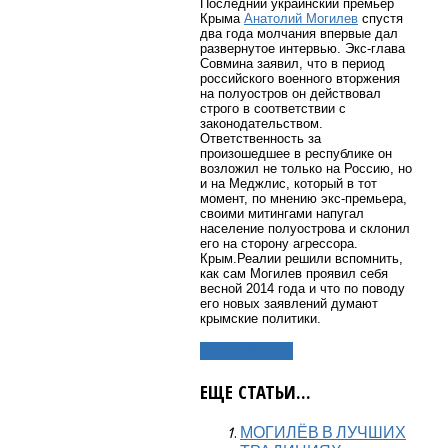
Последний украинский премьер
Крыма
Анатолий Могилев
спустя
два года молчания впервые дал
развернутое интервью. Экс-глава
Совмина заявил, что в период
российского военного вторжения
на полуостров он действовал
строго в соответствии с
законодательством.
Ответственность за
произошедшее в республике он
возложил не только на Россию, но
и на Меджлис, который в тот
момент, по мнению экс-премьера,
своими митингами напугал
население полуострова и склонил
его на сторону агрессора.
Крым.Реалии решили вспомнить,
как сам Могилев проявил себя
весной 2014 года и что по поводу
его новых заявлений думают
крымские политики.
Подробнее...
ЕЩЕ СТАТЬИ...
МОГИЛЁВ В ЛУЧШИХ