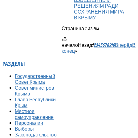
ВЗВЕШЕННЫМ
РЕШЕНИЯМ РАДИ
СОХРАНЕНИЯ МИРА
В КРЫМУ
Страница 1 из 103
«
В
начало
Назад
1
2
3
4
5
6
7
8
9
10
Вперёд
В
конец
»
РАЗДЕЛЫ
Государственный
Совет Крыма
Совет министров
Крыма
Глава Республики
Крым
Местное
самоуправление
Персоналии
Выборы
Законодательство