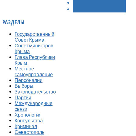
< НАЗАД
ВПЕРЁД >
РАЗДЕЛЫ
Государственный
Совет Крыма
Совет министров
Крыма
Глава Республики
Крым
Местное
самоуправление
Персоналии
Выборы
Законодательство
Партии
Международные
связи
Хронология
Консульства
Криминал
Севастополь