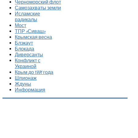
Черноморский флот
Самозахваты земли
Исламские
радикалы
Мост
ТПР «Сиваш»
Крымская весна
Блэкаут
Блокада
Диверсанты
Конфликт с
Украиной
Крым до 1991 года
Шпионаж
Ждуны
Информация