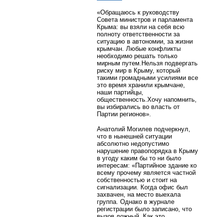
«Обращаюсь к руководству
Совета министров и парламента
Крыма: вы взяли на себя всю
полноту ответственности за
ситуацию в автономии, за жизни
крымчан. Любые конфликты
необходимо решать только
мирным путем.Нельзя подвергать
риску мир в Крыму, который
такими громадными усилиями все
это время хранили крымчане,
наши партийцы,
общественность.Хочу напомнить,
вы избирались во власть от
Партии регионов».
Анатолий Могилев подчеркнул,
что в нынешней ситуации
абсолютно недопустимо
нарушение правопорядка в Крыму
в угоду каким бы то ни было
интересам: «Партийное здание ко
всему прочему является частной
собственностью и стоит на
сигнализации. Когда офис был
захвачен, на место выехала
группа. Однако в журнале
регистрации было записано, что
вызов ложный. Как это