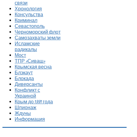
связи
Хронология
Консульства
Криминал
Севастополь
Черноморский флот
Самозахваты земли
Исламские
радикалы
Мост
ТПР «Сиваш»
Крымская весна
Блэкаут
Блокада
Диверсанты
Конфликт с
Украиной
Крым до 1991 года
Шпионаж
Ждуны
Информация