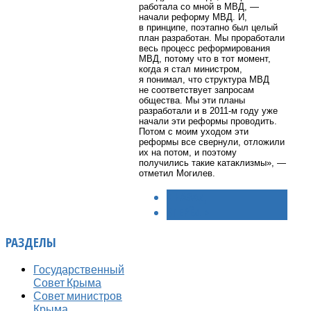
работала со мной в МВД, —
начали реформу МВД. И,
в принципе, поэтапно был целый
план разработан. Мы проработали
весь процесс реформирования
МВД, потому что в тот момент,
когда я стал министром,
я понимал, что структура МВД
не соответствует запросам
общества. Мы эти планы
разработали и в 2011-м году уже
начали эти реформы проводить.
Потом с моим уходом эти
реформы все свернули, отложили
их на потом, и поэтому
получились такие катаклизмы», —
отметил Могилев.
< НАЗАД
ВПЕРЁД >
РАЗДЕЛЫ
Государственный
Совет Крыма
Совет министров
Крыма