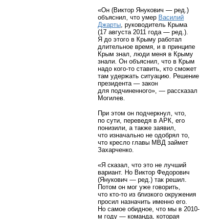
«Он (Виктор Янукович — ред.)
объяснил, что умер
Василий
Джарты
, руководитель Крыма
(17 августа 2011 года — ред.).
Я до этого в Крыму работал
длительное время, и в принципе
Крым знал, люди меня в Крыму
знали. Он объяснил, что в Крым
надо кого-то ставить, кто сможет
там удержать ситуацию. Решение
президента — закон
для подчиненного», — рассказал
Могилев.
При этом он подчеркнул, что,
по сути, переведя в АРК, его
понизили, а также заявил,
что изначально не одобрял то,
что кресло главы МВД займет
Захарченко.
«Я сказал, что это не лучший
вариант. Но Виктор Федорович
(Янукович — ред.) так решил.
Потом он мог уже говорить,
что кто-то из близкого окружения
просил назначить именно его.
Но самое обидное, что мы в 2010-
м году — команда, которая