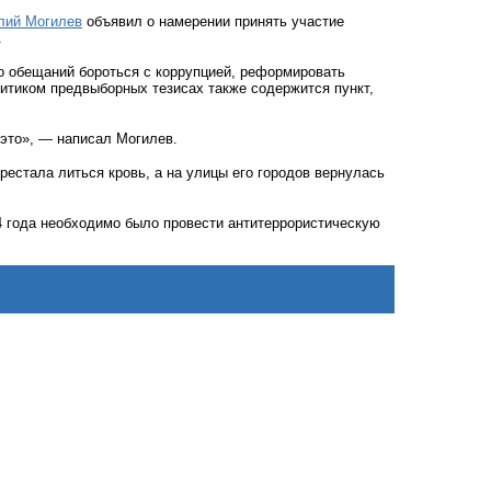
лий Могилев
объявил о намерении принять участие
.
о обещаний бороться с коррупцией, реформировать
итиком предвыборных тезисах также содержится пункт,
 это», — написал Могилев.
ерестала литься кровь, а на улицы его городов вернулась
4 года необходимо было провести антитеррористическую