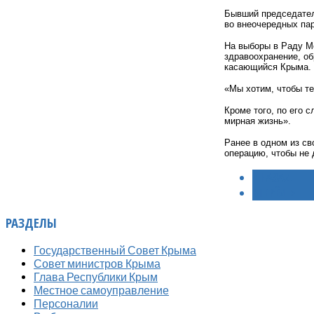
Бывший председател
во внеочередных пар
На выборы в Раду М
здравоохранение, о
касающийся Крыма.
«Мы хотим, чтобы те
Кроме того, по его 
мирная жизнь».
Ранее в одном из с
операцию, чтобы не 
< НАЗАД
ВПЕРЁД >
РАЗДЕЛЫ
Государственный Совет Крыма
Совет министров Крыма
Глава Республики Крым
Местное самоуправление
Персоналии