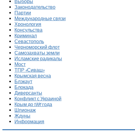
Выборы
Законодательство
Партии
Международные связи
Хронология
Консульства
Криминал
Севастополь
Черноморский флот
Самозахваты земли
Исламские радикалы
Мост
ТПР «Сиваш»
Крымская весна
Блэкаут
Блокада
Диверсанты
Конфликт с Украиной
Крым до 1991 года
Шпионаж
Ждуны
Информация