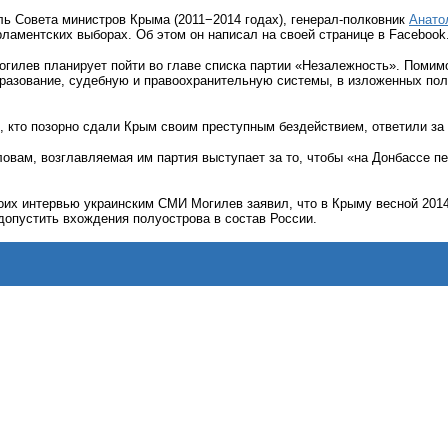
ь Совета министров Крыма (2011−2014 годах), генерал-полковник
Анато
ламентских выборах. Об этом он написал на своей странице в Facebook
огилев планирует пойти во главе списка партии «Незалежность». Помим
бразование, судебную и правоохранительную системы, в изложенных пол
, кто позорно сдали Крым своим преступным бездействием, ответили за
словам, возглавляемая им партия выступает за то, чтобы «на Донбассе п
воих интервью украинским СМИ Могилев заявил, что в Крыму весной 201
допустить вхождения полуострова в состав России.