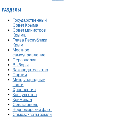
РАЗДЕЛЫ
Государственный
Совет Крыма
Совет министров
Крыма
Глава Республики
Крым
Местное
самоуправление
Персоналии
Выборы
Законодательство
Партии
Международные
связи
Хронология
Консульства
Криминал
Севастополь
Черноморский флот
Самозахваты земли