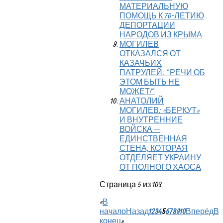
МАТЕРИАЛЬНУЮ
ПОМОЩЬ К 70-ЛЕТИЮ
ДЕПОРТАЦИИ
НАРОДОВ ИЗ КРЫМА
МОГИЛЕВ
ОТКАЗАЛСЯ ОТ
КАЗАЧЬИХ
ПАТРУЛЕЙ: "РЕЧИ ОБ
ЭТОМ БЫТЬ НЕ
МОЖЕТ!"
АНАТОЛИЙ
МОГИЛЕВ: «БЕРКУТ»
И ВНУТРЕННИЕ
ВОЙСКА —
ЕДИНСТВЕННАЯ
СТЕНА, КОТОРАЯ
ОТДЕЛЯЕТ УКРАИНУ
ОТ ПОЛНОГО ХАОСА
Страница 5 из 103
«
В
начало
Назад
1
2
3
4
5
6
7
8
9
10
Вперёд
В
конец
»