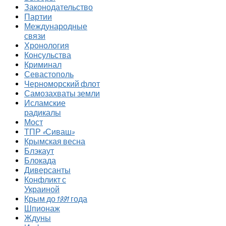
Законодательство
Партии
Международные
связи
Хронология
Консульства
Криминал
Севастополь
Черноморский флот
Самозахваты земли
Исламские
радикалы
Мост
ТПР «Сиваш»
Крымская весна
Блэкаут
Блокада
Диверсанты
Конфликт с
Украиной
Крым до 1991 года
Шпионаж
Ждуны