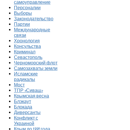
самоуправление
Персоналии
Выборы
Законодательство
Партии
Международные
связи
Хронология
Консульства
Криминал
Севастополь
Черноморский флот
Самозахваты земли
Исламские
радикалы
Мост
ТПР «Сиваш»
Крымская весна
Блэкаут
Блокада
Диверсанты
Конфликт с
Украиной
Крым до 1991 года