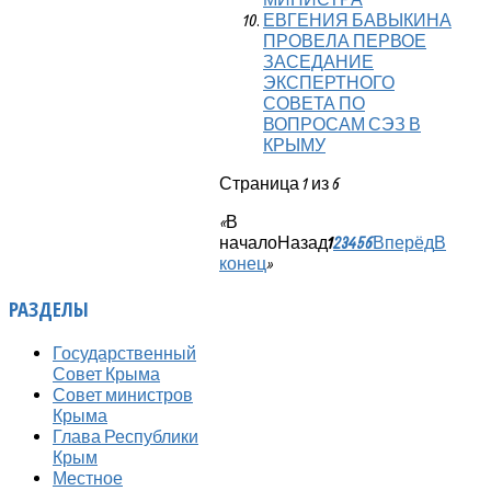
ЕВГЕНИЯ БАВЫКИНА
ПРОВЕЛА ПЕРВОЕ
ЗАСЕДАНИЕ
ЭКСПЕРТНОГО
СОВЕТА ПО
ВОПРОСАМ СЭЗ В
КРЫМУ
Страница 1 из 6
«
В
начало
Назад
1
2
3
4
5
6
Вперёд
В
конец
»
РАЗДЕЛЫ
Государственный
Совет Крыма
Совет министров
Крыма
Глава Республики
Крым
Местное