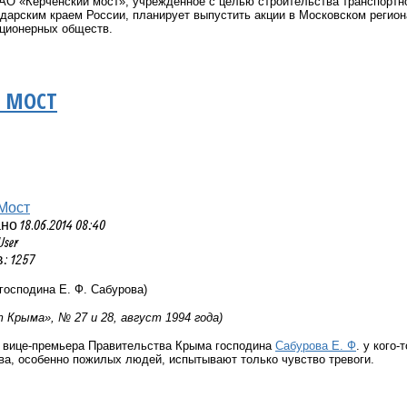
ОАО «Керченский мост», учрежденное с целью строительства транспортн
одарским краем России, планирует выпустить акции в Московском регио
кционерных обществ.
 МОСТ
Мост
 18.06.2014 08:40
User
 1257
господина Е. Ф. Сабурова)
 Крыма», № 27 и 28, август 1994 года)
 вице-премьера Правительства Крыма господина
Сабурова Е. Ф
. у кого
ва, особенно пожилых людей, испытывают только чувство тревоги.