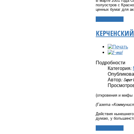
В марте 2001 года 
полуостров с Красн
ценных бумаг для а
Подробнее...
КЕРЧЕНСКИЙ
Подробности
Категория:
Опубликовано
Автор: Super 
Просмотров:
(откровения и мифы 
(Газета «Коммунист
Действия нынешнего
думаю, у большинст
Подробнее...