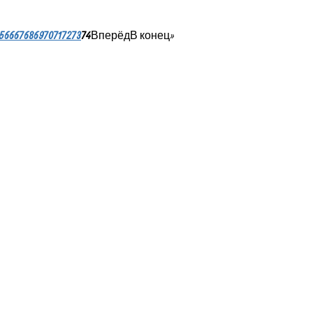
5
66
67
68
69
70
71
72
73
74
Вперёд
В конец
»