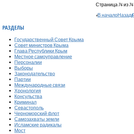
Страница 74 из 74
«
В начало
Назад
6
РАЗДЕЛЫ
Государственный Совет Крыма
Совет министров Крыма
Глава Республики Крым
Местное самоуправление
Персоналии
Выборы
Законодательство
Партии
Международные связи
Хронология
Консульства
Криминал
Севастополь
Черноморский флот
Самозахваты земли
Исламские радикалы
Мост