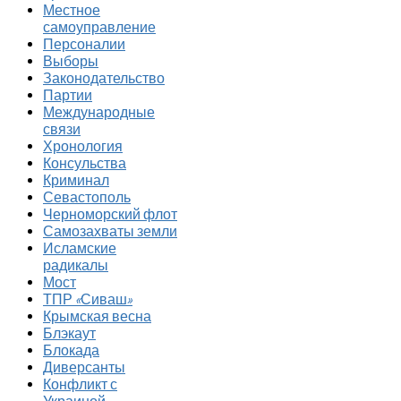
Местное
самоуправление
Персоналии
Выборы
Законодательство
Партии
Международные
связи
Хронология
Консульства
Криминал
Севастополь
Черноморский флот
Самозахваты земли
Исламские
радикалы
Мост
ТПР «Сиваш»
Крымская весна
Блэкаут
Блокада
Диверсанты
Конфликт с
Украиной