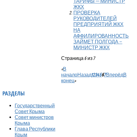
ТАРИФЫ — МИНИСТР
ЖКХ
ПРОВЕРКА
РУКОВОДИТЕЛЕЙ
ПРЕДПРИЯТИЙ ЖКХ
НА
АФФИЛИРОВАННОСТЬ
ЗАЙМЕТ ПОЛГОДА –
МИНИСТР ЖКХ
Страница 6 из 7
«
В
начало
Назад
1
2
3
4
5
6
7
Вперёд
В
конец
»
РАЗДЕЛЫ
Государственный
Совет Крыма
Совет министров
Крыма
Глава Республики
Крым