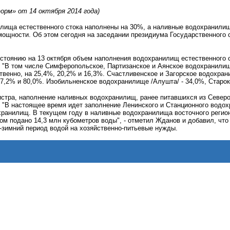
рм» от 14 октября 2014 года)
лища естественного стока наполнены на 30%, а наливные водохранилищ
 мощности. Об этом сегодня на заседании президиума Государственног
остоянию на 13 октября объем наполнения водохранилищ естественного с
о. "В том числе Симферопольское, Партизанское и Аянское водохранил
твенно, на 25,4%, 20,2% и 16,3%. Счастливенское и Загорское водохр
37,2% и 80,0%. Изобильненское водохранилище /Алушта/ - 34,0%, Старок
стра, наполнение наливных водохранилищ, ранее питавшихся из Северо-
. "В настоящее время идет заполнение Ленинского и Станционного водо
ранилищ. В текущем году в наливные водохранилища восточного региона
м подано 14,3 млн кубометров воды", - отметил Жданов и добавил, что 
-зимний период водой на хозяйственно-питьевые нужды.