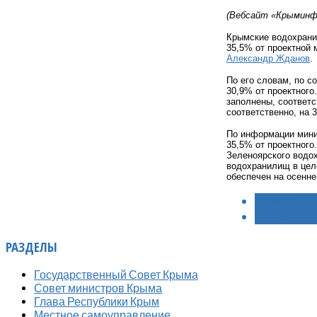
(Вебсайт «Крыминфо
Крымские водохрани
35,5% от проектной
Александр Жданов
.
По его словам, по с
30,9% от проектног
заполнены, соответс
соответственно, на 
По информации мини
35,5% от проектного
Зеленоярского водох
водохранилищ в цело
обеспечен на осенне
< НАЗАД
ВПЕРЁД >
РАЗДЕЛЫ
Государственный Совет Крыма
Совет министров Крыма
Глава Республики Крым
Местное самоуправление