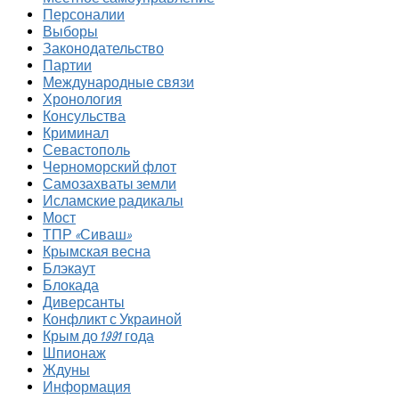
Персоналии
Выборы
Законодательство
Партии
Международные связи
Хронология
Консульства
Криминал
Севастополь
Черноморский флот
Самозахваты земли
Исламские радикалы
Мост
ТПР «Сиваш»
Крымская весна
Блэкаут
Блокада
Диверсанты
Конфликт с Украиной
Крым до 1991 года
Шпионаж
Ждуны
Информация