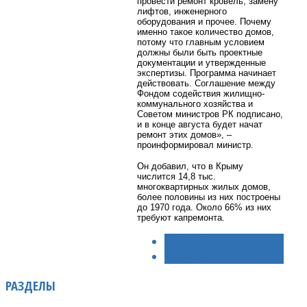
провести ремонт кровель, замену
лифтов, инженерного
оборудования и прочее. Почему
именно такое количество домов,
потому что главным условием
должны были быть проектные
документации и утвержденные
экспертизы. Программа начинает
действовать. Соглашение между
Фондом содействия жилищно-
коммунального хозяйства и
Советом министров РК подписано,
и в конце августа будет начат
ремонт этих домов», –
проинформировал министр.
Он добавил, что в Крыму
числится 14,8 тыс.
многоквартирных жилых домов,
более половины из них построены
до 1970 года. Около 66% из них
требуют капремонта.
< НАЗАД
ВПЕРЁД >
РАЗДЕЛЫ