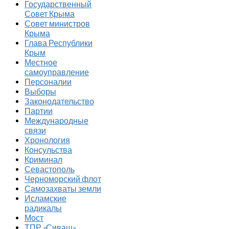
Государственный
Совет Крыма
Совет министров
Крыма
Глава Республики
Крым
Местное
самоуправление
Персоналии
Выборы
Законодательство
Партии
Международные
связи
Хронология
Консульства
Криминал
Севастополь
Черноморский флот
Самозахваты земли
Исламские
радикалы
Мост
ТПР «Сиваш»