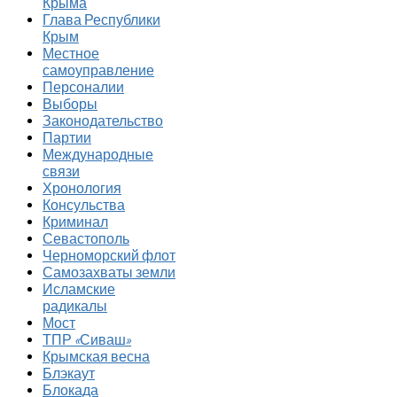
Крыма
Глава Республики
Крым
Местное
самоуправление
Персоналии
Выборы
Законодательство
Партии
Международные
связи
Хронология
Консульства
Криминал
Севастополь
Черноморский флот
Самозахваты земли
Исламские
радикалы
Мост
ТПР «Сиваш»
Крымская весна
Блэкаут
Блокада