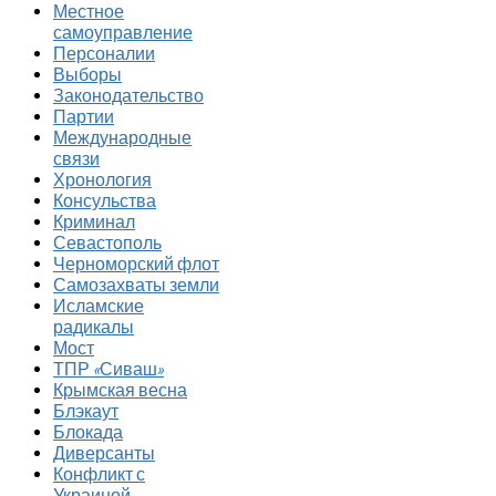
Местное
самоуправление
Персоналии
Выборы
Законодательство
Партии
Международные
связи
Хронология
Консульства
Криминал
Севастополь
Черноморский флот
Самозахваты земли
Исламские
радикалы
Мост
ТПР «Сиваш»
Крымская весна
Блэкаут
Блокада
Диверсанты
Конфликт с
Украиной