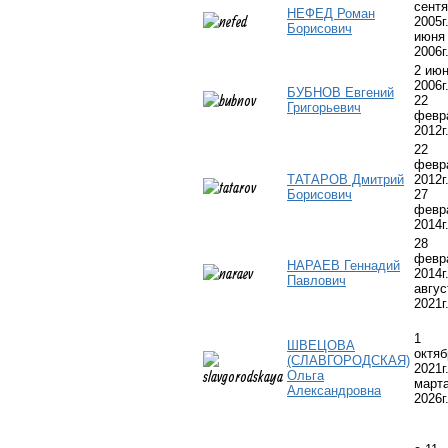
сент
НЕФЕД Роман
2005г.
Борисович
июня
2006г
2 ию
2006г.
БУБНОВ Евгений
22
Григорьевич
февр
2012г
22
февр
ТАТАРОВ Дмитрий
2012г.
Борисович
27
февр
2014г
28
февр
НАРАЕВ Геннадий
2014г.
Павлович
авгус
2021г
1
ШВЕЦОВА
октяб
(СЛАВГОРОДСКАЯ)
2021г.
Ольга
март
Александровна
2026г