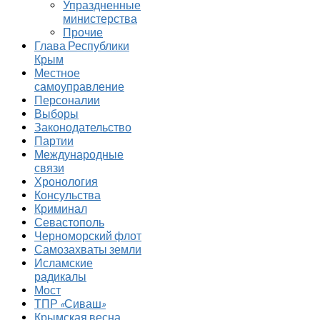
Упраздненные
министерства
Прочие
Глава Республики
Крым
Местное
самоуправление
Персоналии
Выборы
Законодательство
Партии
Международные
связи
Хронология
Консульства
Криминал
Севастополь
Черноморский флот
Самозахваты земли
Исламские
радикалы
Мост
ТПР «Сиваш»
Крымская весна