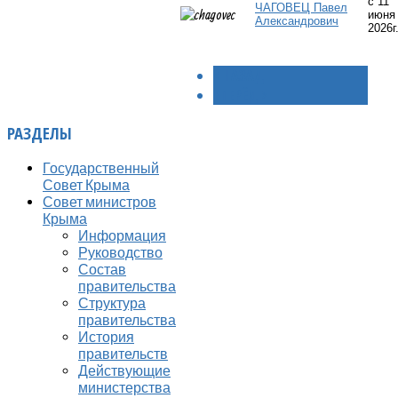
с 11
ЧАГОВЕЦ
Павел
июня
Александрович
2026г
< НАЗАД
ВПЕРЁД >
РАЗДЕЛЫ
Государственный
Совет Крыма
Совет министров
Крыма
Информация
Руководство
Состав
правительства
Структура
правительства
История
правительств
Действующие
министерства