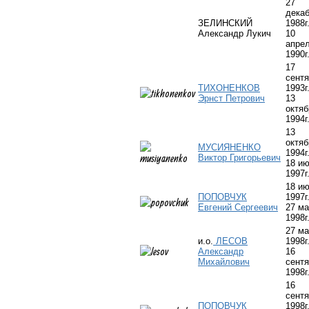
27
дека
ЗЕЛИНСКИЙ
1988г
Александр Лукич
10
апре
1990г
17
сент
ТИХОНЕНКОВ
1993г
Эрнст Петрович
13
октяб
1994г
13
октяб
МУСИЯНЕНКО
1994г.
Виктор Григорьевич
18 и
1997г
18 и
ПОПОВЧУК
1997г.
Евгений Сергеевич
27 м
1998г
27 м
и.о.
ЛЕСОВ
1998г.
Александр
16
Михайлович
сент
1998г
16
сент
ПОПОВЧУК
1998г.