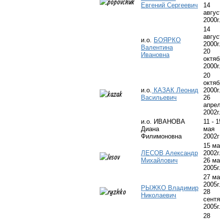
Евгений Сергеевич
14
авгус
2000г
14
авгус
и.о.
БОЯРКО
2000г
Валентина
20
Ивановна
октяб
2000г
20
октяб
и.о.
КАЗАК Леонид
2000г.
Васильевич
26
апре
2002г
и.о. ИВАНОВА
11 - 1
Диана
мая
Филимоновна
2002г
15 м
ЛЕСОВ Александр
2002г.
Михайлович
26 м
2005г
27 м
2005г.
РЫЖКО Владимир
28
Николаевич
сент
2005г
28