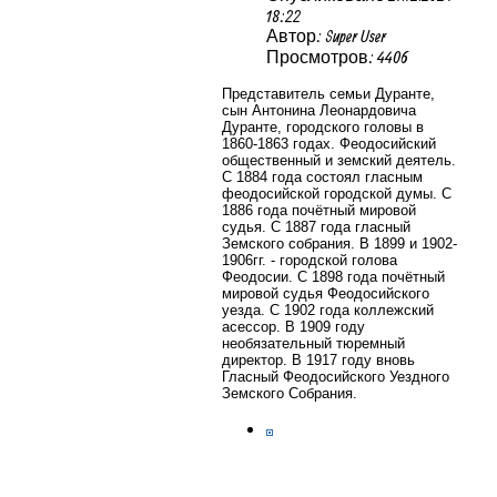
18:22
Автор: Super User
Просмотров: 4406
Представитель семьи Дуранте,
сын Антонина Леонардовича
Дуранте, городского головы в
1860-1863 годах. Феодосийский
общественный и земский деятель.
С 1884 года состоял гласным
феодосийской городской думы. С
1886 года почётный мировой
судья. С 1887 года гласный
Земского собрания. В 1899 и 1902-
1906гг. - городской голова
Феодосии. С 1898 года почётный
мировой судья Феодосийского
уезда. С 1902 года коллежский
асессор. В 1909 году
необязательный тюремный
директор. В 1917 году вновь
Гласный Феодосийского Уездного
Земского Собрания.