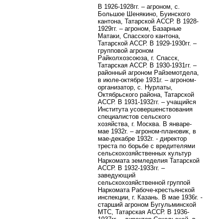
В 1926-1928гг. – агроном, с.
Большое Шенякино, Буинского
кантона, Татарской АССР. В 1928-
1929гг. – агроном, Базарные
Матаки, Спасского кантона,
Татарской АССР. В 1929-1930гг. –
групповой агроном
Райколхозсоюза, г. Спасск,
Татарская АССР. В 1930-1931гг. –
районный агроном Райземотдела,
в июле-октябре 1931г. – агроном-
организатор, с. Нурлаты,
Октябрьского района, Татарской
АССР. В 1931-1932гг. – учащийся
Института усовершенствования
специалистов сельского
хозяйства, г. Москва. В январе-
мае 1932г. – агроном-плановик, в
мае-декабре 1932г. - директор
треста по борьбе с вредителями
сельскохозяйственных культур
Наркомата земледелия Татарской
АССР. В 1932-1933гг. –
заведующий
сельскохозяйственной группой
Наркомата Рабоче-крестьянской
инспекции, г. Казань. В мае 1936г. -
старший агроном Бугульминской
МТС, Татарская АССР. В 1936-