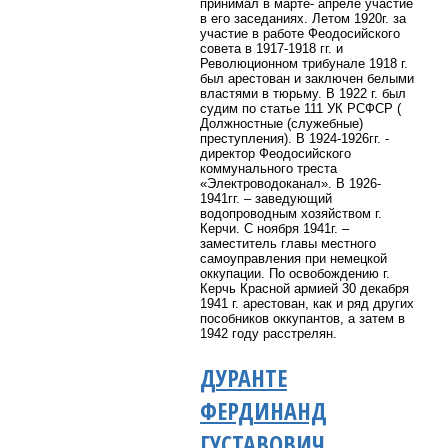
принимал в марте- апреле участие
в его заседаниях. Летом 1920г. за
участие в работе Феодосийского
совета в 1917-1918 гг. и
Революционном трибунале 1918 г.
был арестован и заключен белыми
властями в тюрьму. В 1922 г. был
судим по статье 111 УК РСФСР (
Должностные (служебные)
преступления). В 1924-1926гг. -
директор Феодосийского
коммунального треста
«Электроводоканал». В 1926-
1941гг. – заведующий
водопроводным хозяйством г.
Керчи. С ноября 1941г. –
заместитель главы местного
самоуправления при немецкой
оккупации. По освобождению г.
Керчь Красной армией 30 декабря
1941 г. арестован, как и ряд других
пособников оккупантов, а затем в
1942 году расстрелян.
ДУРАНТЕ
ФЕРДИНАНД
ГУСТАВОВИЧ