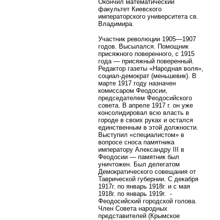
Окончил математический
факультет Киевского
императорского университета св.
Владимира.
Участник революции 1905—1907
годов. Высылался. Помощник
присяжного поверенного, с 1915
года — присяжный поверенный.
Редактор газеты «Народная воля»,
социал-демократ (меньшевик). В
марте 1917 году назначен
комиссаром Феодосии,
председателем Феодосийского
совета. В апреле 1917 г. он уже
консолидировал всю власть в
городе в своих руках и остался
единственным в этой должности.
Выступил «специалистом» в
вопросе сноса памятника
императору Александру III в
Феодосии — памятник был
уничтожен. Был делегатом
Демократического совещания от
Таврической губернии. С декабря
1917г. по январь 1918г. и с мая
1918г. по январь 1919г.
-
Феодосийский городской голова.
Член Совета народных
представителей (Крымское