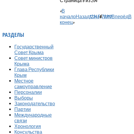
Страница 6 из 204
«
В
начало
Назад
1
2
3
4
5
6
7
8
9
10
Вперёд
В
конец
»
РАЗДЕЛЫ
Государственный
Совет Крыма
Совет министров
Крыма
Глава Республики
Крым
Местное
самоуправление
Персоналии
Выборы
Законодательство
Партии
Международные
связи
Хронология
Консульства