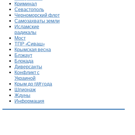
Криминал
Севастополь
Черноморский флот
Самозахваты земли
Исламские
радикалы
Мост
ТПР «Сиваш»
Крымская весна
Блэкаут
Блокада
Диверсанты
Конфликт с
Украиной
Крым до 1991 года
Шпионаж
Ждуны
Информация