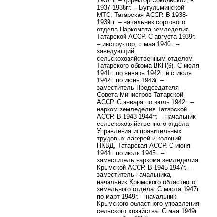
1937гг. – директор Сокольской, в
1937-1938гг. – Бугульминской
МТС, Татарская АССР. В 1938-
1939гг. – начальник сортового
отдела Наркомата земледелия
Татарской АССР. С августа 1939г.
– инструктор, с мая 1940г. –
заведующий
сельскохозяйственным отделом
Татарского обкома ВКП(б). С июля
1941г. по январь 1942г. и с июля
1942г. по июнь 1943г. –
заместитель Председателя
Совета Министров Татарской
АССР. С января по июль 1942г. –
нарком земледелия Татарской
АССР. В 1943-1944гг. – начальник
сельскохозяйственного отдела
Управления исправительных
трудовых лагерей и колоний
НКВД, Татарская АССР. С июня
1944г. по июль 1945г. –
заместитель наркома земледелия
Крымской АССР. В 1945-1947г. –
заместитель начальника,
начальник Крымского областного
земельного отдела. С марта 1947г.
по март 1949г. – начальник
Крымского областного управления
сельского хозяйства. С мая 1949г.