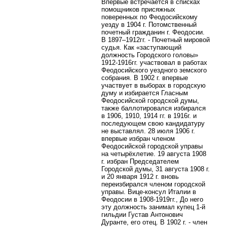
Впервые встречается в списках
помощников присяжных
поверенных по Феодосийскому
уезду в 1904 г. Потомственный
почетный гражданин г. Феодосии.
В 1897–1912гг. - Почетный мировой
судья. Как «заступающий
должность Городского головы»
1912-1916гг. участвовал в работах
Феодосийского уездного земского
собрания. В 1902 г. впервые
участвует в выборах в городскую
думу и избирается Гласным
Феодосийской городской думы,
также баллотировался избирался
в 1906, 1910, 1914 гг. в 1916г. и
последующем свою кандидатуру
не выставлял. 28 июля 1906 г.
впервые избран членом
Феодосийской городской управы
на четырёхлетие. 19 августа 1908
г. избран Председателем
Городской думы, 31 августа 1908 г.
и 20 января 1912 г. вновь
переизбирался членом городской
управы. Вице-консул Италии в
Феодосии в 1908-1919гг., До него
эту должность занимал купец 1-й
гильдии Густав Антонович
Дуранте, его отец. В 1902 г. - член