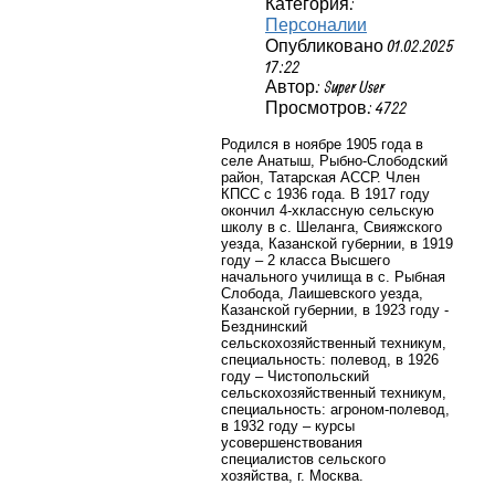
Категория:
Персоналии
Опубликовано 01.02.2025
17:22
Автор: Super User
Просмотров: 4722
Родился в ноябре 1905 года в
селе
Анатыш, Рыбно-Слободский
район,
Татарская АССР. Член
КПСС с 1936 года. В 1917 году
окончил 4-хклассную сельскую
школу в с. Шеланга, Свияжского
уезда, Казанской губернии, в 1919
году – 2 класса Высшего
начального училища в с. Рыбная
Слобода, Лаишевского уезда,
Казанской губернии, в 1923 году -
Безднинский
сельскохозяйственный техникум,
специальность: полевод, в 1926
году – Чистопольский
сельскохозяйственный техникум,
специальность: агроном-полевод,
в 1932 году – курсы
усовершенствования
специалистов сельского
хозяйства, г. Москва.