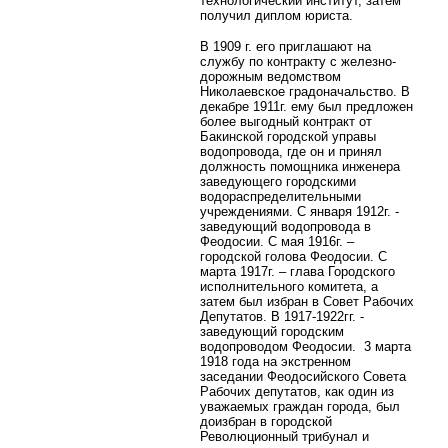
технологический институт, затем
получил диплом юриста.
В 1909 г. его приглашают на
службу по контракту с железно-
дорожным ведомством
Николаевское градоначальство. В
декабре 1911г. ему был предложен
более выгодный контракт от
Бакинской городской управы
водопровода, где он и принял
должность помощника инженера
заведующего городскими
водораспределительными
учреждениями. С января 1912г. -
заведующий водопровода в
Феодосии. С мая 1916г. –
городской голова Феодосии. С
марта 1917г. – глава Городского
исполнительного комитета, а
затем был избран в Совет Рабочих
Депутатов. В 1917-1922гг. -
заведующий городским
водопроводом Феодосии.
3 марта
1918 года на экстренном
заседании Феодосийского Совета
Рабочих депутатов, как один из
уважаемых граждан города, был
доизбран в городской
Революционный трибунал и