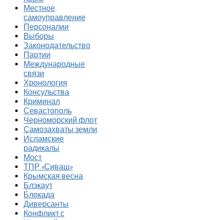
Местное
самоуправление
Персоналии
Выборы
Законодательство
Партии
Международные
связи
Хронология
Консульства
Криминал
Севастополь
Черноморский флот
Самозахваты земли
Исламские
радикалы
Мост
ТПР «Сиваш»
Крымская весна
Блэкаут
Блокада
Диверсанты
Конфликт с