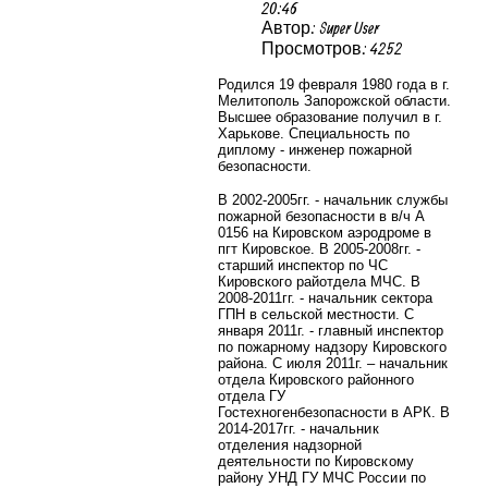
20:46
Автор: Super User
Просмотров: 4252
Родился 19 февраля 1980 года в г.
Мелитополь Запорожской области.
Высшее образование получил в г.
Харькове. Специальность по
диплому - инженер пожарной
безопасности.
В 2002-2005гг. - начальник службы
пожарной безопасности в в/ч А
0156 на Кировском аэродроме в
пгт Кировское. В 2005-2008гг. -
старший инспектор по ЧС
Кировского райотдела МЧС. В
2008-2011гг. - начальник сектора
ГПН в сельской местности. С
января 2011г. - главный инспектор
по пожарному надзору Кировского
района. С июля 2011г. – начальник
отдела Кировского районного
отдела ГУ
Гостехногенбезопасности в АРК. В
2014-2017гг. -
начальник
отделения надзорной
деятельности по Кировскому
району УНД ГУ МЧС России по