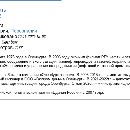
ти
ория:
Персоналии
ковано 10.05.2026 15:03
Super User
тров: 1438
ля 1976 года в Оренбурге.
В 2006 году окончил филиал РГУ нефти и газ
ие, сооружение и эксплуатация газонефтепроводов и газонефтехранили
 «Экономика и управление на предприятии (нефтяной и газовой промыш
. – работал в компании «Оренбурггазпром». В 2006-2015гг. – заместител
вный инженер в ООО «Газпром добыча Оренбург». В 2021-2022гг. – депутат
лавы администрации города Оренбурга. С мая 2026г. – министр жилищн
йской политической партии «Единая Россия» с 2007 года.