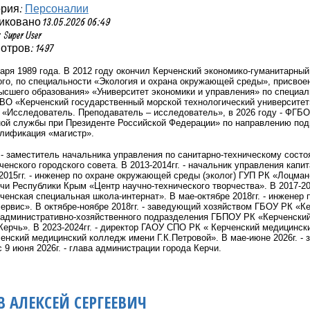
ория:
Персоналии
ковано 13.05.2026 06:49
Super User
тров: 1497
аря 1989 года. В 2012 году окончил Керченский экономико-гуманитарный
го, по специальности «Экология и охрана окружающей среды», присвоен
ысшего образования» «Университет экономики и управления» по специал
ВО «Керченский государственный морской технологический университет
«Исследователь. Преподаватель – исследователь», в 2026 году - ФГБО
ной службы при Президенте Российской Федерации» по направлению под
алификация «магистр».
. - заместитель начальника управления по санитарно-техническому сос
ченского городского совета. В 2013-2014гг. - начальник управления капи
2015гг. - инженер по охране окружающей среды (эколог) ГУП РК «Лоцман-
чи Республики Крым «Центр научно-технического творчества». В 2017-201
енская специальная школа-интернат». В мае-октябре 2018гг. - инженер
ервис». В октябре-ноябре 2018гг. - заведующий хозяйством ГБОУ РК «Ке
 административно-хозяйственного подразделения ГБПОУ РК «Керченский
ерчь». В 2023-2024гг. - директор ГАОУ СПО РК « Керченский медицински
нский медицинский колледж имени Г.К.Петровой». В мае-июне 2026г. - з
с 9 июня 2026г. - глава администрации города Керчи.
 АЛЕКСЕЙ СЕРГЕЕВИЧ