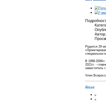
Подробнос
Катег
Опубли
Автор: 
Просмо
Родился 29 ию
«Проектирован
специальности
В 1998-2006гг
2021гг. - гла
заместитель г
Член Всеросси
Досье