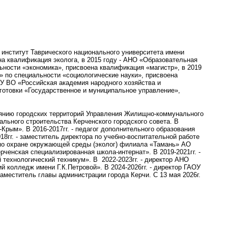
 институт Таврического национального университета имени
а квалификация эколога, в 2015 году - АНО «Образовательная
ьности «экономика», присвоена квалификация «магистр», в 2019
» по специальности «социологические науки», присвоена
У ВО «Российская академия народного хозяйства и
готовки «Государственное и муниципальное управление»,
тоянию городских территорий Управления Жилищно-коммунального
тального строительства Керченского городского совета. В
Крым». В 2016-2017гг. - педагог дополнительного образования
8гг. - заместитель директора по учебно-воспитательной работе
 по охране окружающей среды (эколог) филиала «Тамань» АО
рченская специализированная школа-интернат». В 2019-2021гг. -
 технологический техникум». В
2022-2023гг. - директор АНО
й колледж имени Г.К.Петровой». В 2024-2026гг. - директор ГАОУ
аместитель главы администрации города Керчи. С 13 мая 2026г.