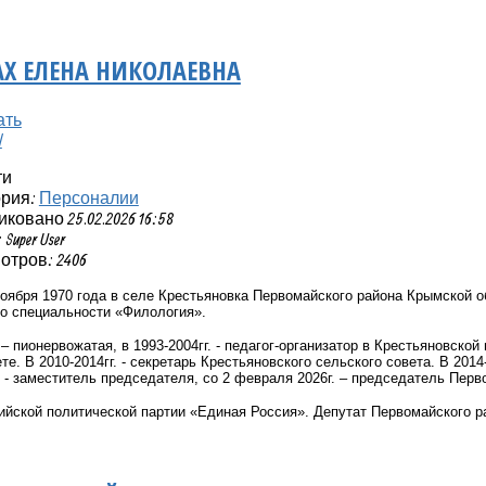
Х ЕЛЕНА НИКОЛАЕВНА
ти
ория:
Персоналии
ковано 25.02.2026 16:58
Super User
тров: 2406
оября 1970 года в селе Крестьяновка Первомайского района Крымской 
о специальности «Филология».
 – пионервожатая, в 1993-2004гг. - педагог-организатор в Крестьяновской
те. В 2010-2014гг. - секретарь Крестьяновского сельского совета. В 2014
. - заместитель председателя, со 2 февраля 2026г. – председатель Перв
йской политической партии «Единая Россия». Депутат Первомайского рай