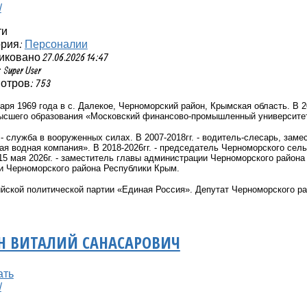
ти
ория:
Персоналии
ковано 27.06.2026 14:47
Super User
отров: 753
аря 1969 года в с. Далекое, Черноморский район, Крымская область. В 
ысшего образования «Московский финансово-промышленный университет 
-
служба в вооруженных силах. В
2007-2018гг. - водитель-слесарь, зам
я водная компания».
В 2018-2026
гг. - председатель Черноморского сел
15 мая 2026г. - заместитель главы администрации Черноморского района
и Черноморского района Республики Крым.
йской политической партии «Единая Россия». Депутат Черноморского рай
Н ВИТАЛИЙ САНАСАРОВИЧ