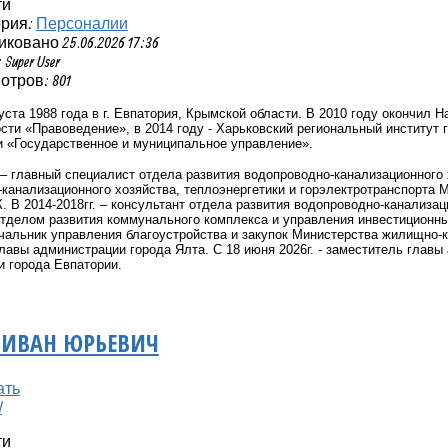
ти
ория:
Персоналии
ковано 25.06.2026 17:36
Super User
тров: 801
уста 1988 года в г. Евпатория, Крымской области. В 2010 году оконч
сти «Правоведение», в 2014 году - Харьковский региональный институт
и «Государственное и муниципальное управление».
. – главный специалист отдела развития водопроводно-канализационного
канализационного хозяйства, теплоэнергетики и горэлектротранспорта 
. В 2014-2018гг. – консультант отдела развития водопроводно-канализа
тделом развития коммунального комплекса и управления инвестиционн
чальник управления благоустройства и закупок Министерства жилищно-к
лавы администрации города Ялта. С 18 июня 2026г. - заместитель главы 
 города Евпатории.
 ИВАН ЮРЬЕВИЧ
ти