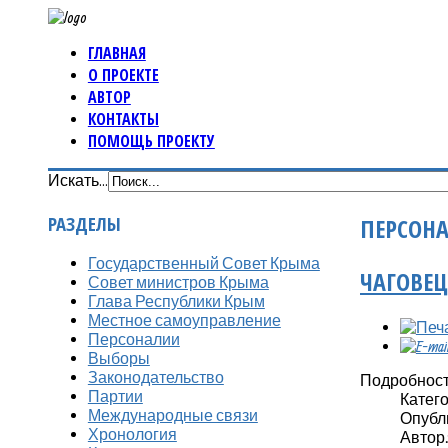
ГЛАВНАЯ
О ПРОЕКТЕ
АВТОР
КОНТАКТЫ
ПОМОЩЬ ПРОЕКТУ
Искать...
РАЗДЕЛЫ
ПЕРСОН
Государственный Совет Крыма
ЧАГОВЕЦ
Совет министров Крыма
Глава Республики Крым
Местное самоуправление
Персоналии
Выборы
Законодательство
Подробнос
Партии
Катег
Международные связи
Опубли
Хронология
Автор: 