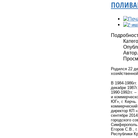
ПОЛИВА
Подробнос
Катег
Опубли
Автор: 
Просмо
Родился 22 де
хозяйственной
В 1984-1986гг
декабре 1987г
1990-1992гг. 
и коммерческ
ЮГ», г. Керчь
коммерческий 
директор КП «
сентябре 2014
городского с
Симферополь. 
Егоров С.В., 
Республики Кр