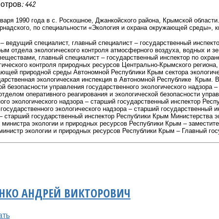
отров: 442
варя 1990 года в с. Роскошное, Джанкойского района, Крымской области
рнадского, по специальности «Экология и охрана окружающей среды», к
. – ведущий специалист, главный специалист – государственный инспек
рым отдела экологического контроля атмосферного воздуха, водных и з
веществами, главный специалист – государственный инспектор по охра
гического контроля природных ресурсов Центрально-Крымского региона
ающей природной среды Автономной Республики Крым сектора экологиче
дарственная экологическая инспекция в Автономной Республике Крым. В
ой безопасности управления государственного экологического надзора 
делом оперативного реагирования и экологической безопасности управ
ого экологического надзора – старший государственный инспектор Респ
государственного экологического надзора – старший государственный и
– старший государственный инспектор Республики Крым Министерства эк
 министра экологии и природных ресурсов Республики Крым – заместите
 министр экологии и природных ресурсов Республики Крым – Главный го
НКО АНДРЕЙ ВИКТОРОВИЧ