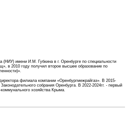
а (НИУ) имени И.М. Губкина в г. Оренбурге по специальности
щ», в 2010 году получил второе высшее образование по
ленности)».
ь директора филиала компании «Оренбургмежрайгаз». В 2015-
 Законодательного собрания Оренбурга. В 2022-2024гг. - первый
о-коммунального хозяйства Крыма.