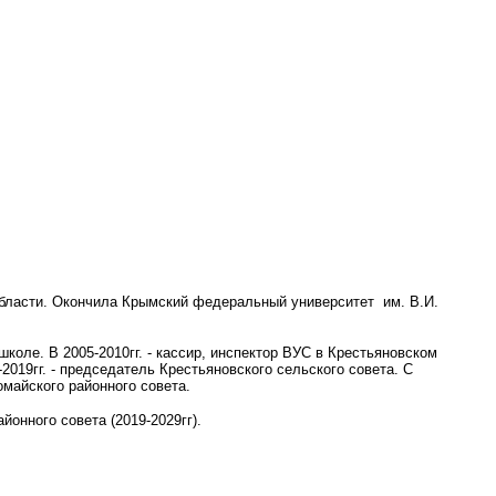
области. Окончила Крымский федеральный университет им. В.И.
 школе. В 2005-2010гг. - кассир, инспектор ВУС в Крестьяновском
-2019гг. - председатель Крестьяновского сельского совета. С
омайского районного совета.
онного совета (2019-2029гг).