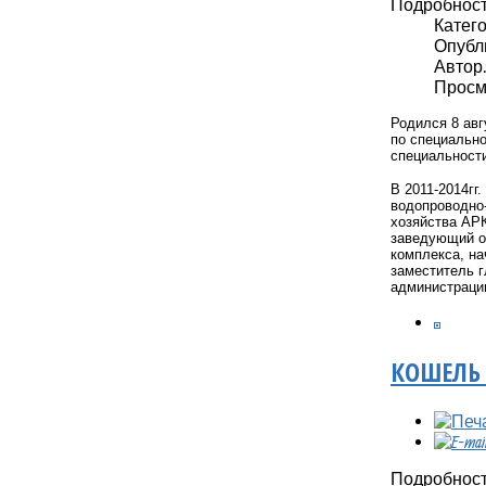
Подробнос
Катег
Опубли
Автор: 
Просмо
Родился 8 авг
по специально
специальност
В 2011-2014гг
водопроводно-
хозяйства АРК
заведующий о
комплекса, на
заместитель г
администрации
КОШЕЛЬ
Подробнос