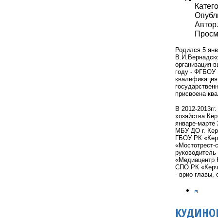
Катег
Опубли
Автор: 
Просмо
Родился 5 янв
В.И.Вернадско
организация в
году - ФГБОУ 
квалификация 
государствен
присвоена кв
В 2012-2013гг
хозяйства Кер
январе-марте 
МБУ ДО г. Кер
ГБОУ РК «Керч
«Мостотрест-с
руководитель
«Медиацентр К
СПО РК «Керче
- врио главы, 
КУДИНОВ