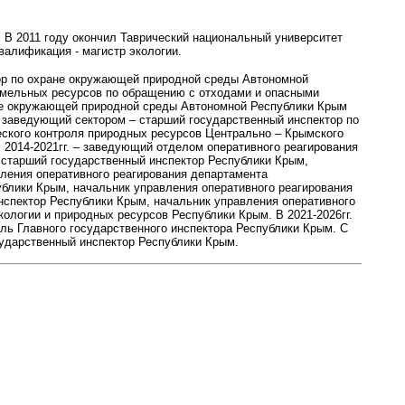
. В 2011 году окончил Таврический национальный университет
валификация - магистр экологии.
тор по охране окружающей природной среды Автономной
емельных ресурсов по обращению с отходами и опасными
не окружающей природной среды Автономной Республики Крым
, заведующий сектором – старший государственный инспектор по
ского контроля природных ресурсов Центрально – Крымского
 2014-2021гг. – заведующий отделом оперативного реагирования
– старший государственный инспектор Республики Крым,
ления оперативного реагирования департамента
ублики Крым, начальник управления оперативного реагирования
нспектор Республики Крым, начальник управления оперативного
ологии и природных ресурсов Республики Крым. В 2021-2026гг.
ль Главного государственного инспектора Республики Крым. С
сударственный инспектор Республики Крым.