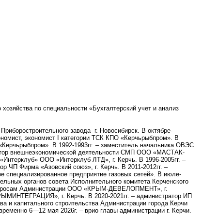
о хозяйства по специальности «Бухгалтерский учет и анализ
 Приборостроительного завода г. Новосибирск. В октябре-
экономист, экономист I категории ТСК КПО «Керчьрыбпром». В
 «Керчьрыбпром». В 1992-1993гг. – заместитель начальника ОВЭС
ектор внешнеэкономической деятельности СМП ООО «МАСТАК-
 «Интерклуб» ООО «Интерклуб ЛТД», г. Керчь. В 1996-2005гг. –
р ЧП Фирма «Азовский союз», г. Керчь. В 2011-2012гг. –
ое специализированное предприятие газовых сетей». В июле-
тельных органов совета Исполнительного комитета Керченского
м вопросам Администрации ООО «КРЫМ-ДЕВЕЛОПМЕНТ», г.
РЫМИНТЕГРАЦИЯ», г. Керчь. В 2020-2021гг. – администратор ИП
ства и капитального строительства Администрации города Керчи
временно 6—12 мая 2026г. – врио главы администрации г. Керчи.