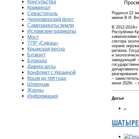
Консульства
Просм
Криминал
Родился 22 ян
Севастополь
имени В.И. Ве
Черноморский флот
Самозахваты земли
В 2012-2014гг
Исламские радикалы
Республики К
химическими 
Мост
сектора эколо
ТПР «Сиваш»
охране окруж
Крымская весна
региона, Госу
Блэкаут
и экологическ
заведующий от
Блокада
государственн
Диверсанты
департамента 
Конфликт с Украиной
реагирования 
Крым до 1991 года
– заместитель
июня 2026г. –
Шпионаж
Ждуны
Информация
Досье
ШАТЫРЕ