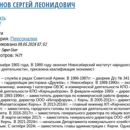
НОВ СЕРГЕЙ ЛЕОНИДОВИЧ
ти
ория:
Персоналии
ковано 08.05.2026 07:52
Super User
тров: 1471
кабря 1965 года. В 1989 году окончил Новосибирский институт народног
 деятельности», присвоена квалификация экономист.
.
– служба в рядах Советской Армии. В 1986-1987гг. – дворник Д/с № 341
. – гардеробщик ресторана «Дружба», г. Новосибирск. В 1989-1990гг. – 
– инженер, инженер I категории ОВЭС и коммерческой деятельности КПО
ой деятельности КПО «Керчьрыбпром». В феврале-ноябре 1993г. – дир
. В 1993-1996гг. – заместитель директора по коммерческой работе фирмы
директор, директор ООО «Интерфорум», г. Керчь. В 2005-2011гг.– директо
Жилавтосервис-Керчь». В 2013-2014гг. – главный инженер КП «Керченск
гг. – заместитель городского головы по вопросам деятельности исполни
овета. В 2016-2017гг. – заместитель генерального директора по общи
В марте-октябре 2017г. – заместитель генерального директора ООО «К
г. Керчь. В 2021-2024гг. – начальник Департамента коммунального хозяй
ым. С октября 2024г. – заместитель главы администрации г. Керчи. Одно