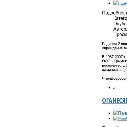
Подробнос
Катег
Опубли
Автор: 
Просм
Родился 2 янв
учреждение в
В 1987-2007гг. 
ООО «Крымска
поселения.
С 
администраци
Член
Всеросси
ОГАНЕСЯ