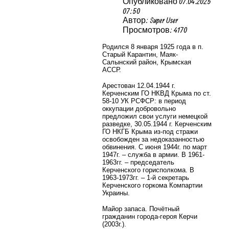
Опубликовано 07.04.2025
07:50
Автор: Super User
Просмотров: 4170
Родился 8 января 1925 года в п.
Старый Карантин, Маяк-
Салынский район, Крымская
АССР.
Арестован 12.04.1944 г.
Керченским ГО НКВД Крыма по ст.
58-10 УК РСФСР: в период
оккупации добровольно
предложил свои услуги немецкой
разведке, 30.05.1944 г. Керченским
ГО НКГБ Крыма из-под стражи
освобожден за недоказанностью
обвинения. С июня 1944г. по март
1947г. – служба в армии. В 1961-
1963гг. – председатель
Керченского горисполкома. В
1963-1973гг. – 1-й секретарь
Керченского горкома Компартии
Украины.
Майор запаса.
Почётный
гражданин города-героя Керчи
(2003г.).