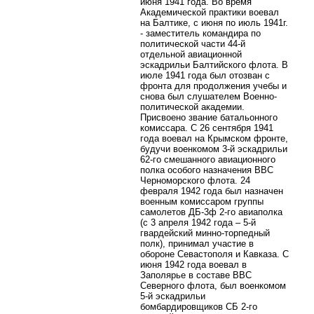
июня 1941 года. Во время
Академической практики воевал
на Балтике, с июня по июль 1941г.
- заместитель командира по
политической части 44-й
отдельной авиационной
эскадрильи Балтийского флота. В
июле 1941 года был отозван с
фронта для продолжения учебы и
снова был слушателем Военно-
политической академии.
Присвоено звание батальонного
комиссара. С 26 сентября 1941
года воевал на Крымском фронте,
будучи военкомом 3-й эскадрильи
62-го смешанного авиационного
полка особого назначения ВВС
Черноморского флота. 24
февраля 1942 года был назначен
военным комиссаром группы
самолетов ДБ-3ф 2-го авиаполка
(с 3 апреля 1942 года – 5-й
гвардейский минно-торпедный
полк), принимал участие в
обороне Севастополя и Кавказа. С
июня 1942 года воевал в
Заполярье в составе ВВС
Северного флота, был военкомом
5-й эскадрильи
бомбардировщиков СБ 2-го