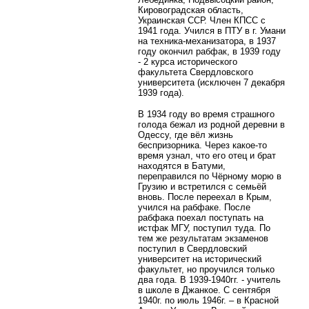
Кировоградская область,
Украинская ССР. Член КПСС с
1941 года.
Учился в ПТУ в г. Умани
на техника-механизатора, в 1937
году окончил рабфак, в 1939 году
- 2 курса исторического
факультета Свердловского
университета (исключен 7 декабря
1939 года).
В 1934 году во время страшного
голода бежал из родной деревни в
Одессу, где вёл жизнь
беспризорника. Через какое-то
время узнал, что его отец и брат
находятся в Батуми,
переправился по Чёрному морю в
Грузию и встретился с семьёй
вновь. После переехал в Крым,
учился на рабфаке. После
рабфака поехал поступать на
истфак МГУ, поступил туда. По
тем же результатам экзаменов
поступил в Свердловский
университет на исторический
факультет, но проучился только
два года. В 1939-1940гг. - учитель
в школе в Джанкое. С сентября
1940г. по июль 1946г. – в Красной