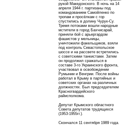
рукой Македонского. В ночь на 14
апреля 1944 г. партизаны под
командованием Самойленко по
тропам и просёлкам с гор
спустились в долину Чурук-Су.
Тремя потоками вошли народные
мстители в город Бахчисарай,
приняли бой с арьергардом
фашистов у мельницы,
уничтожили факельщиков, взяли
под контроль Севастопольское
шоссе и на рассвете встретились
с советскими танкистами. Затем
он продолжил сражаться в
составе 3-го Украинского фронта,
участвовал в освобождении
Румынии и Венгрии. После войны
работал в Крыму в партийных и
советских органах на различных
должностях. Был
председателем
Красногвардейского
райисполкома.
Депутат Крымского областного
Совета депутатов трудящихся
(1953-1955гг.).
Скончался 11 сентября 1989 года.