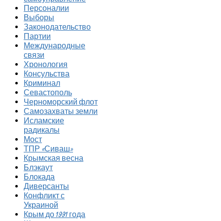
Персоналии
Выборы
Законодательство
Партии
Международные
связи
Хронология
Консульства
Криминал
Севастополь
Черноморский флот
Самозахваты земли
Исламские
радикалы
Мост
ТПР «Сиваш»
Крымская весна
Блэкаут
Блокада
Диверсанты
Конфликт с
Украиной
Крым до 1991 года