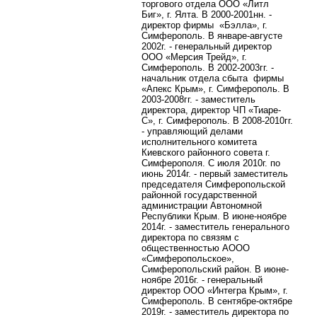
торгового отдела ООО «Литл
Биг», г. Ялта. В 2000-2001нн. -
директор фирмы
«Бэлла», г.
Симферополь. В январе-августе
2002г. - генеральный директор
ООО «Мерсия Трейд», г.
Симферополь. В 2002-2003гг. -
начальник отдела сбыта
фирмы
«Апекс Крым», г. Симферополь. В
2003-2008гг. - заместитель
директора, директор ЧП «Тиаре-
С», г. Симферополь. В 2008-2010гг.
- управляющий делами
исполнительного комитета
Киевского районного совета г.
Симферополя. С июля 2010г. по
июнь 2014г. - первый заместитель
председателя Симферопольской
районной государственной
администрации Автономной
Республики Крым. В июне-ноябре
2014г. - заместитель генерального
директора по связям с
общественностью АООО
«Симферопольское»,
Симферопольский район. В июне-
ноябре 2016г. - генеральный
директор ООО «Интегра Крым», г.
Симферополь. В сентябре-октябре
2019г. - заместитель директора по