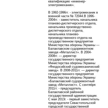
квалификацию «инженер-
электромеханик».
В 1992-1996гг. - электромеханик в
военной части № 72044.
В 1996-
2004гг. - заместитель начальника
планово-диспетчерского отдела,
начальника производственно-
диспетчерского отдела,
начальника планово-
производственного отдела на
государственном предприятии
Министерства обороны Украины —
Балаклавском судоремонтном
заводе «Металлист». В 2004-
2008гг. — директор
государственного предприятия
Министерства обороны Украины
«Феодосийский судомеханический
завод». В 2008-2011гг. — директор
государственного предприятия
Министерства обороны Украины
«Балаклавский судоремонтный
завод «Металлист». С сентября
2011гг. - председатель
Балаклавской районной
государственной администрации.
С мая 2013г. - первый заместитель
председателя Севастопольской
городской государственной