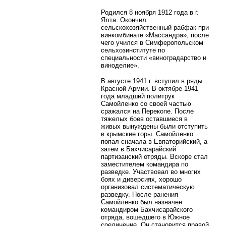
Родился 8 ноября 1912 года в г.
Ялта. Окончил
сельскохозяйственный рабфак при
винкомбинате «Массандра», после
чего учился в Симферопольском
сельхозинституте по
специальности «виноградарство и
виноделие».
В августе 1941 г. вступил в ряды
Красной Армии. В октябре 1941
года младший политрук
Самойленко со своей частью
сражался на Перекопе. После
тяжелых боев оставшиеся в
живых вынуждены были отступить
в крымские горы. Самойленко
попал сначала в Евпаторийский, а
затем в Бахчисарайский
партизанский отряды. Вскоре стал
заместителем командира по
разведке. Участвовал во многих
боях и диверсиях, хорошо
организовал систематическую
разведку.
После ранения
Самойленко был назначен
командиром Бахчисарайского
отряда, вошедшего в Южное
соединение. Он становится правой