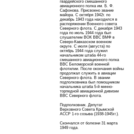
гвардейского смешанного
авиационного полка им. Б. Ф.
Сафонова. Присвоено звание
майора. С октября 1942г. по
декабрь 1943 года находился в
распоряжении Военного совета
Северного флота. С декабря 1943
года по июль 1944 года был
слушателем ВОК ВВС ВМФ в
Северо-Кавказском военном
округе. С июля (августа) по
октябрь 1944 года служил
начальником штаба 44-го
смешанного авиационного полка
ВВС Беломорской военной
флотилии. После окончания войны
продолжал служить в авиации
Северного флота. В звании
подполковника был помощником
начальника штаба 5-й минно-
торпедной авиационной дивизии
ВВС Северного флота.
Подполковник. Депутат
Верховного Совета Крымской
АССР 1-го созыва (1938-1945гг.).
Скончался от болезни 31 марта
1949 года.