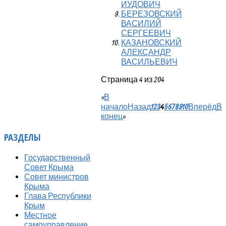
ИУДОВИЧ
БЕРЕЗОВСКИЙ
ВАСИЛИЙ
СЕРГЕЕВИЧ
КАЗАНОВСКИЙ
АЛЕКСАНДР
ВАСИЛЬЕВИЧ
Страница 4 из 204
«
В
начало
Назад
1
2
3
4
5
6
7
8
9
10
Вперёд
В
конец
»
РАЗДЕЛЫ
Государственный
Совет Крыма
Совет министров
Крыма
Глава Республики
Крым
Местное
самоуправление