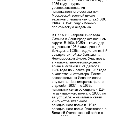
1936 году – курсы
усовершенствования
начальственного состава при
Московской военной школе
техников специальных служб ВВС
РККА, в 1941 году - Военно-
политическую академию.
В РККА с 15 апреля 1932 года.
Служил в Ленинградском военном
округе. В 1934-1935гг. - командир
радиосвязи 106-й авиационной
бригады, в 1935г. - радиотехник 5-й
эскадрильи той же бригады на
Черноморском флоте. Участвовал
в национально-революционной
войне в Испании с 21 декабря
1936 года по 7 сентября 1937 года
в качестве инструктора. После
возвращения из Испании снова
служил на Черноморском флоте,
с декабря 1937г. по 1938г. -
начальник связи эскадрильи 119-
го авиационного полка, с 1938г. по
август 1939г. – начальник связи
20-го истребительного
авиационного полка и 119-го
авиационного полка. Участвовал в
Великой Отечественной войне с