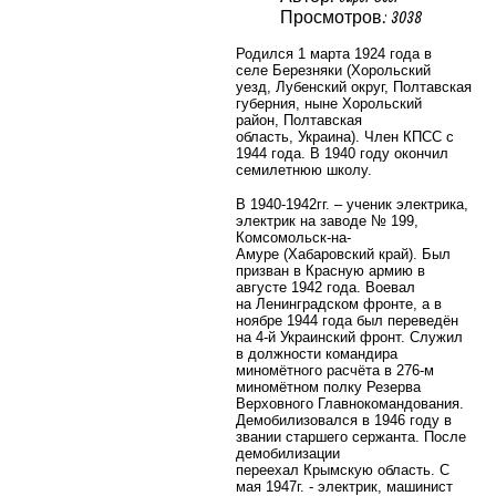
Просмотров: 3038
Родился 1 марта 1924 года в
селе Березняки (Хорольский
уезд, Лубенский округ, Полтавская
губерния, ныне Хорольский
район, Полтавская
область, Украина). Член КПСС с
1944 года. В 1940 году окончил
семилетнюю школу.
В 1940-1942гг. – ученик электрика,
электрик на заводе № 199,
Комсомольск-на-
Амуре (Хабаровский край). Был
призван в Красную армию в
августе 1942 года. Воевал
на Ленинградском фронте, а в
ноябре 1944 года был переведён
на 4-й Украинский фронт. Служил
в должности командира
миномётного расчёта в 276-м
миномётном полку Резерва
Верховного Главнокомандования.
Демобилизовался в 1946 году в
звании старшего сержанта. После
демобилизации
переехал Крымскую область. С
мая 1947г. - электрик, машинист