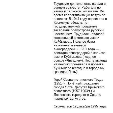
Трудовую деятельность начала в
раннем возрасте. Работала по
найму в сельском хозяйстве. Во
время коллективизации вступила
в колхоз. В 1944 году переехала в
Крымскую область по
государственной программе
заселения полуострова русским
населением. Трудилась рядовой
колхозницей в колхозе имени
Куйбышева. Позднее была
назначена звеньевой
виноградарей. С 1951 года —
бригадир виноградарей в колхозе
имени Куйбышева (позднее —
совхоз «Ливадия»). После выхода
на пенсию проживала в посёлке
Куйбышево (сегодня в городских
границах Ялты).
Герой Социалистического Труда
(1951г.). Почётный гражданин
города Ялта. Депутат Крымского
областного (1957-1963гг.) и
Ялтинского городского Совета
народных депутатов.
Скончалась 12 декабря 1995 года.