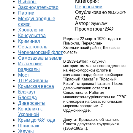
Категория:
Выборы
Персоналии
Законодательство
Опубликовано 08.12.2025
Партии
07:52
Международные
Автор: Super User
связи
Просмотров: 2949
Хронология
Консульства
Родился 22 марта 1920 года в с.
Криминал
Помокли, Переяслав-
Севастополь
Хмельнитский район, Киевская
Черноморский флот
область.
Самозахваты земли
В 1939-1946гг. - служил
Исламские
мотористом машинного отделения
радикалы
на Черноморском флоте в
Мост
экипажах гвардейских крейсеров
"Красный Кавказ" и "Красный
ТПР «Сиваш»
Крым", старшина
II
статьи.
После
Крымская весна
демобилизации остался в
Блэкаут
Севастополе. Работал
машинистом-турбинистом на ГРЭС
Блокада
и слесарем на Севастопольском
Диверсанты
морском заводе им. С.
Конфликт с
Орджоникидзе.
Украиной
Депутат Крымского областного
Крым до 1991 года
Совета депутатов трудящихся
Шпионаж
(1959-1963гг.).
Ждуны