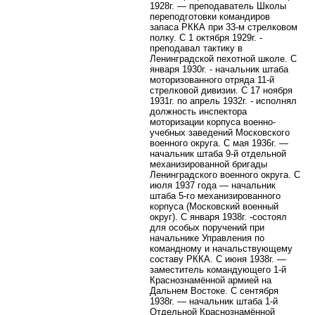
1928г. — преподаватель Школы
переподготовки командиров
запаса РККА при 33-м стрелковом
полку. С 1 октября 1929г. -
преподавал тактику в
Ленинградской пехотной школе. С
января 1930г. - начальник штаба
моторизованного отряда 11-й
стрелковой дивизии. С 17 ноября
1931г. по апрель 1932г. - исполнял
должность инспектора
моторизации корпуса военно-
учебных заведений Московского
военного округа. С мая 1936г. —
начальник штаба 9-й отдельной
механизированной бригады
Ленинградского военного округа. С
июля 1937 года — начальник
штаба 5-го механизированного
корпуса (Московский военный
округ). С января 1938г. -состоял
для особых поручений при
начальнике Управления по
командному и начальствующему
составу РККА. С июня 1938г. —
заместитель командующего 1-й
Краснознамённой армией на
Дальнем Востоке. С сентября
1938г. — начальник штаба 1-й
Отдельной Краснознамённой