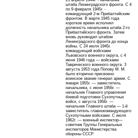
штаба Ленинградского фронта. С 4
по 9 февраля 1945г. -
командующий 2-м Прибалтийским
фронтом. В марте 1945 года
короткое время исполнял
должность начальника штаба 2-го
Прибалтийского фронта. Затем
вновь руководил штабом
Ленинградского фронта до конца
войны. С 24 июля 1945г.
командующий войсками
Львовского военного округа, с 4
июня 1946 года — войсками
Таврического военного округа. 3
августа 1953 года Попову М. М.
было вторично присвоено
воинское звание генерал армии. С
января 1955г. — заместитель
начальника, с июня 1956г. —
начальник Главного управления
боевой подготовки Сухопутных
войск, с августа 1956г. —
начальник Главного штаба — 1-й
заместитель главнокомандующего
Сухопутными войсками. С июля
1962г. — военный инспектор—
советник Группы Генеральных
инспекторов Министерства
обороны СССР.