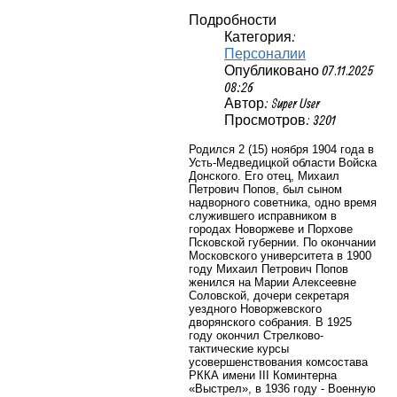
Подробности
Категория:
Персоналии
Опубликовано 07.11.2025
08:26
Автор: Super User
Просмотров: 3201
Родился 2 (15) ноября 1904 года в
Усть-Медведицкой области Войска
Донского. Его отец, Михаил
Петрович Попов, был сыном
надворного советника, одно время
служившего исправником в
городах Новоржеве и Порхове
Псковской губернии. По окончании
Московского университета в 1900
году Михаил Петрович Попов
женился на Марии Алексеевне
Соловской, дочери секретаря
уездного Новоржевского
дворянского собрания. В 1925
году окончил Стрелково-
тактические курсы
усовершенствования комсостава
РККА имени III Коминтерна
«Выстрел», в 1936 году - Военную