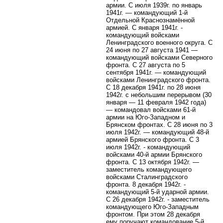
армии. С июля 1939г. по январь
1941г. — командующий 1-й
Отдельной Краснознамённой
армией. С января 1941г. -
командующий войсками
Ленинградского военного округа. С
24 июня по 27 августа 1941 —
командующий войсками Северного
фронта. С 27 августа по 5
сентября 1941г. — командующий
войсками Ленинградского фронта.
С 18 декабря 1941г. по 28 июня
1942г. с небольшим перерывом (30
января — 11 февраля 1942 года)
— командовал войсками 61-й
армии на Юго-Западном и
Брянском фронтах. С 28 июня по 3
июля 1942г. — командующий 48-й
армией Брянского фронта. С 3
июля 1942г. - командующий
войсками 40-й армии Брянского
фронта. С 13 октября 1942г. —
заместитель командующего
войсками Сталинградского
фронта. 8 декабря 1942г. -
командующий 5-й ударной армии.
С 26 декабря 1942г. - заместитель
командующего Юго-Западным
фронтом. При этом 28 декабря
ему поручают командование 5-й