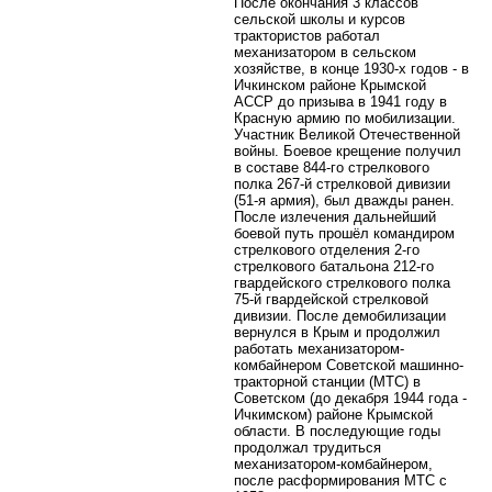
После окончания 3 классов
сельской школы и курсов
трактористов работал
механизатором в сельском
хозяйстве, в конце 1930-х годов - в
Ичкинском районе Крымской
АССР до призыва в 1941 году в
Красную армию по мобилизации.
Участник Великой Отечественной
войны. Боевое крещение получил
в составе 844-го стрелкового
полка 267-й стрелковой дивизии
(51-я армия), был дважды ранен.
После излечения дальнейший
боевой путь прошёл командиром
стрелкового отделения 2-го
стрелкового батальона 212-го
гвардейского стрелкового полка
75-й гвардейской стрелковой
дивизии. После демобилизации
вернулся в Крым и продолжил
работать механизатором-
комбайнером Советской машинно-
тракторной станции (МТС) в
Советском (до декабря 1944 года -
Ичкимском) районе Крымской
области. В последующие годы
продолжал трудиться
механизатором-комбайнером,
после расформирования МТС с