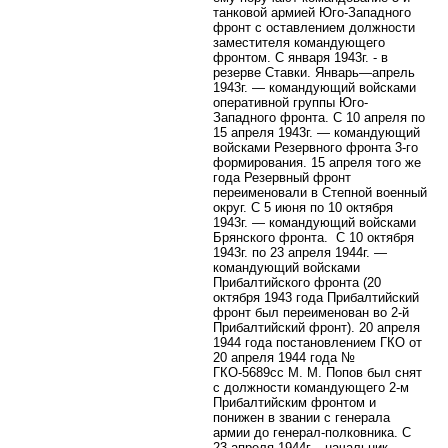
танковой армией Юго-Западного
фронт с оставлением должности
заместителя командующего
фронтом. С января 1943г. - в
резерве Ставки. Январь—апрель
1943г. — командующий войсками
оперативной группы Юго-
Западного фронта. С 10 апреля по
15 апреля 1943г. — командующий
войсками Резервного фронта 3-го
формирования. 15 апреля того же
года Резервный фронт
переименовали в Степной военный
округ. С 5 июня по 10 октября
1943г. — командующий войсками
Брянского фронта.
С 10 октября
1943г. по 23 апреля 1944г. —
командующий войсками
Прибалтийского фронта (20
октября 1943 года Прибалтийский
фронт был переименован во 2-й
Прибалтийский фронт). 20 апреля
1944 года постановлением ГКО от
20 апреля 1944 года №
ГКО-5689сс М. М. Попов был снят
с должности командующего 2-м
Прибалтийским фронтом и
понижен в звании с генерала
армии до генерал-полковника. С
23 апреля 1944г. - начальник