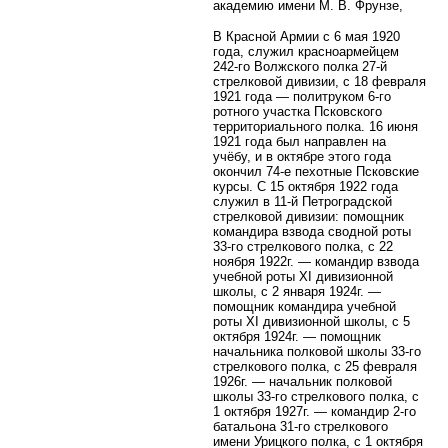
академию имени М. В. Фрунзе,
В Красной Армии с 6 мая 1920
года, служил красноармейцем
242-го Волжского полка 27-й
стрелковой дивизии, с 18 февраля
1921 года — политруком 6-го
ротного участка Псковского
территориального полка. 16 июня
1921 года был направлен на
учёбу, и в октябре этого года
окончил 74-е пехотные Псковские
курсы. С 15 октября 1922 года
служил в 11-й Петроградской
стрелковой дивизии: помощник
командира взвода сводной роты
33-го стрелкового полка, с 22
ноября 1922г. — командир взвода
учебной роты XI дивизионной
школы, с 2 января 1924г. —
помощник командира учебной
роты XI дивизионной школы, с 5
октября 1924г. — помощник
начальника полковой школы 33-го
стрелкового полка, с 25 февраля
1926г. — начальник полковой
школы 33-го стрелкового полка, с
1 октября 1927г. — командир 2-го
батальона 31-го стрелкового
имени Урицкого полка, с 1 октября