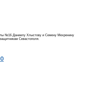
лы №16 Даниилу Хлыстову и Семену Мехренину
 защитникам Севастополя.
ЛО