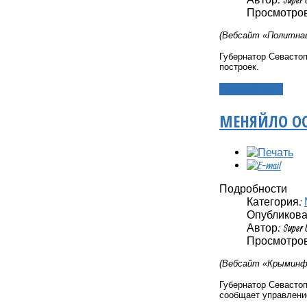
Просмотров:
(Вебсайт «Политнав
Губернатор Севасто
построек.
Подробнее...
МЕНЯЙЛО ОС
Подробности
Категория:
Опубликовано
Автор: Super 
Просмотров:
(Вебсайт «Крыминфо
Губернатор Севасто
сообщает управлени