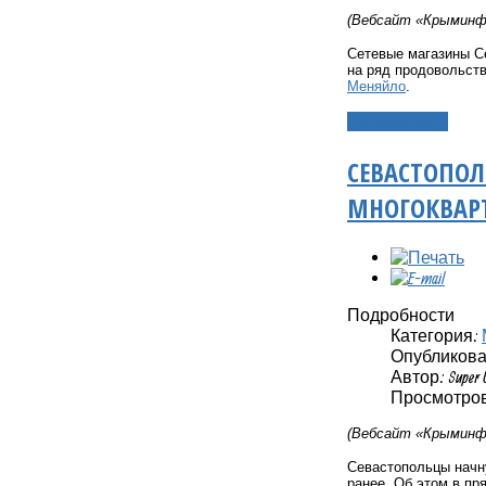
(Вебсайт «Крыминфо
Сетевые магазины С
на ряд продовольст
Меняйло
.
Подробнее...
СЕВАСТОПОЛ
МНОГОКВАРТ
Подробности
Категория:
Опубликовано
Автор: Super 
Просмотров:
(Вебсайт «Крыминфо
Севастопольцы начну
ранее. Об этом в п