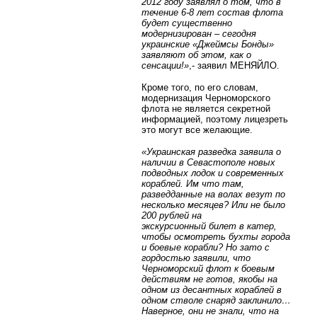
2012 году заявлял о том, что в
течение 6-8 лет состав флота
будет существенно
модернизирован – сегодня
украинские «Джеймсы Бонды»
заявляют об этом, как о
сенсации!»
,- заявил МЕНЯЙЛО.
Кроме того, по его словам,
модернизация Черноморского
флота не является секретной
информацией, поэтому лицезреть
это могут все желающие.
«Украинская разведка заявила о
наличии в Севастополе новых
подводных лодок и современных
кораблей. Им что там,
разведданные на волах везут по
несколько месяцев? Или не было
200 рублей на
экскурсионный
билет
в катер,
чтобы осмотреть бухты города
и боевые корабли? Но зато с
гордостью заявили, что
Черноморский флот к боевым
действиям не готов, якобы на
одном из десантных кораблей в
одном стволе снаряд заклинило…
Наверное, они не знали, что на