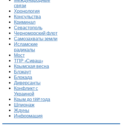
Международные
связи
Хронология
Консульства
Криминал
Севастополь
Черноморский флот
Самозахваты земли
Исламские
радикалы
Мост
ТПР «Сиваш»
Крымская весна
Блэкаут
Блокада
Диверсанты
Конфликт с
Украиной
Крым до 1991 года
Шпионаж
Ждуны
Информация