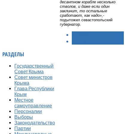
десантном корабле несколько
стволов, и даже если один
заклинит, то остальные
сработают, как надо»
,-
подытожил севастопольский
губернатор.
< НАЗАД
ВПЕРЁД >
РАЗДЕЛЫ
Государственный
Совет Крыма
Совет министров
Крыма
Глава Республики
Крым
Местное
самоуправление
Персоналии
Выборы
Законодательство
Партии