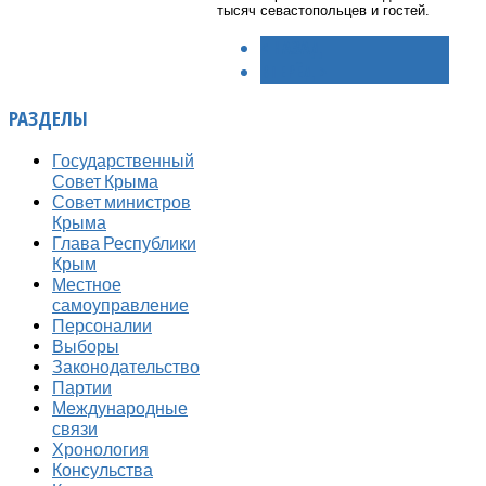
тысяч севастопольцев и гостей.
< НАЗАД
ВПЕРЁД >
РАЗДЕЛЫ
Государственный
Совет Крыма
Совет министров
Крыма
Глава Республики
Крым
Местное
самоуправление
Персоналии
Выборы
Законодательство
Партии
Международные
связи
Хронология
Консульства