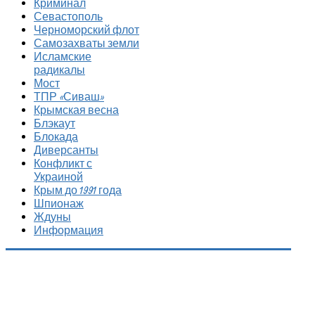
Криминал
Севастополь
Черноморский флот
Самозахваты земли
Исламские
радикалы
Мост
ТПР «Сиваш»
Крымская весна
Блэкаут
Блокада
Диверсанты
Конфликт с
Украиной
Крым до 1991 года
Шпионаж
Ждуны
Информация