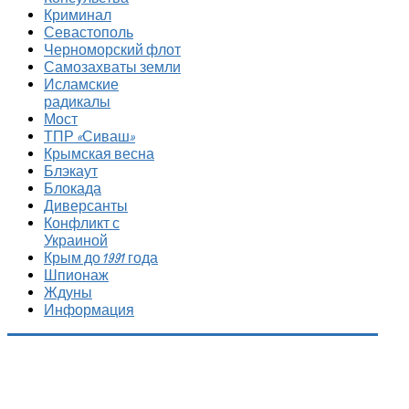
Криминал
Севастополь
Черноморский флот
Самозахваты земли
Исламские
радикалы
Мост
ТПР «Сиваш»
Крымская весна
Блэкаут
Блокада
Диверсанты
Конфликт с
Украиной
Крым до 1991 года
Шпионаж
Ждуны
Информация