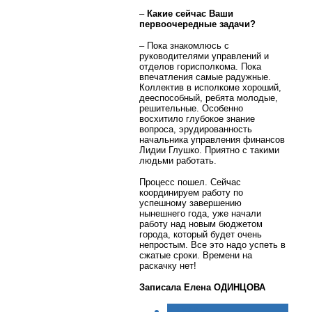
–
Какие сейчас Ваши
первоочередные задачи?
– Пока знакомлюсь с
руководителями управлений и
отделов горисполкома. Пока
впечатления самые радужные.
Коллектив в исполкоме хороший,
дееспособный, ребята молодые,
решительные. Особенно
восхитило глубокое знание
вопроса, эрудированность
начальника управления финансов
Лидии Глушко. Приятно с такими
людьми работать.
Процесс пошел. Сейчас
координируем работу по
успешному завершению
нынешнего года, уже начали
работу над новым бюджетом
города, который будет очень
непростым. Все это надо успеть в
сжатые сроки. Времени на
раскачку нет!
Записала Елена ОДИНЦОВА
< НАЗАД