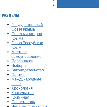
ВПЕРЁД >
РАЗДЕЛЫ
Государственный
Совет Крыма
Совет министров
Крыма
Глава Республики
Крым
Местное
самоуправление
Персоналии
Выборы
Законодательство
Партии
Международные
связи
Хронология
Консульства
Криминал
Севастополь
Черноморский флот