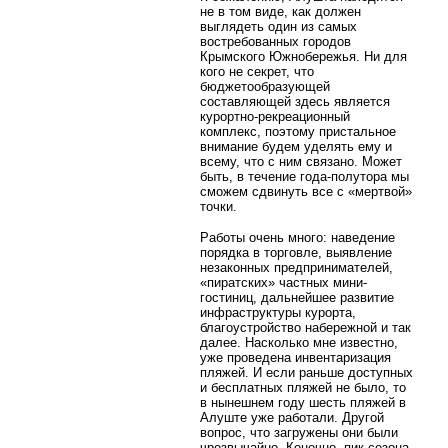
не в том виде, как должен
выглядеть один из самых
востребованных городов
Крымского Южнобережья. Ни для
кого не секрет, что
бюджетообразующей
составляющей здесь является
курортно-рекреационный
комплекс, поэтому пристальное
внимание будем уделять ему и
всему, что с ним связано. Может
быть, в течение года-полутора мы
сможем сдвинуть все с «мертвой»
точки.
Работы очень много: наведение
порядка в торговле, выявление
незаконных предпринимателей,
«пиратских» частных мини-
гостиниц, дальнейшее развитие
инфраструктуры курорта,
благоустройство набережной и так
далее. Насколько мне известно,
уже проведена инвентаризация
пляжей. И если раньше доступных
и бесплатных пляжей не было, то
в нынешнем году шесть пляжей в
Алуште уже работали. Другой
вопрос, что загружены они были
чрезвычайно. Конечно, пик сезона