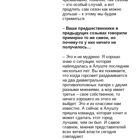
– это особый случай, а вот
продлить сам сезон как можно
дольше – к этому мы будем
стремиться.
–
Ваши предшественники в
предыдущих созывах говорили
примерно то же самое, но
почему-то у них ничего не
получилось…
– Это и не мудрено. Я хорошо
знаю о ситуации, которая
наблюдалась в Алуште последние
несколько лет. Вы же понимаете,
что когда горсовет раздваивается
на два диаметрально
противоположных лагеря с двумя
разными мнениями, а мэр имеет
третье – свое собственное, то
ничего хорошего из этого не
выйдет. Это и из классики нам
известно. А сейчас в Алушту
пришла команда, которая хочет и
может сделать этот город
лучшим, чем он был. И самое
главное, мнения представителей
всех ветвей власти сегодня
совпадают.