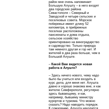
район мне очень напоминает
Большую Алушту – в него входят
два городских района
Севастополя – Северный и
Заводской и четыре сельских и
поселковых совета. Морское
побережье имеет длину 52
километра, в прибрежных
поселках расположены
пансионаты и дома отдыха,
сельское хозяйство
ориентировано на виноградарство
и садоводство. Только природа
там немного другая и гор нет. И
жителей в два раза больше, чем в
Большой Алуште.
–
Какой Вам видится новая
работа в Алуште?
– Здесь ничего нового, чему надо
было бы учиться или входить в
курс дела, для меня нет. Алушта
давно и хорошо знакома мне, и как
жителю Симферополя, регулярно
здесь бывающему, и как,
например, бывшему министру
курортов и туризма. Что можно
сказать? Надо наводить порядок.
К сожалению, Алушта находится