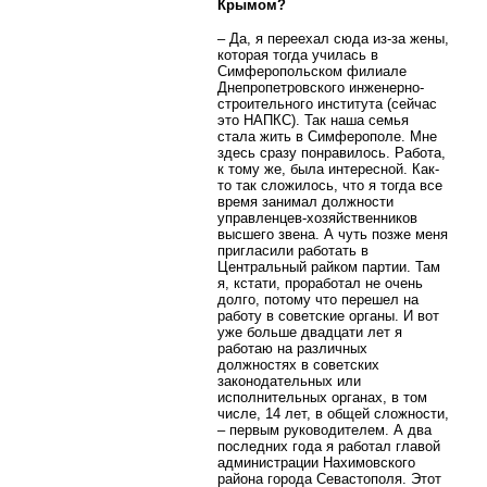
Крымом?
– Да, я переехал сюда из-за жены,
которая тогда училась в
Симферопольском филиале
Днепропетровского инженерно-
строительного института (сейчас
это НАПКС). Так наша семья
стала жить в Симферополе. Мне
здесь сразу понравилось. Работа,
к тому же, была интересной. Как-
то так сложилось, что я тогда все
время занимал должности
управленцев-хозяйственников
высшего звена. А чуть позже меня
пригласили работать в
Центральный райком партии. Там
я, кстати, проработал не очень
долго, потому что перешел на
работу в советские органы. И вот
уже больше двадцати лет я
работаю на различных
должностях в советских
законодательных или
исполнительных органах, в том
числе, 14 лет, в общей сложности,
– первым руководителем. А два
последних года я работал главой
администрации Нахимовского
района города Севастополя. Этот