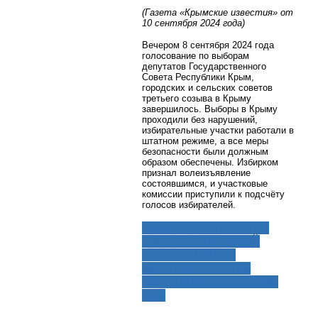
(Газета «Крымские известия» от
10 сентября 2024 года)
Вечером 8 сентября 2024 года
голосование по выборам
депутатов Государственного
Совета Республики Крым,
городских и сельских советов
третьего созыва в Крыму
завершилось. Выборы в Крыму
проходили без нарушений,
избирательные участки работали в
штатном режиме, а все меры
безопасности были должным
образом обеспечены. Избирком
признал волеизъявление
состоявшимся, и участковые
комиссии приступили к подсчёту
голосов избирателей.
Подробнее: ВЫБОРЫ В
ГОСУДАРСТВЕННЫЙ
СОВЕТ КРЫМА И
МЕСТНЫЕ ОРГАНЫ
ВЛАСТИ 6-8 сентября 2024
года