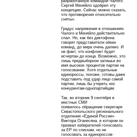
разработанную командой Чалого.
Сергей Меняйло одобрил эту
концепцию. Сейчас можно сказать,
что противоречия относительно
сняты».
Градус напряжения в отношениях
Чалого и Меняйло действительно
спал. Но, как без диктофона
говорят представители обеих
команд, до мира очень далеко. И
не факт, что конфликт будет
исчерпан до конца. Возможно, это
лишь предвыборное затишье во
имя высоких процентов партии на
голосовании. Хотя отдельные
единороссы, похоже, готовы даже
подставить под удар лицо самой
партии, лишь бы утереть нос
конкурентам-однопартийцам.
Так, во вторник 9 сентября в
местных СМИ
появилось обращение секретаря
Севастопольского регионального
отделения «Единой России»
Виктора Оганесяна, в котором он
призвал избирателей голосовать
за ЕР по спискам, но не
голосовать за единороссов-