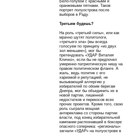
Бело-голубой с красными и
оранжевыми пятнами. Таков
портрет полуострова после
выборов в Раду.
Третьим будешь?
На роль «третьей силы», или как
мрачно шутят политологи,
«третьего зла» (мы всегда
голосуем по принципу «из двух
зол меньшее»), мог бы
претендовать «УДАР Виталия
Кличко», если бы не предпочел
умеренно патриотическую нишу на
правом политическом фланге. А
жаль, ведь политик с его
харизмой и репутацией, не
вызывающий аллергию у
избирателей по обоим берегам
Днепра, мог бы объединить их в
новой партии, лишенной
недостатков и перекосов всех
прочих проектов. Кроме того, свою
роль сыграла мощная
антиреклама со стороны партии
власти, под конец избирательной
кампании распознавшей в боксере
опасного соперника: «регионалы»
загнали «УДАР» на полуострове в