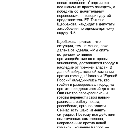
севастопольцев. У партии есть
все шансы не просто победить, а
победить со значительным
перевесом», — говорит другой
представитель ЕР Татьяна
Щербакова, кандидат в депутаты
заксобрания по одномандатному
округу №5.
Щербакова признает, что
ситуация, тем не менее, пока
далека от идеала. «Мы опять
встречаем активное
противодействие со стороны
чиновников, доставшихся городу в
наследие от прежней власти. В
данной избирательной кампании
против команды Чалого и "Единой
России" объединились те, кто
грабил и разворовывал город на
протяжении десятилетий до этого.
Они быстро перекрасились и
готовы перенести свои навыки
распила в работу новых,
российских, органов власти.
Сейчас есть шанс изменить
ситуацию. Поэтому все действия
политических хамелеонов,
направленные против новой
команды, команды Чалого, —