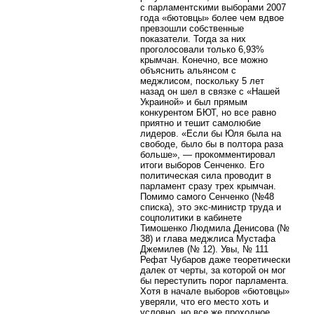
с парламентскими выборами 2007
года «бютовцы» более чем вдвое
превзошли собственные
показатели. Тогда за них
проголосовали только 6,93%
крымчан. Конечно, все можно
объяснить альянсом с
меджлисом, поскольку 5 лет
назад он шел в связке с «Нашей
Украиной» и был прямым
конкурентом БЮТ, но все равно
приятно и тешит самолюбие
лидеров. «Если бы Юля была на
свободе, было бы в полтора раза
больше», — прокомментировал
итоги выборов Сенченко. Его
политическая сила проводит в
парламент сразу трех крымчан.
Помимо самого Сенченко (№48
списка), это экс-министр труда и
соцполитики в кабинете
Тимошенко Людмила Денисова (№
38) и глава меджлиса Мустафа
Джемилев (№ 12). Увы, № 111
Рефат Чубаров даже теоретически
далек от черты, за которой он мог
бы переступить порог парламента.
Хотя в начале выборов «бютовцы»
уверяли, что его место хоть и
условно, но все же проходное.