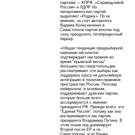
партиям — КПРФ, «Справедливой
России» и ЛДПР. Из
непарламентских партий
выделяют «Родину». По их
мнению, за счет авторитета
Вадима Колесниченко в
Севастополе партии вполне под
силу преодолеть пятипроцентный
барьер.
«Общая тенденция предвыборной
кампании абсолютно
подтверждает настроения во
время "крымской весны":
большинство севастопольцев
рассматривают эти выборы как
поддержку курса на дальнейшую
интеграцию в политико-правовое
пространство России. Поэтому
избиратели, в основном,
поддерживают думские партии,
которые больше всего
ассоциируются с именем
президента РФ. Прежде всего, это
"Единая Россия", потому как она
воспринимается как партия
президента Владимира Путина. В
этом плане она доминирует.
Второй после ЕР и по
Севастополю, и по Крыму