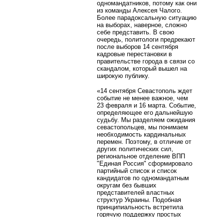
одномандатников, потому как они
из команды Алексея Чалого.
Более парадоксальную ситуацию
на выборах, наверное, сложно
себе представить. В свою
очередь, политологи предрекают
после выборов 14 сентября
кадровые перестановки в
правительстве города в связи со
скандалом, который вышел на
широкую публику.
«14 сентября Севастополь ждет
событие не менее важное, чем
23 февраля и 16 марта. Событие,
определяющее его дальнейшую
судьбу. Мы разделяем ожидания
севастопольцев, мы понимаем
необходимость кардинальных
перемен. Поэтому, в отличие от
других политических сил,
региональное отделение ВПП
"Единая Россия" сформировало
партийный список и список
кандидатов по одномандатным
округам без бывших
представителей властных
структур Украины. Подобная
принципиальность встретила
горячую поддержку простых