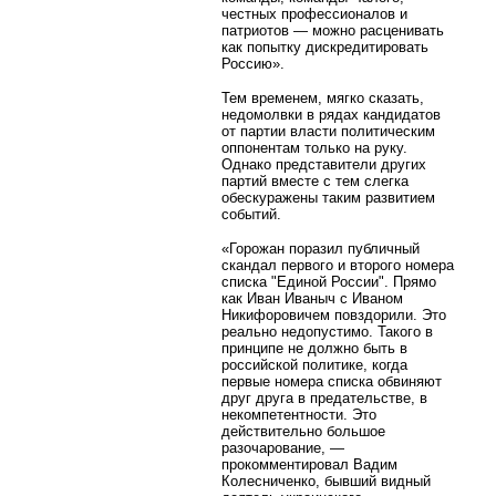
честных профессионалов и
патриотов — можно расценивать
как попытку дискредитировать
Россию».
Тем временем, мягко сказать,
недомолвки в рядах кандидатов
от партии власти политическим
оппонентам только на руку.
Однако представители других
партий вместе с тем слегка
обескуражены таким развитием
событий.
«Горожан поразил публичный
скандал первого и второго номера
списка "Единой России". Прямо
как Иван Иваныч с Иваном
Никифоровичем повздорили. Это
реально недопустимо. Такого в
принципе не должно быть в
российской политике, когда
первые номера списка обвиняют
друг друга в предательстве, в
некомпетентности. Это
действительно большое
разочарование, —
прокомментировал Вадим
Колесниченко, бывший видный