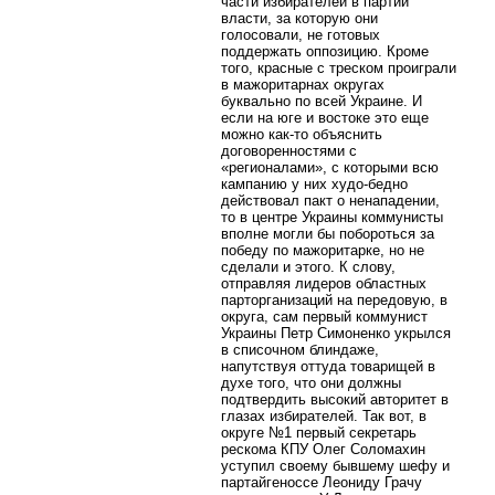
части избирателей в партии
власти, за которую они
голосовали, не готовых
поддержать оппозицию. Кроме
того, красные с треском проиграли
в мажоритарнах округах
буквально по всей Украине. И
если на юге и востоке это еще
можно как-то объяснить
договоренностями с
«регионалами», с которыми всю
кампанию у них худо-бедно
действовал пакт о ненападении,
то в центре Украины коммунисты
вполне могли бы побороться за
победу по мажоритарке, но не
сделали и этого. К слову,
отправляя лидеров областных
парторганизаций на передовую, в
округа, сам первый коммунист
Украины Петр Симоненко укрылся
в списочном блиндаже,
напутствуя оттуда товарищей в
духе того, что они должны
подтвердить высокий авторитет в
глазах избирателей. Так вот, в
округе №1 первый секретарь
рескома КПУ Олег Соломахин
уступил своему бывшему шефу и
партайгеноссе Леониду Грачу