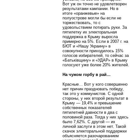
Вот уж он точно не удовлетворен
результатами кампании. Но в
итоге «оранжевые» на
полуострове могли бы если не
торжествовать, то с
удовольствием потирать руки. За
пятилетку их электоральная
поддержка в Крыму выросла
примерно на 5%. Если в 2007 г. на
БЮТ и «Нашу Украину» в
совокупности приходилось 15%
голосов избирателей, то сейчас за
«Батьківщину» и «УДАР» в Крыму
голосуют уже более 20% жителей.
На чужом горбу в рай…
Красные… Вот у кого совершенно
нет причин праздновать победу,
так это у коммунистов. С одной
стороны, у них второй результат в
Крыму — 19,4% и превышение
собственных показателей
пятилетней давности в два с
половиной раза. Тогда у них здесь
было 7,62%. С другой — их
личной заслуги в этом нет. Такой
скачок электоральной поддержки
объясняется разочарованием