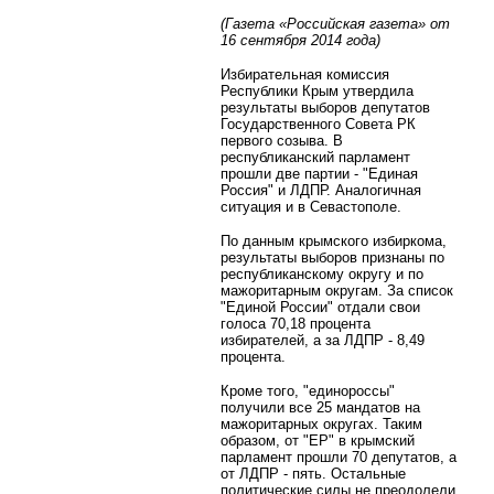
(Газета «Российская газета» от
16 сентября 2014 года)
Избирательная комиссия
Республики Крым утвердила
результаты выборов депутатов
Государственного Совета РК
первого созыва. В
республиканский парламент
прошли две партии - "Единая
Россия" и ЛДПР. Аналогичная
ситуация и в Севастополе.
По данным крымского избиркома,
результаты выборов признаны по
республиканскому округу и по
мажоритарным округам. За список
"Единой России" отдали свои
голоса 70,18 процента
избирателей, а за ЛДПР - 8,49
процента.
Кроме того, "единороссы"
получили все 25 мандатов на
мажоритарных округах. Таким
образом, от "ЕР" в крымский
парламент прошли 70 депутатов, а
от ЛДПР - пять. Остальные
политические силы не преодолели