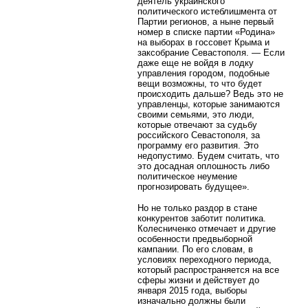
деятель украинского
политического истеблишмента от
Партии регионов, а ныне первый
номер в списке партии «Родина»
на выборах в госсовет Крыма и
заксобрание Севастополя. — Если
даже еще не войдя в лодку
управления городом, подобные
вещи возможны, то что будет
происходить дальше? Ведь это не
управленцы, которые занимаются
своими семьями, это люди,
которые отвечают за судьбу
российского Севастополя, за
программу его развития. Это
недопустимо. Будем считать, что
это досадная оплошность либо
политическое неумение
прогнозировать будущее».
Но не только раздор в стане
конкурентов заботит политика.
Колесниченко отмечает и другие
особенности предвыборной
кампании. По его словам, в
условиях переходного периода,
который распространяется на все
сферы жизни и действует до
января 2015 года, выборы
изначально должны были