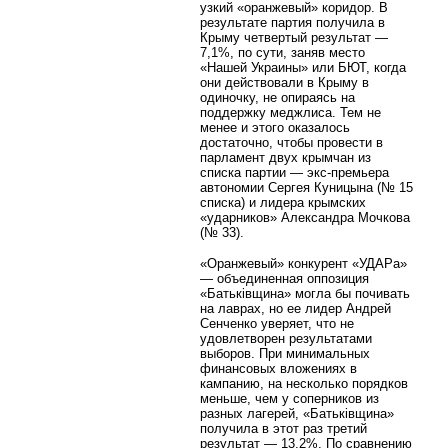
узкий «оранжевый» коридор. В
результате партия получила в
Крыму четвертый результат —
7,1%, по сути, заняв место
«Нашей Украины» или БЮТ, когда
они действовали в Крыму в
одиночку, не опираясь на
поддержку меджлиса. Тем не
менее и этого оказалось
достаточно, чтобы провести в
парламент двух крымчан из
списка партии — экс-премьера
автономии Сергея Куницына (№ 15
списка) и лидера крымских
«ударников» Александра Мочкова
(№ 33).
«Оранжевый» конкурент «УДАРа»
— объединенная оппозиция
«Батьківщина» могла бы почивать
на лаврах, но ее лидер Андрей
Сенченко уверяет, что не
удовлетворен результатами
выборов. При минимальных
финансовых вложениях в
кампанию, на несколько порядков
меньше, чем у соперников из
разных лагерей, «Батьківщина»
получила в этот раз третий
результат — 13,2%. По сравнению