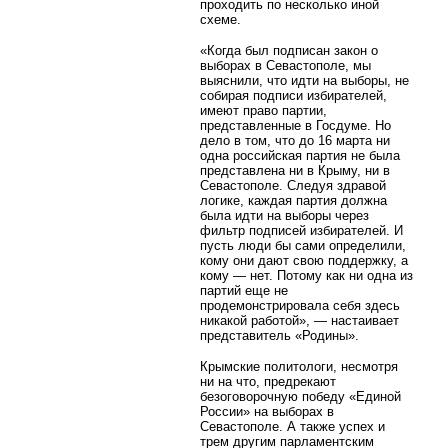
проходить по несколько иной
схеме.
«Когда был подписан закон о
выборах в Севастополе, мы
выяснили, что идти на выборы, не
собирая подписи избирателей,
имеют право партии,
представленные в Госдуме. Но
дело в том, что до 16 марта ни
одна российская партия не была
представлена ни в Крыму, ни в
Севастополе. Следуя здравой
логике, каждая партия должна
была идти на выборы через
фильтр подписей избирателей. И
пусть люди бы сами определили,
кому они дают свою поддержку, а
кому — нет. Потому как ни одна из
партий еще не
продемонстрировала себя здесь
никакой работой», — настаивает
представитель «Родины».
Крымские политологи, несмотря
ни на что, предрекают
безоговорочную победу «Единой
России» на выборах в
Севастополе. А также успех и
трем другим парламентским