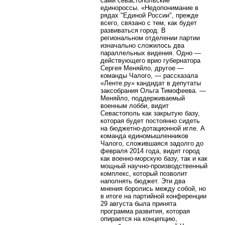
сами севастопольские
единороссы. «Недопонимание в
рядах "Единой России", прежде
всего, связано с тем, как будет
развиваться город. В
региональном отделении партии
изначально сложилось два
параллельных видения. Одно —
действующего врио губернатора
Сергея Меняйло, другое —
команды Чалого, — рассказала
«Ленте.ру» кандидат в депутаты
заксобрания Ольга Тимофеева. —
Меняйло, поддерживаемый
военным лобби, видит
Севастополь как закрытую базу,
которая будет постоянно сидеть
на бюджетно-дотационной игле. А
команда единомышленников
Чалого, сложившаяся задолго до
февраля 2014 года, видит город
как военно-морскую базу, так и как
мощный научно-производственный
комплекс, который позволит
наполнять бюджет. Эти два
мнения боролись между собой, но
в итоге на партийной конференции
29 августа была принята
программа развития, которая
опирается на концепцию,