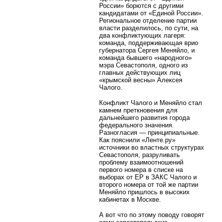
России» борются с другими
кандидатами от «Единой России».
Региональное отделение партии
власти разделилось, по сути, на
два конфликтующих лагеря:
команда, поддерживающая врио
губернатора Сергея Меняйло, и
команда бывшего «народного»
мэра Севастополя, одного из
главных действующих лиц
«крымской весны» Алексея
Чалого.
Конфликт Чалого и Меняйло стал
камнем преткновения для
дальнейшего развития города
федерального значения.
Разногласия — принципиальные.
Как пояснили «Ленте.ру»
источники во властных структурах
Севастополя, разруливать
проблему взаимоотношений
первого номера в списке на
выборах от ЕР в ЗАКС Чалого и
второго номера от той же партии
Меняйло пришлось в высоких
кабинетах в Москве.
А вот что по этому поводу говорят