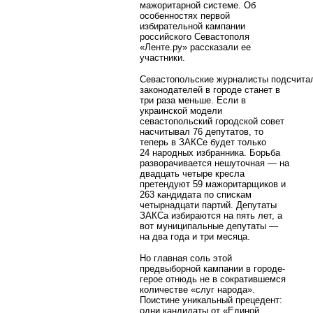
мажоритарной системе. Об
особенностях первой
избирательной кампании
российского Севастополя
«Ленте.ру» рассказали ее
участники.
Севастопольские журналисты подсчита
законодателей в городе станет в
три раза меньше. Если в
украинской модели
севастопольский городской совет
насчитывал 76 депутатов, то
теперь в ЗАКСе будет только
24 народных избранника. Борьба
разворачивается нешуточная — на
двадцать четыре кресла
претендуют 59 мажоритарщиков и
263 кандидата по спискам
четырнадцати партий. Депутаты
ЗАКСа избираются на пять лет, а
вот муниципальные депутаты —
на два года и три месяца.
Но главная соль этой
предвыборной кампании в городе-
герое отнюдь не в сократившемся
количестве «слуг народа».
Поистине уникальный прецедент:
одни кандидаты от «Единой