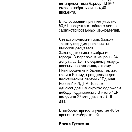
пятипроцентный барьер. КПРФ
смогла набрать лишь 4,48
процента.
В голосовании приняло участие
53,61 процента от общего числа
зарегистрированных избирателей.
Севастопольский горизбирком
также утвердил результаты
выборов депутатов
Законодательного собрания
города. В парламент избраны 24
депутата: 16 - по единому округу,
восемь - по одномандатному.
Пятипроцентный барьер, так же,
как и в Крыму, преодолели две
политические партии - "Единая
Россия" и ЛДПР. Во всех
одномандатных округах одержали
победу "единоросы". В итоге "ЕР"
получила 22 мандата, а ЛДПР -
два.
В выборах приняли участие 48,57
процента избирателей.
Елена Гусакова