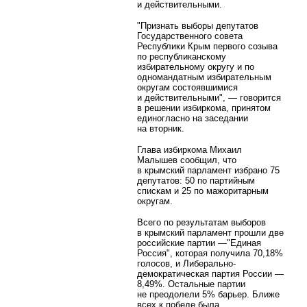
и действительными.
"Признать выборы депутатов
Государственного совета
Республики Крым первого созыва
по республиканскому
избирательному округу и по
одномандатным избирательным
округам состоявшимися
и действительными", — говорится
в решении избиркома, принятом
единогласно на заседании
на вторник.
Глава избиркома Михаил
Малышев сообщил, что
в крымский парламент избрано 75
депутатов: 50 по партийным
спискам и 25 по мажоритарным
округам.
Всего по результатам выборов
в крымский парламент прошли две
российские партии —"Единая
Россия", которая получила 70,18%
голосов, и Либерально-
демократическая партия России —
8,49%. Остальные партии
не преодолели 5% барьер. Ближе
всех к победе была