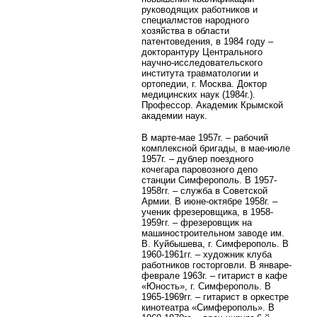
руководящих работников и
специалмстов народного
хозяйства в области
патентоведения, в 1984 году –
докторантуру Центрального
научно-исследовательского
института травматологии и
ортопедии, г. Москва. Доктор
медицинских наук (1984г.).
Профессор. Академик Крымской
академии наук.
В марте-мае 1957г. – рабочий
комплексной бригады, в мае-июле
1957г. – дублер поездного
кочегара паровозного депо
станции Симферополь. В 1957-
1958гг. – служба в Советской
Армии. В июне-октябре 1958г. –
ученик фрезеровщика, в 1958-
1959гг. – фрезеровщик на
машиностроительном заводе им.
В. Куйбышева, г. Симферополь. В
1960-1961гг. – художник клуба
работников госторговли. В январе-
феврале 1963г. – гитарист в кафе
«Юность», г. Симферополь. В
1965-1969гг. – гитарист в оркестре
кинотеатра «Симферополь». В