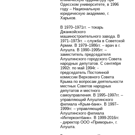
Одесском университете, в 1996
году – Национальную
юридическую академию, г.
Харьков.
В 1970–1971гг. – токарь
Джанкойского
машиностроительного завода. В
1971–1973гг. – служба в Советской
Армии. В 1979–1986гг. – врач в г.
Алушта. В 1990–1995гг. –
заместитель председателя
Алуштинского городского Совета
народных депутатов. С сентября
1992г. по май 1994г. -
председатель Постоянной
комиссии Верховного Совета
Крыма по вопросам деятельности
местных Советов народных
депутатов и местного
самоуправления. В 1995–1997гг. –
управляющий Алуштинского
филиала «Крым-банк». В 1997–
1999гг. – управляющий
Алуштинского филиала
«Интерконтбанк». В 1999-2016гг.
-
директор ООО «Приморье», г.
Алушта.