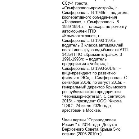
ССУ-4 треста
«Симферопольпромстрой», г.
Симферополь. В 1989г. – водитель
кооперативного объединения
«Таврика», г. Симферополь. В
1989-1991гг. – слесарь по ремонту
автомобилей ГПО
«Крымавтотранс», г.
Симферополь. В 1990-1991гг. –
водитель 3 класса автомобилей
всех типов грузоподъёмности АТП
14354 ГПО «Крымавтотранс». В
1991-1993гг. – водитель
предприятия «Бейкри», г.
Симферополь. В 1993-2014гг. –
вице-президент по развитию
фирмы «ТЭС», г. Симферополь. С
сентября 2014г. по август 2015г. -
генеральный директор Крымского
республиканского предприятия
"Черноморнефтегаз". С сентября
2015г. - президент ООО "Фирма
"ТЭС". 24 июля 2025 года
арестован в Москве.
Член партии "Справедливая
Россия" с 2014 года. Депутат
Верховного Совета Крыма 5-го
созыва (2006-2010гг.).