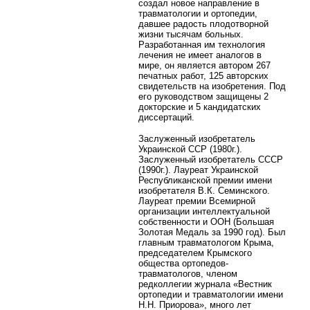
создал новое направление в
травматологии и ортопедии,
давшее радость плодотворной
жизни тысячам больных.
Разработанная им технология
лечения не имеет аналогов в
мире, он является автором 267
печатных работ, 125 авторских
свидетельств на изобретения. Под
его руководством защищены 2
докторские и 5 кандидатских
диссертаций.
Заслуженный изобретатель
Украинской ССР (1980г.).
Заслуженный изобретатель СССР
(1990г.). Лауреат Украинской
Республиканской премии имени
изобретателя В.К. Семинского.
Лауреат премии Всемирной
организации интеллектуальной
собственности и ООН (Большая
Золотая Медаль за 1990 год). Был
главным травматологом Крыма,
председателем Крымского
общества ортопедов-
травматологов, членом
редколлегии журнала «Вестник
ортопедии и травматологии имени
Н.Н. Приорова», много лет