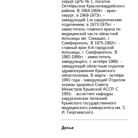
хирург ЦРБ № 1, поселок
Октябрьское Красногвардейского
района. В 1964-1969гг. - врач-
хирург; в 1969-1973гг. -
заведующий 1-м хирургическим
отделением; в 1973-1975гг. -
заместитель главного врача по
медицинской части областной
больницы им. Семашко, г.
Симферополь. В 1975-1982гг. -
главный врач 6-й городской
больницы, г. Симферополь. В
1982-1986гг. - заместитель
заведующего; с октября 1986г. -
заведующий областным отделом
здравоохранения Крымского
облисполкома. В марте - октябре
1991 года - заведующий Отделом
охраны здоровья Совета
Министров Крымской АССР. С
1991г. - ассистент кафедры
хирургических болезней
Крымского государственного
медицинского университета им. С.
И. Георгиевского.
Досье