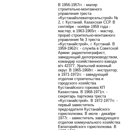
В 1956-1957гг. - маляр
строительно-монтажного
управления треста
«Кустанайэлеваторсельстрой» №
2, г. Кустанай, Казахская ССР. В
сентябре - ноябре 1959 года -
мастер; в 1963-1965гг. - мастер,
прораб строительно-монтажного
управления № 3 треста
«Кустанайстрой», г. Кустанай. В
1959-1962гг. - служба в Советской
Армии: радиотелеграфист,
заведующий делопроизводством,
командир хозяйственного взвода
в/ч 42377, Уральский военный
округ. В 1965-1968гг. - инструктор;
в 1971-1972гг. - заведующий
отделом строительства и
городского хозяйства
Кустанайского горкома КП
Казахстана. В 1968-1971гг. -
секретарь парткома треста
«Кустанайстрой». В 1972-1977гг. -
первый заместитель
председателя Кустанайского
горисполкома. В июле - декабре
1977г. - заместитель заведующего
отделом коммунального хозяйства
Евпаторийского горисполкома. В