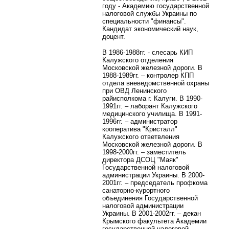
году - Академию государственной
налоговой службы Украины по
специальности "финансы".
Кандидат экономический наук,
доцент.
В 1986-1988гг. - слесарь КИП
Калужского отделения
Московской железной дороги. В
1988-1989гг. – контролер КПП
отдела вневедомственной охраны
при ОВД Ленинского
райисполкома г. Калуги. В 1990-
1991гг. – лаборант Калужского
медицинского училища. В 1991-
1996гг. – администратор
кооператива "Кристалл"
Калужского ответвления
Московской железной дороги. В
1998-2000гг. – заместитель
директора ДСОЦ "Маяк"
Государственной налоговой
администрации Украины. В 2000-
2001гг. – председатель профкома
санаторно-курортного
объединения Государственной
налоговой администрации
Украины. В 2001-2002гг. – декан
Крымского факультета Академии
государственной налоговой