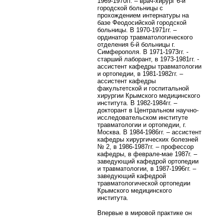
1969-1970гг. – врач-хирург 6-й
городской больницы с
прохождением интернатуры на
базе Феодосийской городской
больницы. В 1970-1971гг. –
ординатор травматологического
отделения 6-й больницы г.
Симферополя. В 1971-1973гг. -
старший лаборант, в 1973-1981гг. -
ассистент кафедры травматологии
и ортопедии, в 1981-1982гг. –
ассистент кафедры
факультетской и госпитальной
хирургии Крымского медицинского
института. В 1982-1984гг. –
докторант в Центральном научно-
исследовательском институте
травматологии и ортопедии, г.
Москва. В 1984-1986гг. – ассистент
кафедры хирургических болезней
№ 2, в 1986-1987гг. – профессор
кафедры, в феврале-мае 1987г. –
заведующий кафедрой ортопедии
и травматологии, в 1987-1996гг. –
заведующий кафедрой
травматологической ортопедии
Крымского медицинского
института.
Впервые в мировой практике он