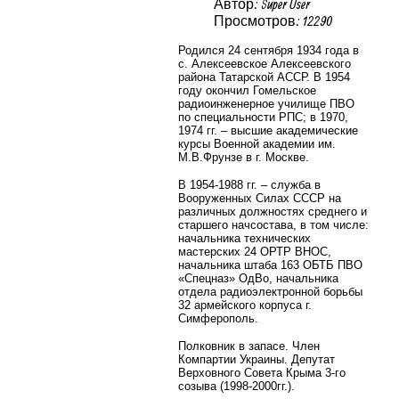
Автор: Super User
Просмотров: 12290
Родился 24 сентября 1934 года в
с. Алексеевское Алексеевского
района Татарской АССР. В 1954
году окончил Гомельское
радиоинженерное училище ПВО
по специальности РПС; в 1970,
1974 гг. – высшие академические
курсы Военной академии им.
М.В.Фрунзе в г. Москве.
В 1954-1988 гг. – служба в
Вооруженных Силах СССР на
различных должностях среднего и
старшего начсостава, в том числе:
начальника технических
мастерских 24 ОРТР ВНОС,
начальника штаба 163 ОБТБ ПВО
«Спецназ» ОдВо, начальника
отдела радиоэлектронной борьбы
32 армейского корпуса г.
Симферополь.
Полковник в запасе. Член
Компартии Украины. Депутат
Верховного Совета Крыма 3-го
созыва (1998-2000гг.).