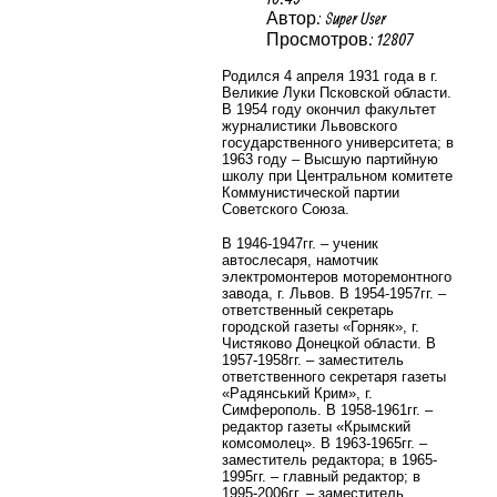
Автор: Super User
Просмотров: 12807
Родился 4 апреля 1931 года в г.
Великие Луки Псковской области.
В 1954 году окончил факультет
журналистики Львовского
государственного университета; в
1963 году – Высшую партийную
школу при Центральном комитете
Коммунистической партии
Советского Союза.
В 1946-1947гг. – ученик
автослесаря, намотчик
электромонтеров моторемонтного
завода, г. Львов. В 1954-1957гг. –
ответственный секретарь
городской газеты «Горняк», г.
Чистяково Донецкой области. В
1957-1958гг. – заместитель
ответственного секретаря газеты
«Радянський Крим», г.
Симферополь. В 1958-1961гг. –
редактор газеты «Крымский
комсомолец». В 1963-1965гг. –
заместитель редактора; в 1965-
1995гг. – главный редактор; в
1995-2006гг. – заместитель