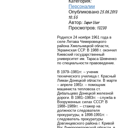
Категория:
Персоналии
Опубликовано 25.06.2013
10:55
Автор: Super User
Просмотров: 13230
Родился 24 ноября 1961 года в
селе Летава Чемеровецкого
района Хмельницкой области,
Украинская ССР. В 1988 г. окончил
Киевский государственный
университет им. Тараса Шевченко
по специальности правоведение.
В 1979–1981гг. – ученик
технического училища г. Красный
Лиман Донецкой области. В марте
– апреле 1981г. – помощник
машиниста тепловоза ст.
Дебальцево Донецкой железной
дороги. В 1981–1983гг. - служба в
Вооруженных силах СССР. В
1988–1989гг. – стажер на
должности следователя
прокуратуры, в 1898-1991гг. -
следователь прокуратуры
Довгинцевского района г. Кривой
Рог Днепропетровской области, в