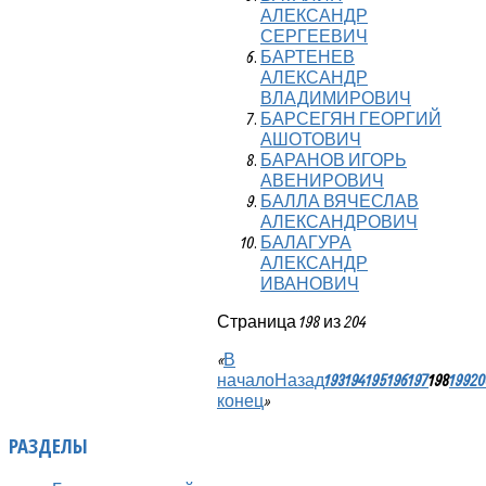
АЛЕКСАНДР
СЕРГЕЕВИЧ
БАРТЕНЕВ
АЛЕКСАНДР
ВЛАДИМИРОВИЧ
БАРСЕГЯН ГЕОРГИЙ
АШОТОВИЧ
БАРАНОВ ИГОРЬ
АВЕНИРОВИЧ
БАЛЛА ВЯЧЕСЛАВ
АЛЕКСАНДРОВИЧ
БАЛАГУРА
АЛЕКСАНДР
ИВАНОВИЧ
Страница 198 из 204
«
В
начало
Назад
193
194
195
196
197
198
199
20
конец
»
РАЗДЕЛЫ