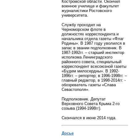
Костромской области. Окончил
военное училище и факультет
журналистики Ростовского
университета.
Службу проходил на
Черноморском флоте в
должностях корреспондента и
начальника отдела газеты «Флаг
Родины». В 1987 году уволился в
запас в звании подполковник. В
1987-1992гг. – старший инспектор
исполкома Ленинградского
районного совета, специальный
корреспондент всесоюзной газеты
«Будем милосердны». В 1992-
1996гг. – репортер; в 1996-1998гг. –
главный редактор, в 1998-2014гг. -
обозреватель газеты «Слава
Севастополя».
Подполковник. Депутат
Верховного Совета Крыма 2-го
созыва (1994-1998гг).
Скончался в июне 2014 года.
Досье