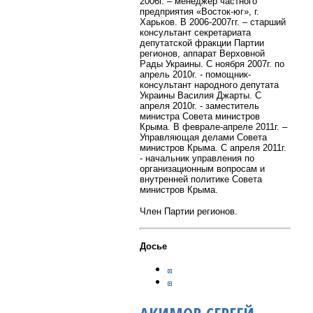
2006г. – менеджер частного
предприятия «Восток-юг», г.
Харьков. В 2006-2007гг. – старший
консультант секретариата
депутатской фракции Партии
регионов, аппарат Верховной
Рады Украины. С ноября 2007г. по
апрель 2010г. - помощник-
консультант народного депутата
Украины Василия Джарты. С
апреля 2010г. - заместитель
министра Совета министров
Крыма. В феврале-апреле 2011г. –
Управляющая делами Совета
министров Крыма. С апреля 2011г.
- начальник управления по
организационным вопросам и
внутренней политике Совета
министров Крыма.
Член Партии регионов.
Досье