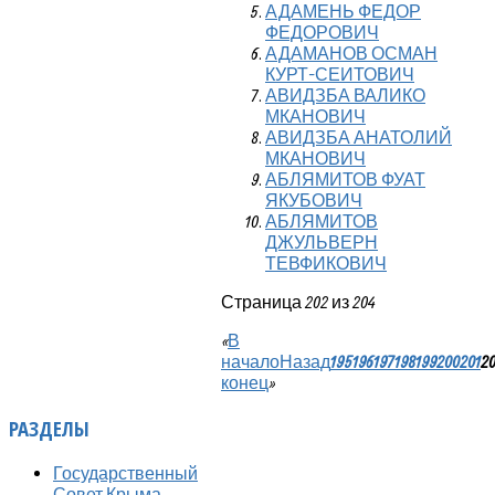
АДАМЕНЬ ФЕДОР
ФЕДОРОВИЧ
АДАМАНОВ ОСМАН
КУРТ-СЕИТОВИЧ
АВИДЗБА ВАЛИКО
МКАНОВИЧ
АВИДЗБА АНАТОЛИЙ
МКАНОВИЧ
АБЛЯМИТОВ ФУАТ
ЯКУБОВИЧ
АБЛЯМИТОВ
ДЖУЛЬВЕРН
ТЕВФИКОВИЧ
Страница 202 из 204
«
В
начало
Назад
195
196
197
198
199
200
201
2
конец
»
РАЗДЕЛЫ
Государственный
Совет Крыма