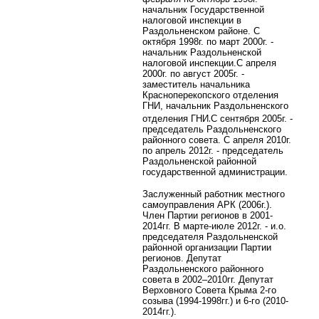
начальник Государственной
налоговой инспекции в
Раздольненском районе. С
октября 1998г. по март 2000г. -
начальник Раздольненской
налоговой инспекции.
С апреля
2000г. по август 2005г. -
заместитель начальника
Красноперекопского отделения
ГНИ, начальник Раздольненского
.
отделения ГНИ
С сентября 2005г. -
председатель Раздольненского
районного совета. С апреля 2010г.
по апрель 2012г. - председатель
Раздольненской районной
государственной администрации.
Заслуженный работник местного
самоуправления АРК (2006г.).
Член Партии регионов в 2001-
2014гг. В марте-июле 2012г. - и.о.
председателя Раздольненской
районной организации Партии
регионов. Депутат
Раздольненского районного
совета в 2002–2010гг. Депутат
Верховного Совета Крыма 2-го
созыва (1994-1998гг.) и 6-го (2010-
2014гг.).