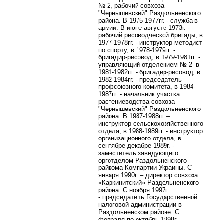
№ 2, рабочий совхоза
"Чернышевский" Раздольненского
района. В 1975-1977гг. - служба в
армии. В июне-августе 1973г. -
рабочий рисоводческой бригады, в
1977-1978гг. - инструктор-методист
по спорту, в 1978-1979гг. -
бригадир-рисовод, в 1979-1981гг. -
управляющий отделением № 2, в
1981-1982гг. - бригадир-рисовод, в
1982-1984гг. - председатель
профсоюзного комитета, в 1984-
1987гг. - начальник участка
растениеводства совхоза
"Чернышевский" Раздольненского
района. В 1987-1988гг. –
инструктор сельскохозяйственного
отдела, в 1988-1989гг. - инструктор
организационного отдела, в
сентябре-декабре 1989г. -
заместитель заведующего
орготделом Раздольненского
райкома Компартии Украины. С
января 1990г. – директор совхоза
«Каркинитский» Раздольненского
района. С ноября 1997г.
-
председатель Государственной
налоговой администрации в
Раздольненском районе. С
февраля по октябрь 1998г. -