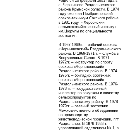
Родился 20 февраля 1951 года в
с. Чернышево Раздольненского
района Крымской области. В 1974
году окончил Прибрежненский
совхоз-техникум Сакского района;
в 1981 году - Херсонский
сельскохозяйственный институт
им.Цюрупы по специальности
зоотехния.
В 1967-1969гг. – рабочий совхоза
«Чернышевский» Раздольненского
района. В 1969-1971гг. – служба в
Вооруженных Силах. В 1971-
1972гг. – инструктор по спорту
совхоза «Чернышевский»
Раздольненского района. В 1974-
1976гг. – бригадир, зоотехник
совхоза «Чернышевский»
Раздольненского района. В 1976-
1978 гг. – государственный
инспектор по закупкам и качеству
сельхозпродуктов по
Раздольненскому району. В 1978-
1979гг. – главный зоотехник
Межхозяйственного объединения
по производству
животноводческой продукции, пгт
Раздольное. В 1979-1983гг. –
управляющий отделением № 1, в