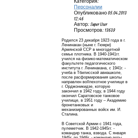
Категория:
Персоналии
Опубликовано 05.04.2013
12:46
Автор: Super User
Просмотров: 13639
Родился 23 декабря 1923 года в г.
Ленинакан (ныне г. Гюмри)
Армянской ССР в многодетной
семье плотника. В 1940-1941гг.
учился на физико-математическом
факультете педагогического
института г. Ленинакана, с 1941г. -
учеба в Тбилисской авиашколе,
после расформирования школы
направлен во
II
пехотное училище в
г. Орджоникидзе, которую
закончил в 1942 году, в 1944 году
окончил Саратовское танковое
училище, в 1951 году – Академию
бронетанковых и
механизированных войск им. И.
Сталина.
В Советской Армии с 1941 года,
пулеметчик. В 1942-1945гг. -
командир танка, взвода. С января
1945г.
по 1946г. - командир роты