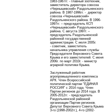
1983-1987гг. - главный зоотехник,
заместитель директора совхоза
«Чернышевский» Раздольненского
района. В 1987-1996гг. - директор
совхоза «Чернышевский»
Раздольненского района. В 1996-
1997гг. – председатель КСП
«Чернышевский» Раздольненского
района. С августа 1997г. –
председатель Раздольненской
районной государственной
администрации. С июля 2005г.
-
советник, заместитель
начальника управления службы
Председателя Верховного Совета
Крыма и его заместителей. С июня
2006г. по март 2010г. - министр
аграрной политики Крыма.
Заслуженный работник
агропромышленного комплекса
АРК. Член Всероссийской
политической партии "ЕДИНАЯ
РОССИЯ" с 2014 года. Член
Партии регионов до 2014 года. В
2005-2012гг. - председатель
Раздольненской районной
организации Партии регионов.
Депутат Верховного Совета Крыма
3-го (1998-2002гг.), 4-го (2002-