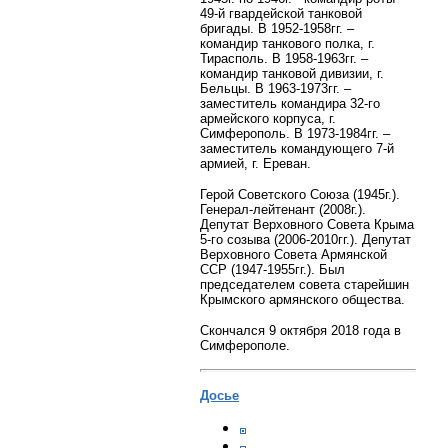
49-й гвардейской танковой
бригады.
В 1952-1958гг. –
командир танкового полка, г.
Тирасполь. В 1958-1963гг. –
командир танковой дивизии, г.
Бельцы. В 1963-1973гг. –
заместитель командира 32-го
армейского корпуса, г.
Симферополь. В 1973-1984гг. –
заместитель командующего 7-й
армией, г. Ереван.
Герой Советского Союза (1945г.).
Генерал-лейтенант (2008г.).
Депутат Верховного Совета Крыма
5-го созыва (2006-2010гг.).
Депутат
Верховного Совета Армянской
ССР (1947-1955гг.). Был
председателем совета старейшин
Крымского армянского общества.
Скончался 9 октября 2018 года в
Симферополе.
Досье