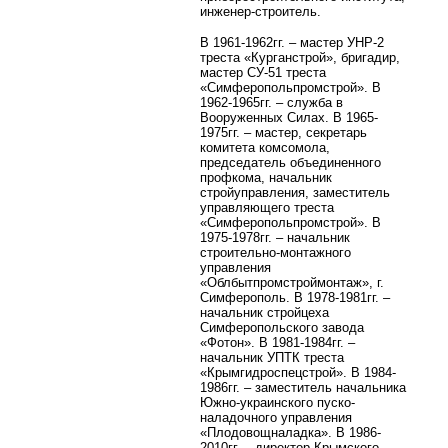
инженер-строитель.
В 1961-1962гг. – мастер УНР-2
треста «Курганстрой», бригадир,
мастер СУ-51 треста
«Симферопольпромстрой». В
1962-1965гг. – служба в
Вооруженных Силах. В 1965-
1975гг. – мастер, секретарь
комитета комсомола,
председатель объединенного
профкома, начальник
стройуправления, заместитель
управляющего треста
«Симферопольпромстрой». В
1975-1978гг. – начальник
строительно-монтажного
управления
«Облбытпромстроймонтаж», г.
Симферополь. В 1978-1981гг. –
начальник стройцеха
Симферопольского завода
«Фотон». В 1981-1984гг. –
начальник УПТК треста
«Крымгидроспецстрой». В 1984-
1986гг. – заместитель начальника
Южно-украинского пуско-
наладочного управления
«Плодовощналадка». В 1986-
2010гг. – директор Крымского