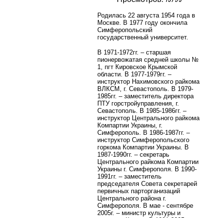
Родилась 22 августа 1954 года в
Москве. В 1977 году окончила
Симферопольский
государственный университет.
В 1971-1972гг. – старшая
пионервожатая средней школы №
1, пгт Кировское Крымской
области. В 1977-1979гг. –
инструктор Нахимовского райкома
ВЛКСМ, г. Севастополь. В 1979-
1985гг. – заместитель директора
ПТУ горстройуправления, г.
Севастополь. В 1985-1986гг. –
инструктор Центрального райкома
Компартии Украины, г.
Симферополь. В 1986-1987гг. –
инструктор Симферопольского
горкома Компартии Украины. В
1987-1990гг. – секретарь
Центрального райкома Компартии
Украины г. Симферополя. В 1990-
1991гг. – заместитель
председателя Совета секретарей
первичных парторганизаций
Центрального района г.
Симферополя. В мае - сентябре
2005г. – министр культуры и