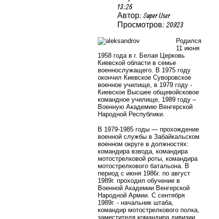
13:26
Автор: Super User
Просмотров: 20923
Родился
11 июня
1958 года в г. Белая Церковь
Киевской области в семье
военнослужащего. В 1975 году
окончил Киевское Суворовское
военное училище, в 1979 году -
Киевское Высшее общевойсковое
командное училище, 1989 году –
Военную Академию Венгерской
Народной Республики.
В 1979-1985 годы — прохождение
военной службы в Забайкальском
военном округе в должностях:
командира взвода, командира
мотострелковой роты, командира
мотострелкового батальона. В
период с июня 1986г. по август
1989г. проходил обучение в
Военной Академии Венгерской
Народной Армии. С сентября
1989г. - начальник штаба,
командир мотострелкового полка,
заместителя командира дивизии