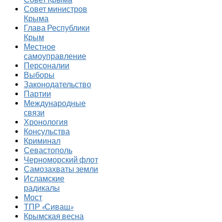
Совет министров
Крыма
Глава Республики
Крым
Местное
самоуправление
Персоналии
Выборы
Законодательство
Партии
Международные
связи
Хронология
Консульства
Криминал
Севастополь
Черноморский флот
Самозахваты земли
Исламские
радикалы
Мост
ТПР «Сиваш»
Крымская весна