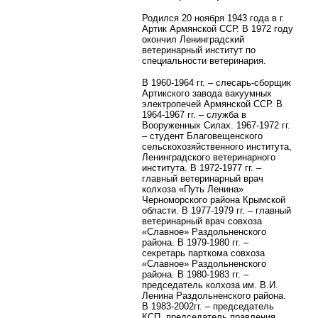
Родился 20 ноября 1943 года в г.
Артик Армянской ССР. В 1972 году
окончил Ленинградский
ветеринарный институт по
специальности ветеринария.
В 1960-1964 гг. – слесарь-сборщик
Артикского завода вакуумных
электропечей Армянской ССР. В
1964-1967 гг. – служба в
Вооруженных Силах. 1967-1972 гг.
– студент Благовещенского
сельскохозяйственного института,
Ленинградского ветеринарного
института. В 1972-1977 гг. –
главный ветеринарный врач
колхоза «Путь Ленина»
Черноморского района Крымской
области. В 1977-1979 гг. – главный
ветеринарный врач совхоза
«Славное» Раздольненского
района. В 1979-1980 гг. –
секретарь парткома совхоза
«Славное» Раздольненского
района. В 1980-1983 гг. –
председатель колхоза им. В.И.
Ленина Раздольненского района.
В 1983-2002гг. – председатель
КСП, председатель правления