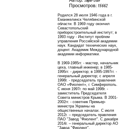
Просмотров: 15662
Родился 28 июля 1946 года в г.
Еманжелинск Челябинской
области. В 1969 году окончил
Севастопольский
приборостроительный институт; в
1993 году - Институт проблем
управления Российской академии
наук. Кандидат технических наук,
доцент. Академик Международной
академии информатики.
В 1969-1985гг. - мастер, начальник
цеха, главный инженер; в 1985-
1995гг. - директор; в 1995-1997гг. -
генеральный директор; с апреля
1998г. - председатель правления
ОАО «Фиолент», г. Симферополь.
С июня 1997г. по май 1998г. -
заместитель Председателя
Совета министров Крыма. В 2001-
2002гг. - советник Премьер-
министра Украины на
общественных началах.
С июля
2012г. – председатель правления
ПАО "Завод "Фиолент". С декабря
2014г. – генеральный директор АО
"Завод "Фиолент".