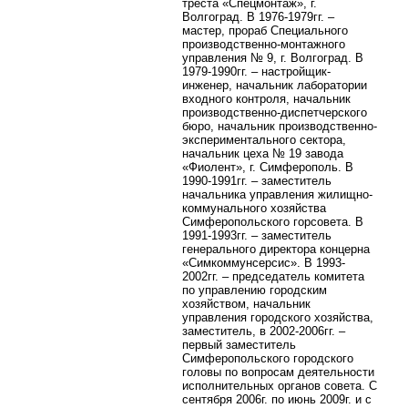
треста «Спецмонтаж», г.
Волгоград. В 1976-1979гг. –
мастер, прораб Специального
производственно-монтажного
управления № 9, г. Волгоград. В
1979-1990гг. – настройщик-
инженер, начальник лаборатории
входного контроля, начальник
производственно-диспетчерского
бюро, начальник производственно-
экспериментального сектора,
начальник цеха № 19 завода
«Фиолент», г. Симферополь. В
1990-1991гг. – заместитель
начальника управления жилищно-
коммунального хозяйства
Симферопольского горсовета. В
1991-1993гг. – заместитель
генерального директора концерна
«Симкоммунсерсис». В 1993-
2002гг. – председатель комитета
по управлению городским
хозяйством, начальник
управления городского хозяйства,
заместитель, в 2002-2006гг. –
первый заместитель
Симферопольского городского
головы по вопросам деятельности
исполнительных органов совета. С
сентября 2006г. по июнь 2009г. и с