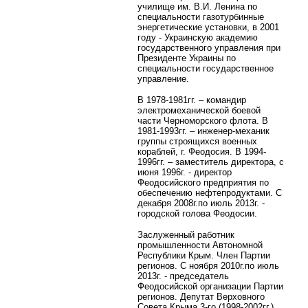
училище им. В.И. Ленина по
специальности газотурбинные
энергетические установки, в 2001
году - Украинскую академию
государственного управления при
Президенте Украины по
специальности государственное
управление.
В 1978-1981гг. – командир
электромеханической боевой
части Черноморского флота. В
1981-1993гг. – инженер-механик
группы строящихся военных
кораблей, г. Феодосия. В 1994-
1996гг. – заместитель директора, с
июня 1996г. - директор
Феодосийского предприятия по
обеспечению нефтепродуктами. С
декабря 2008г.по июль 2013г. -
городской голова Феодосии.
Заслуженный работник
промышленности Автономной
Республики Крым. Член Партии
регионов. С ноября 2010г.по июль
2013г. - председатель
Феодосийской организации Партии
регионов.
Депутат Верховного
Совета Крыма 3-го (1998-2002гг.),