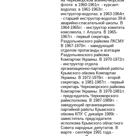
на Черноморском военно-морском
флоте: в 1960-1961гг. - курсант-
водолаз; в 1961-1963гг. -
инструктор-водолаз; в 1963-1964гг.
- старший инструктор-водолаз 39-й
аварийно-спасательной школы. В
1964-1965гг. - инструктор комитета
комсомола, г. Алушта. В 1965-
1967гг. - первый секретарь
Раздольненского райкома ЛКСМУ.
В 1967-1970гг. - заведующий
отделом пропаганды и агитации
Раздольненского райкома
Компартии Украины. В 1970-1972гг.
- инструктор отдела
организационно-партийной работы
Крымского обкома Компартии
Украины. В 1972-1978гг. - второй
секретарь; в 1981-1987гг. - первый
секретарь Черноморского райкома
Компартии Украины. В 1978-1981гг.
- председатель Черноморского
райисполкома. В 1987-1989гг. -
заведующий организационно-
партийной работы Крымского
обкома КПУ. С декабря 1989г. -
заместитель председателя
исполкома Крымского областного
Совета народных депутатов. В
марте - сентябре 1991 года -