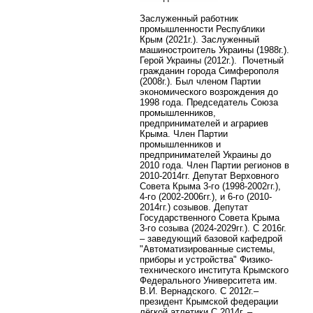
Заслуженный работник
промышленности Республики
Крым (2021г.). Заслуженный
машиностроитель Украины (1988г.).
Герой Украины (2012г.). Почетный
гражданин города Симферополя
(2008г.). Был членом Партии
экономического возрождения до
1998 года.
Председатель Союза
промышленников,
предпринимателей и аграриев
Крыма.
Член Партии
промышленников и
предпринимателей Украины до
2010 года. Член Партии регионов в
2010-2014гг. Депутат Верховного
Совета Крыма 3-го (1998-2002гг.),
4-го (2002-2006гг.), и 6-го (2010-
2014гг.)
созывов. Депутат
Государственного Совета Крыма
3-го созыва (2024-2029гг.).
C 2016г.
– заведующий базовой кафедрой
"Автоматизированные системы,
приборы и устройства" Физико-
технического института Крымского
Федерального Университета им.
В.И. Вернадского. С 2012г.–
президент Крымской федерации
лёгкой атлетики.
С 2014г. –