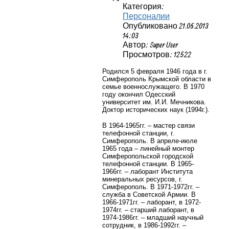
Категория:
Персоналии
Опубликовано 21.06.2013
14:03
Автор: Super User
Просмотров: 12522
Родился 5 февраля 1946 года в г.
Симферополь Крымской области в
семье военнослужащего. В 1970
году окончил Одесский
университет им. И.И. Мечникова.
Доктор исторических наук (1994г.).
В 1964-1965гг. – мастер связи
телефонной станции, г.
Симферополь. В апреле-июле
1965 года – линейный монтер
Симферопольской городской
телефонной станции. В 1965-
1966гг. – лаборант Института
минеральных ресурсов, г.
Симферополь. В 1971-1972гг. –
служба в Советской Армии. В
1966-1971гг. – лаборант, в 1972-
1974гг. – старший лаборант, в
1974-1986гг. – младший научный
сотрудник, в 1986-1992гг. –