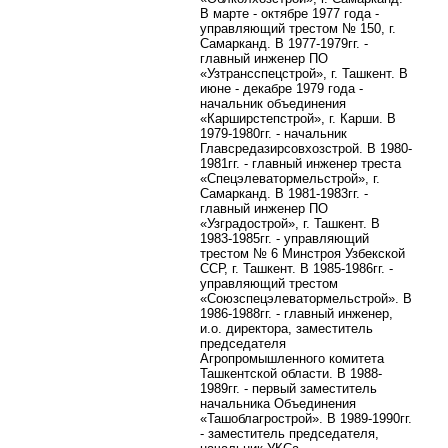
В марте - октябре 1977 года -
управляющий трестом № 150, г.
Самарканд. В 1977-1979гг. -
главный инженер ПО
«Узтрансспецстрой», г. Ташкент. В
июне - декабре 1979 года -
начальник объединения
«Карширстепстрой», г. Карши. В
1979-1980гг. - начальник
Главсредазирсовхозстрой. В 1980-
1981гг. - главный инженер треста
«Спецэлеватормельстрой», г.
Самарканд. В 1981-1983гг. -
главный инженер ПО
«Узградострой», г. Ташкент. В
1983-1985гг. - управляющий
трестом № 6 Минстроя Узбекской
ССР, г. Ташкент. В 1985-1986гг. -
управляющий трестом
«Союзспецэлеватормельстрой». В
1986-1988гг. - главный инженер,
и.о. директора, заместитель
председателя
Агропромышленного комитета
Ташкентской области. В 1988-
1989гг. - первый заместитель
начальника Объединения
«Ташоблагрострой». В 1989-1990гг.
- заместитель председателя,