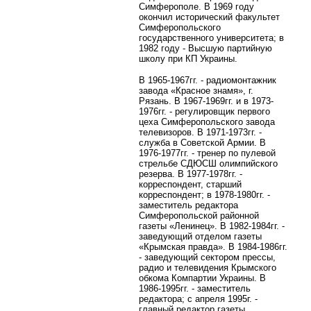
Симферополе. В 1969 году
окончил исторический факультет
Симферопольского
государственного университета; в
1982 году - Высшую партийную
школу при КП Украины.
В 1965-1967гг. - радиомонтажник
завода «Красное знамя», г.
Рязань. В 1967-1969гг. и в 1973-
1976гг. - регулировщик первого
цеха Симферопольского завода
телевизоров. В 1971-1973гг. -
служба в Советской Армии. В
1976-1977гг. - тренер по пулевой
стрельбе СДЮСШ олимпийского
резерва. В 1977-1978гг. -
корреспондент, старший
корреспондент; в 1978-1980гг. -
заместитель редактора
Симферопольской районной
газеты «Ленинец». В 1982-1984гг. -
заведующий отделом газеты
«Крымская правда». В 1984-1986гг.
- заведующий сектором прессы,
радио и телевидения Крымского
обкома Компартии Украины. В
1986-1995гг. - заместитель
редактора; с апреля 1995г. -
главный редактор газеты