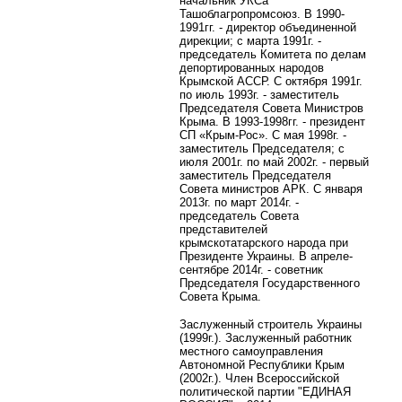
начальник УКСа
Ташоблагропромсоюз. В 1990-
1991гг. - директор объединенной
дирекции; с марта 1991г. -
председатель Комитета по делам
депортированных народов
Крымской АССР. С октября 1991г.
по июль 1993г. - заместитель
Председателя Совета Министров
Крыма. В 1993-1998гг. - президент
СП «Крым-Рос». С мая 1998г. -
заместитель Председателя; с
июля 2001г. по май 2002г. - первый
заместитель Председателя
Совета министров АРК. С января
2013г. по март 2014г. -
председатель Совета
представителей
крымскотатарского народа при
Президенте Украины. В апреле-
сентябре 2014г. - советник
Председателя Государственного
Совета Крыма.
Заслуженный строитель Украины
(1999г.). Заслуженный работник
местного самоуправления
Автономной Республики Крым
(2002г.).
Член Всероссийской
политической партии "ЕДИНАЯ