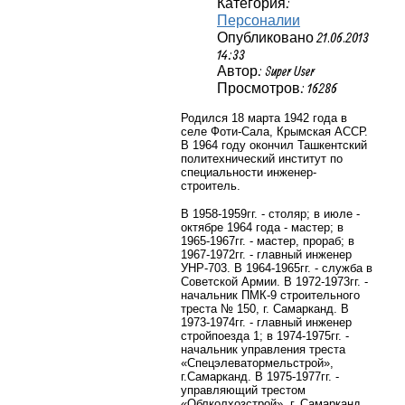
Категория:
Персоналии
Опубликовано 21.06.2013
14:33
Автор: Super User
Просмотров: 16286
Родился 18 марта 1942 года в
селе Фоти-Сала, Крымская АССР.
В 1964 году окончил Ташкентский
политехнический институт по
специальности инженер-
строитель.
В 1958-1959гг. - столяр; в июле -
октябре 1964 года - мастер; в
1965-1967гг. - мастер, прораб; в
1967-1972гг. - главный инженер
УНР-703. В 1964-1965гг. - служба в
Советской Армии. В 1972-1973гг. -
начальник ПМК-9 строительного
треста № 150, г. Самарканд. В
1973-1974гг. - главный инженер
стройпоезда 1; в 1974-1975гг. -
начальник управления треста
«Спецэлеватормельстрой»,
г.Самарканд. В 1975-1977гг. -
управляющий трестом
«Облколхозстрой», г. Самарканд.