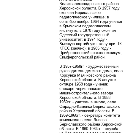
Великоалександровского района
Херсонской области. В 1957 году
окончил Бериславское
педагогическое училище; в
сентябре-ноябре 1964 года учился
в Крымском педагогическом
институте; в 1970 году окончил
Одесский государственный
университет; в 1974 году -
Высшую партийную школу при ЦК
КПСС (заочно); в 1985 году -
Прибрежненский совхоз-техникум,
Симферопольский район.
В 1957-1958гг. - художественный
руководитель детского дома, село
Корсунка Маячковского района
Херсонской области. В августе -
октябре 1958 года - ученик
слесаря Бериславского
машиностроительного завода
Херсонской области. В 1958-
1959гг. - учитель в школе, село
Омрадно-Каменка Бериславского
района Херсонской области. В
1959-1960гг. - секретарь комитета
комсомола в селе Львово
Бериславского района Херсонской
области. В 1960-1964гг. - служба