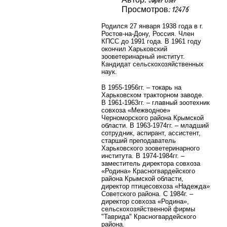
Просмотров: 12476
Родился 27 января 1938 года в г.
Ростов-на-Дону, Россия. Член
КПСС до 1991 года. В 1961 году
окончил Харьковский
зооветеринарный институт.
Кандидат сельскохозяйственных
наук.
В 1955-1956гг. – токарь на
Харьковском тракторном заводе.
В 1961-1963гг. – главный зоотехник
совхоза «Межводное»
Черноморского района Крымской
области. В 1963-1974гг. – младший
сотрудник, аспирант, ассистент,
старший преподаватель
Харьковского зооветеринарного
института. В 1974-1984гг. –
заместитель директора совхоза
«Родина» Красногвардейского
района Крымской области,
директор птицесовхоза «Надежда»
Советского района. С 1984г. –
директор совхоза «Родина»,
сельскохозяйственной фирмы
"Таврида" Красногвардейского
района.