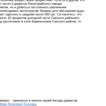
 политику избрал своей профессией. Но есть и другие, кто
 числе и директор Евпаторийского завода
иятие, но и добиться постоянного увеличения
 необходимых металлургам Украины для обогащения руды.
ют зарплату в среднем около 500 грн. Согласитесь, что
коло 10 процентов доходной части Сакского районного
од расположен в селе Каменоломне Сакского района, то
оверил, - признался в начале нашей беседы директор,
Иван Яковлевич Бондарь
.