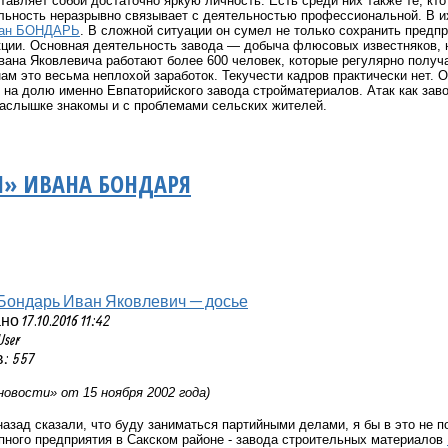
тавляет собой достаточно яркую личность. Есть среди них также те, кто
льность неразрывно связывает с деятельностью профессиональной. В их
ан БОНДАРЬ
. В сложной ситуации он сумел не только сохранить предпр
кции. Основная деятельность завода — добыча флюсовых известняков,
ана Яковлевича работают более 600 человек, которые регулярно получа
м это весьма неплохой заработок. Текучести кадров практически нет. О
на долю именно Евпаторийского завода стройматериалов. Атак как зав
онаслышке знакомы и с проблемами сельских жителей.
» ИВАНА БОНДАРЯ
Бондарь Иван Яковлевич — досье
 17.10.2016 11:42
User
: 557
новости» от 15 ноября 2002 года)
назад сказали, что буду заниматься партийными делами, я бы в это не п
пного предприятия в Сакском районе - завода строительных материалов