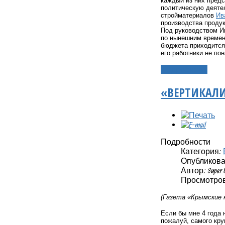
каждый из них предс
политическую деяте
стройматериалов
Ив
производства проду
Под руководством Ив
по нынешним времена
бюджета приходится 
его работники не п
Подробнее...
«ВЕРТИКАЛИ
Подробности
Категория:
Опубликовано
Автор: Super 
Просмотров
(Газета «Крымские 
Если бы мне 4 года 
пожалуй, самого кру