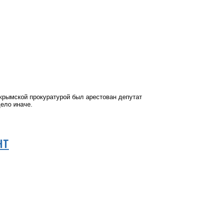
крымской прокуратурой был арестован депутат
дело иначе.
НТ