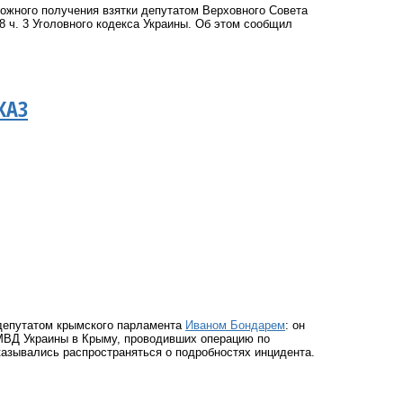
ожного получения взятки депутатом Верховного Совета
68 ч. 3 Уголовного кодекса Украины. Об этом сообщил
КАЗ
 депутатом крымского парламента
Иваном Бондарем
: он
 МВД Украины в Крыму, проводивших операцию по
казывались распространяться о подробностях инцидента.