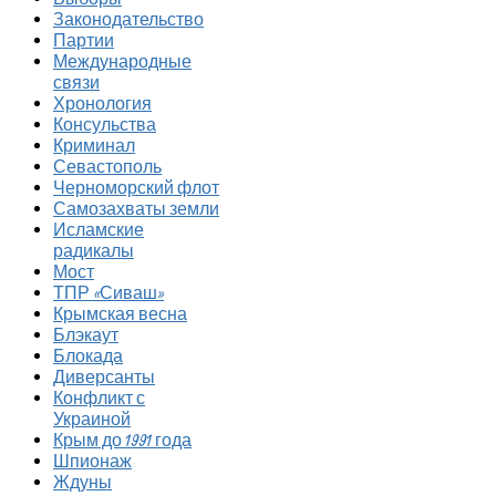
Законодательство
Партии
Международные
связи
Хронология
Консульства
Криминал
Севастополь
Черноморский флот
Самозахваты земли
Исламские
радикалы
Мост
ТПР «Сиваш»
Крымская весна
Блэкаут
Блокада
Диверсанты
Конфликт с
Украиной
Крым до 1991 года
Шпионаж
Ждуны