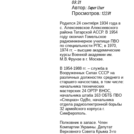
09:31
Автор: Super User
Просмотров: 12291
Родился 24 сентября 1934 года в
с. Алексеевское Алексеевского
района Татарской АССР. В 1954
году окончил Гомельское
радиоинженерное училище ПВО
по специальности РПС; в 1970,
1974 гг. – высшие академические
курсы Военной академии им.
М.В.Фрунзе в г. Москве.
В 1954-1988 гг. – служба в
Вооруженных Силах СССР на
различных должностях среднего и
старшего начсостава, в том числе:
начальника технических
мастерских 24 ОРТР ВНОС,
начальника штаба 163 ОБТБ ПВО
«Спецназ» ОдВо, начальника
отдела радиоэлектронной борьбы
32 армейского корпуса г.
Симферополь.
Полковник в запасе. Член
Компартии Украины. Депутат
Верховного Совета Крыма 3-го