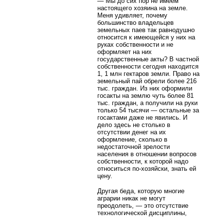
— Мы до сих пор не имеем
настоящего хозяина на земле.
Меня удивляет, почему
большинство владельцев
земельных паев так равнодушно
относится к имеющейся у них на
руках собственности и не
оформляет на них
государственные акты? В частной
собственности сегодня находится
1, 1 млн гектаров земли. Право на
земельный пай обрели более 216
тыс. граждан. Из них оформили
госакты на землю чуть более 81
тыс. граждан, а получили на руки
только 54 тысячи — остальные за
госактами даже не явились. И
дело здесь не столько в
отсутствии денег на их
оформление, сколько в
недостаточной зрелости
населения в отношении вопросов
собственности, к которой надо
относиться по-хозяйски, знать ей
цену.
Другая беда, которую многие
аграрии никак не могут
преодолеть, — это отсутствие
технологической дисциплины,