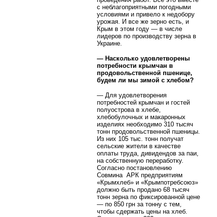
с неблагоприятными погодными
условиями и привело к недобору
урожая. И все же зерно есть, и
Крым в этом году — в числе
лидеров по производству зерна в
Украине.
— Насколько удовлетворены
потребности крымчан в
продовольственной пшенице,
будем ли мы зимой с хлебом?
— Для удовлетворения
потребностей крымчан и гостей
полуострова в хлебе,
хлебобулочных и макаронных
изделиях необходимо 310 тысяч
тонн продовольственной пшеницы.
Из них 105 тыс. тонн получат
сельские жители в качестве
оплаты труда, дивидендов за паи,
на собственную переработку.
Согласно постановлению
Совмина АРК предприятиям
«Крымхлеб» и «Крымпотребсоюз»
должно быть продано 68 тысяч
тонн зерна по фиксированной цене
— по 850 грн за тонну с тем,
чтобы сдержать цены на хлеб.