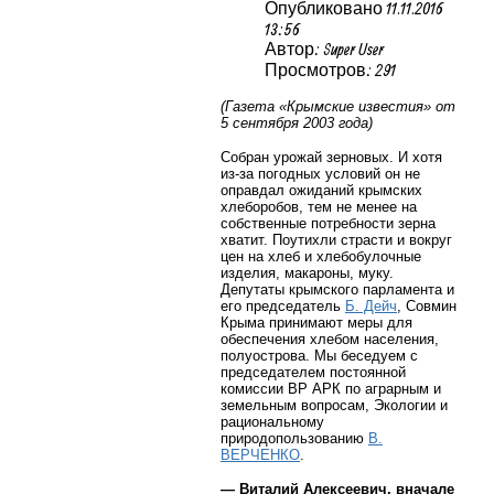
Опубликовано 11.11.2016
13:56
Автор: Super User
Просмотров: 291
(Газета «Крымские известия» от
5 сентября 2003 года)
Собран урожай зерновых. И хотя
из-за погодных условий он не
оправдал ожиданий крымских
хлеборобов, тем не менее на
собственные потребности зерна
хватит. Поутихли страсти и вокруг
цен на хлеб и хлебобулочные
изделия, макароны, муку.
Депутаты крымского парламента и
его председатель
Б. Дейч
, Совмин
Крыма принимают меры для
обеспечения хлебом населения,
полуострова. Мы беседуем с
председателем постоянной
комиссии ВР АРК по аграрным и
земельным вопросам, Экологии и
рациональному
природопользованию
В.
ВЕРЧЕНКО
.
— Виталий Алексеевич, вначале