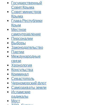
Государственный
Совет Крыма
Совет министров
Крыма
Глава Республики
Крым
Местное
самоуправление
Персоналии
Выборы
Законодательство
Партии
Международные
связи
Хронология
Консульства
Криминал
Севастополь
Черноморский флот
Самозахваты земли
Исламские
радикалы
Мост