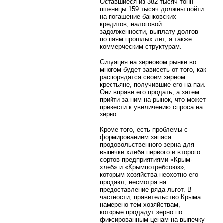
Оставшиеся из 382 тысяч тонн
пшеницы 159 тысяч должны пойти
на погашение банковских
кредитов, налоговой
задолженности, выплату долгов
по паям прошлых лет, а также
коммерческим структурам.
Ситуация на зерновом рынке во
многом будет зависеть от того, как
распорядятся своим зерном
крестьяне, получившие его на паи.
Они вправе его продать, а затем
прийти за ним на рынок, что может
привести к увеличению спроса на
зерно.
Кроме того, есть проблемы с
формированием запаса
продовольственного зерна для
выпечки хлеба первого и второго
сортов предприятиями «Крым-
хлеб» и «Крымпотребсоюз»,
которым хозяйства неохотно его
продают, несмотря на
предоставление ряда льгот. В
частности, правительство Крыма
намерено тем хозяйствам,
которые продадут зерно по
фиксированным ценам на выпечку