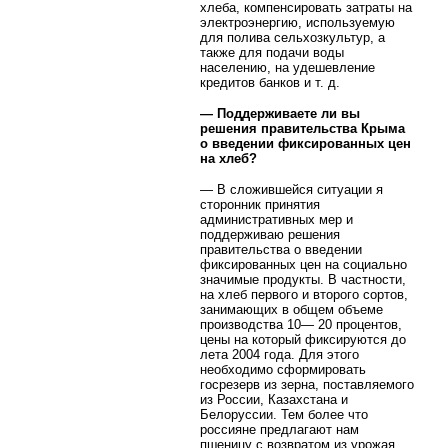
хлеба, компенсировать затраты на
электроэнергию, используемую
для полива сельхозкультур, а
также для подачи воды
населению, на удешевление
кредитов банков и т. д.
— Поддерживаете ли вы
решения правительства Крыма
о введении фиксированных цен
на хлеб?
— В сложившейся ситуации я
сторонник принятия
административных мер и
поддерживаю решения
правительства о введении
фиксированных цен на социально
значимые продукты. В частности,
на хлеб первого и второго сортов,
занимающих в общем объеме
производства 10— 20 процентов,
цены на который фиксируются до
лета 2004 года. Для этого
необходимо сформировать
госрезерв из зерна, поставляемого
из России, Казахстана и
Белоруссии. Тем более что
россияне предлагают нам
пшеницу с возвратом из урожая