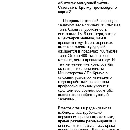
об итогах минувшей жатвы.
Сколько в Крыму произведено
зерна?
— Продовольственной пшеницы в
зачетном весе собрано 382 тысячи
тонн. Средняя урожайность
составила 15, 6 центнера, что на
6 центнеров меньше, чем в
прошлом году. Всего зерновых
вместе с рисом, кукурузой
ожидается в пределах 700 тысяч
тонн. Это на 400 тысяч тонн
меньше, чем в прошлом году. И
тем не менее мне хотелось бы
сказать, что специалисты
Министерства АПК Крыма в
сложных условиях нынешнего
года поработали на высоком
профессиональном уровне и
сделали все возможное, чтобы
вырастить и собрать урожай
зерновых.
Вместе с тем в ряде хозяйств
наблюдались грубейшие
нарушения правил агротехники,
пренебрежение рекомендациями
специалистов, срывались сроки
проведения работ. Все это вместе