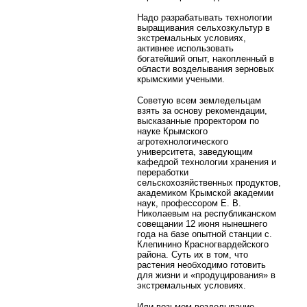
Надо разрабатывать технологии
выращивания сельхозкультур в
экстремальных условиях,
активнее использовать
богатейший опыт, накопленный в
области возделывания зерновых
крымскими учеными.
Советую всем земледельцам
взять за основу рекомендации,
высказанные проректором по
науке Крымского
агротехнологического
университета, заведующим
кафедрой технологии хранения и
переработки
сельскохозяйственных продуктов,
академиком Крымской академии
наук, профессором Е. В.
Николаевым на республиканском
совещании 12 июня нынешнего
года на базе опытной станции с.
Клепинино Красногвардейского
района. Суть их в том, что
растения необходимо готовить
для жизни и «продуцирования» в
экстремальных условиях.
Или возьмем возделывание