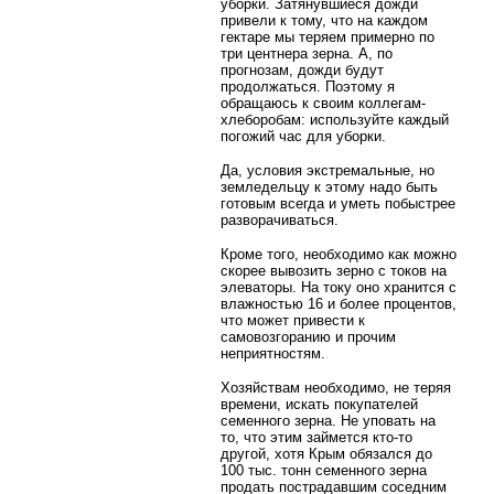
уборки. Затянувшиеся дожди
привели к тому, что на каждом
гектаре мы теряем примерно по
три центнера зерна. А, по
прогнозам, дожди будут
продолжаться. Поэтому я
обращаюсь к своим коллегам-
хлеборобам: используйте каждый
погожий час для уборки.
Да, условия экстремальные, но
земледельцу к этому надо быть
готовым всегда и уметь побыстрее
разворачиваться.
Кроме того, необходимо как можно
скорее вывозить зерно с токов на
элеваторы. На току оно хранится с
влажностью 16 и более процентов,
что может привести к
самовозгоранию и прочим
неприятностям.
Хозяйствам необходимо, не теряя
времени, искать покупателей
семенного зерна. Не уповать на
то, что этим займется кто-то
другой, хотя Крым обязался до
100 тыс. тонн семенного зерна
продать пострадавшим соседним