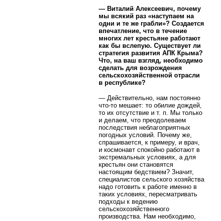
— Виталий Алексеевич, почему
мы всякий раз «наступаем на
одни и те же грабли»? Создается
впечатление, что в течение
многих лет крестьяне работают
как бы вслепую. Существует ли
стратегия развития АПК Крыма?
Что, на ваш взгляд, необходимо
сделать для возрождения
сельскохозяйственной отрасли
в республике?
— Действительно, нам постоянно
что-то мешает: то обилие дождей,
то их отсутствие и т. п. Мы только
и делаем, что преодолеваем
последствия неблагоприятных
погодных условий. Почему же,
спрашивается, к примеру, и врач,
и космонавт спокойно работают в
экстремальных условиях, а для
крестьян они становятся
настоящим бедствием? Значит,
специалистов сельского хозяйства
надо готовить к работе именно в
таких условиях, пересматривать
подходы к ведению
сельскохозяйственного
производства. Нам необходимо,