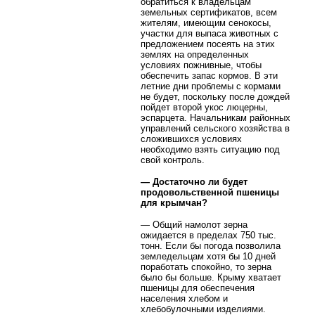
обратиться к владельцам
земельных сертификатов, всем
жителям, имеющим сенокосы,
участки для выпаса животных с
предложением посеять на этих
землях на определенных
условиях пожнивные, чтобы
обеспечить запас кормов. В эти
летние дни проблемы с кормами
не будет, поскольку после дождей
пойдет второй укос люцерны,
эспарцета. Начальникам районных
управлений сельского хозяйства в
сложившихся условиях
необходимо взять ситуацию под
свой контроль.
— Достаточно ли будет
продовольственной пшеницы
для крымчан?
— Общий намолот зерна
ожидается в пределах 750 тыс.
тонн. Если бы погода позволила
земледельцам хотя бы 10 дней
поработать спокойно, то зерна
было бы больше. Крыму хватает
пшеницы для обеспечения
населения хлебом и
хлебобулочными изделиями.