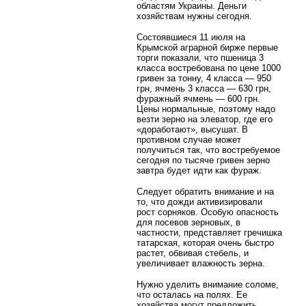
областям Украины. Деньги
хозяйствам нужны сегодня.
Состоявшиеся 11 июля на
Крымской аграрной бирже первые
торги показали, что пшеница 3
класса востребована по цене 1000
гривен за тонну, 4 класса — 950
грн, ячмень 3 класса — 630 грн,
фуражный ячмень — 600 грн.
Цены нормальные, поэтому надо
везти зерно на элеватор, где его
«доработают», высушат. В
противном случае может
получиться так, что востребуемое
сегодня по тысяче гривен зерно
завтра будет идти как фураж.
Следует обратить внимание и на
то, что дожди активизировали
рост сорняков. Особую опасность
для посевов зерновых, в
частности, представляет гречишка
татарская, которая очень быстро
растет, обвивая стебель, и
увеличивает влажность зерна.
Нужно уделить внимание соломе,
что осталась на полях. Ее
хозяйства могут предложить