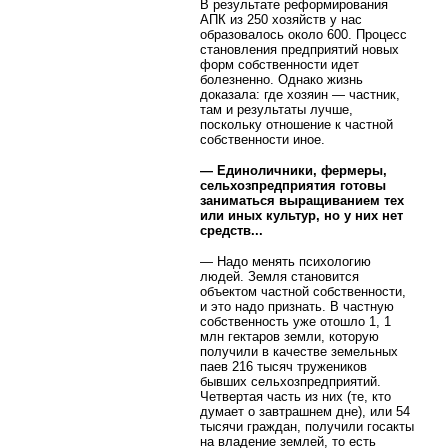
В результате реформирования
АПК из 250 хозяйств у нас
образовалось около 600. Процесс
становления предприятий новых
форм собственности идет
болезненно. Однако жизнь
доказала: где хозяин — частник,
там и результаты лучше,
поскольку отношение к частной
собственности иное.
— Единоличники, фермеры,
сельхозпредприятия готовы
заниматься выращиванием тех
или иных культур, но у них нет
средств...
— Надо менять психологию
людей. Земля становится
объектом частной собственности,
и это надо признать. В частную
собственность уже отошло 1, 1
млн гектаров земли, которую
получили в качестве земельных
паев 216 тысяч тружеников
бывших сельхозпредприятий.
Четвертая часть из них (те, кто
думает о завтрашнем дне), или 54
тысячи граждан, получили госакты
на владение землей, то есть