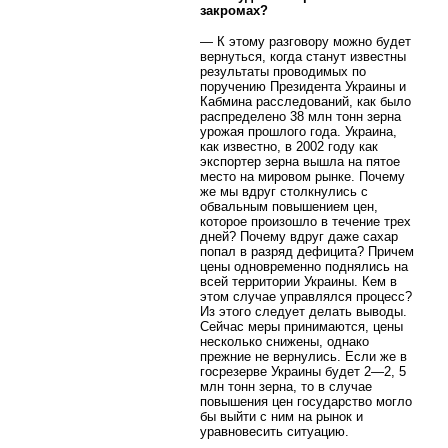
закромах?
— К этому разговору можно будет
вернуться, когда станут известны
результаты проводимых по
поручению Президента Украины и
Кабмина расследований, как было
распределено 38 млн тонн зерна
урожая прошлого года. Украина,
как известно, в 2002 году как
экспортер зерна вышла на пятое
место на мировом рынке. Почему
же мы вдруг столкнулись с
обвальным повышением цен,
которое произошло в течение трех
дней? Почему вдруг даже сахар
попал в разряд дефицита? Причем
цены одновременно поднялись на
всей территории Украины. Кем в
этом случае управлялся процесс?
Из этого следует делать выводы.
Сейчас меры принимаются, цены
несколько снижены, однако
прежние не вернулись. Если же в
госрезерве Украины будет 2—2, 5
млн тонн зерна, то в случае
повышения цен государство могло
бы выйти с ним на рынок и
уравновесить ситуацию.