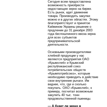
Сегодня всем предоставлена
возможность приобрести
недостающее зерно на бирже.
Есть рынок, идет движение
товара. Производить закупки
можно и в других областях. Этому
благоприятствует и принятое
Кабмином Украины решение о
продлении до 31 декабря 2003
года беспошлинного ввоза зерна
для всех субъектов
предпринимательской
деятельности.
Основными производителями
хлебной продукции у нас
являются предприятия ОАО
«Крымхлеб» и Крымский
республиканский союз
потребительских обществ
«Крымпотребсоюз», которым
необходимо приводить в действие
свои внутренние рычаги. Им
виднее, что, где и сколько
покупать. ОАО «Крымхлеб», к
примеру, посчитал возможным
закупить 40 тыс. тонн
продовольственной пшеницы.
— А будет ли зерно в