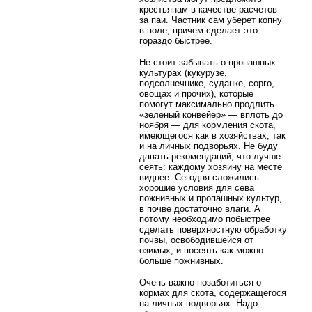
крестьянам в качестве расчетов
за паи. Частник сам уберет копну
в поле, причем сделает это
гораздо быстрее.
Не стоит забывать о пропашных
культурах (кукурузе,
подсолнечнике, суданке, сорго,
овощах и прочих), которые
помогут максимально продлить
«зеленый конвейер» — вплоть до
ноября — для кормления скота,
имеющегося как в хозяйствах, так
и на личных подворьях. Не буду
давать рекомендаций, что лучше
сеять: каждому хозяину на месте
виднее. Сегодня сложились
хорошие условия для сева
пожнивных и пропашных культур,
в почве достаточно влаги. А
потому необходимо побыстрее
сделать поверхностную обработку
почвы, освободившейся от
озимых, и посеять как можно
больше пожнивных.
Очень важно позаботиться о
кормах для скота, содержащегося
на личных подворьях. Надо