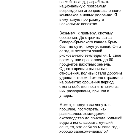
на мой взгляд, разработать
национальную программу
возрождения агропромышленного
комплекса в новых условиях. Я
вижу такую программу в
нескольких аспектах.
Возьмем, к примеру, систему
орошения. До строительства
Северо-Крымского канала Крым
был, по сути, полупустыней. Он и
сегодня остается зоной
рискованного земледелия. В свое
время у нас орошалось до 80
процентов пахотных земель.
Однако пришли рыночные
отношения, поливы стали дорогим
удовольствием. Тяжело отразился
на объектах орошения период
смены собственности: многие из
них разворованы, пришли в
упадок.
Может, следует заглянуть в
прошлое, посмотреть, как
развивалось земледелие,
скотоводство до прихода большой
воды и использовать лучший
опыт, то, что себя за многие годы
хорошо зарекомендовало?