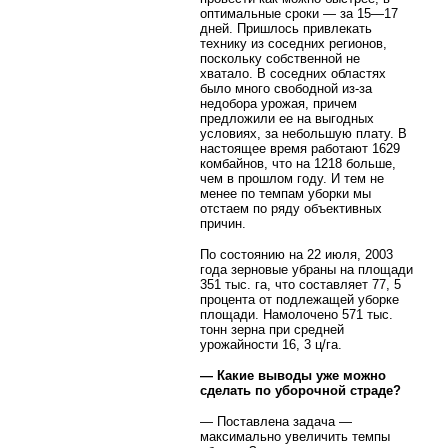
оптимальные сроки — за 15—17
дней. Пришлось привлекать
технику из соседних регионов,
поскольку собственной не
хватало. В соседних областях
было много свободной из-за
недобора урожая, причем
предложили ее на выгодных
условиях, за небольшую плату. В
настоящее время работают 1629
комбайнов, что на 1218 больше,
чем в прошлом году. И тем не
менее по темпам уборки мы
отстаем по ряду объективных
причин.
По состоянию на 22 июля, 2003
года зерновые убраны на площади
351 тыс. га, что составляет 77, 5
процента от подлежащей уборке
площади. Намолочено 571 тыс.
тонн зерна при средней
урожайности 16, 3 ц/га.
— Какие выводы уже можно
сделать по уборочной страде?
— Поставлена задача —
максимально увеличить темпы