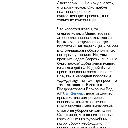
Алексеевич. — Не хочу сказать,
что критическое. Оно требует
поэтапного решения
существующих проблем, а не
только их констатации.
Что касается жатвы, то
специалистами Министерства
агропромышленного комплекса
Крыма было сделано все для
подготовки земледельцев к работе
в сложившихся неблагоприятных
погодных условиях. Но, увы, к
прежним бедам (морозы, пыльные
бури, засуха) добавились новые:
из-за дождей на 10 дней были
приостановлены работы в поле.
Все, как в народной пословице:
«Дожди идут не там, где просят, а
там, где косят». Вместе с
Председателем Верховной Рады
АРК
Б. Дейчем
, посетившим во
время жатвы ряд регионов,
специалистами отраслевого
министерства была выработана
стратегия уборочной кампании.
Стало ясно, что на низкорослых
изреженных низкоурожайных
полях уборку необходимо
провести как можно быстрее, в