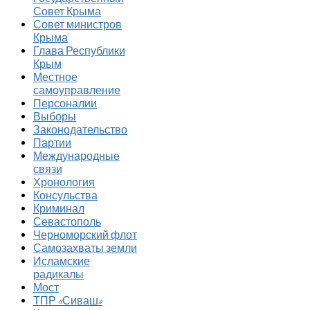
Совет Крыма
Совет министров
Крыма
Глава Республики
Крым
Местное
самоуправление
Персоналии
Выборы
Законодательство
Партии
Международные
связи
Хронология
Консульства
Криминал
Севастополь
Черноморский флот
Самозахваты земли
Исламские
радикалы
Мост
ТПР «Сиваш»