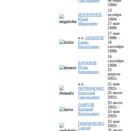
Григорьевич
октября
1994г.
13
МОГАРИЧЕВ
октября
Юрий
1994г. -
Миронович
27 мая
1998г.
27 мая
и.о.
КИЗИЛОВ
1998г. -
Борис
16
Васильевич
сентября
1998г.
16
сентября
БАРАНОВ
1998г. -
Игорь
22
Авенирович
апреля
2001г.
и.о.
21 мая
ЛИТВИНЕНКО
2001г. -
Анатолий
25 июля
Григорьевич
2001г.
25 июля
ЛАВРОВ
2001г. -
Валерий
15 мая
Васильевич
2002г
15 мая
ПАВЛИЧЕНКО
2002г. -
Сергей
25 июля