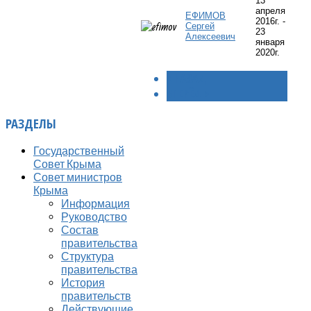
13
апреля
ЕФИМОВ
2016г. -
Сергей
23
Алексеевич
января
2020г.
< НАЗАД
ВПЕРЁД >
РАЗДЕЛЫ
Государственный
Совет Крыма
Совет министров
Крыма
Информация
Руководство
Состав
правительства
Структура
правительства
История
правительств
Действующие