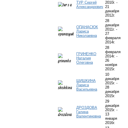
ТУР Сергей
2010г. -
Александрович
21
декабря
2012г.
28
декабря
ОПАНАСЮК
2011г. -
Лариса
27
Николаевна
февраля
2014г.
28
февраля
ГРИНЕНКО
2014г. -
Наталия
26
Олеговна
ноября
2015г.
10
декабря
ШИШКИНА
2015г. -
Лариса
28
Васильевна
декабря
2015г.
29
декабря
ДРОЗДОВА
2015г. -
Галина
13
Валентиновна
января
2016г.