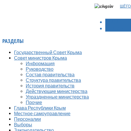
ЩЁГОЛ
< НАЗАД
ВПЕРЁД >
РАЗДЕЛЫ
Государственный Совет Крыма
Совет министров Крыма
Информация
Руководство
Состав правительства
Структура правительства
История правительств
Действующие министерства
Упраздненные министерства
Прочие
Глава Республики Крым
Местное самоуправление
Персоналии
Выборы
Законодательство