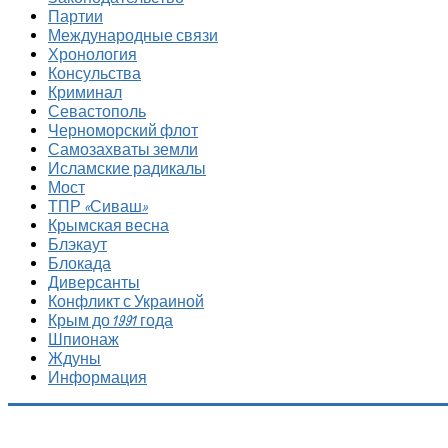
Партии
Международные связи
Хронология
Консульства
Криминал
Севастополь
Черноморский флот
Самозахваты земли
Исламские радикалы
Мост
ТПР «Сиваш»
Крымская весна
Блэкаут
Блокада
Диверсанты
Конфликт с Украиной
Крым до 1991 года
Шпионаж
Ждуны
Информация